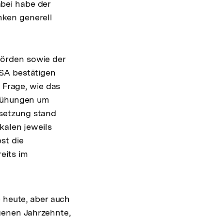
bei habe der
nken generell
örden sowie der
USA bestätigen
 Frage, wie das
emühungen um
setzung stand
kalen jeweils
st die
eits im
r
]
flösung
r
e heute, aber auch
ßnote
genen Jahrzehnte,