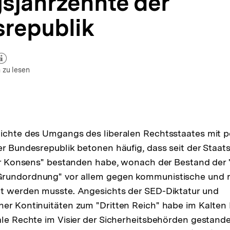
sjahrzehnte der
republik
zum Autor)
ffnen
 zu lesen
ichte des Umgangs des liberalen Rechtsstaates mit p
er Bundesrepublik betonen häufig, dass seit der Staa
rer Konsens" bestanden habe, wonach der Bestand der "
rundordnung" vor allem gegen kommunistische und r
gt werden musste. Angesichts der SED-Diktatur und
er Kontinuitäten zum "Dritten Reich" habe im Kalten 
ale Rechte im Visier der Sicherheitsbehörden gestande