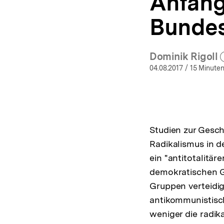
Anfang
Bundes
Dominik Rigoll
(Mehr 
ö
04.08.2017
/ 15 Minuten
Studien zur Gesch
Radikalismus in d
ein "antitotalitä
demokratischen G
Gruppen verteidi
antikommunistisch
weniger die radik