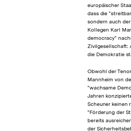
europäischer Staat
dass die "streitb
sondern auch der 
Kollegen Karl Mann
democracy" nachd
Zivilgesellschaft:
die Demokratie st
Obwohl der Tenor
Mannheim von der 
"wachsame Demokra
Jahren konzipiert
Scheuner keinen r
"Förderung der S
bereits ausreich
der Sicherheitsbe