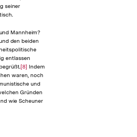
g seiner
isch.
n und Mannheim?
 und den beiden
eitspolitische
ig entlassen
begrüßt.
Zur
[8]
Indem
ohen waren, noch
Auflösung
mmunistische und
der
s welchen Gründen
Fußnote
mand wie Scheuner