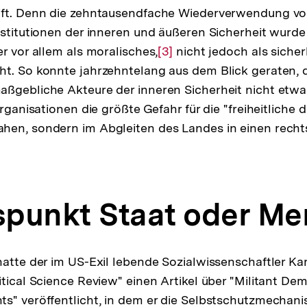
ift. Denn die zehntausendfache Wiederverwendung v
nstitutionen der inneren und äußeren Sicherheit wurde
r vor allem als moralisches,
Zur
[3]
nicht jedoch als sicher
t. So konnte jahrzehntelang aus dem Blick geraten, d
Auflösung
ßgebliche Akteure der inneren Sicherheit nicht etwa
der
organisationen die größte Gefahr für die "freiheitliche
Fußnote
hen, sondern im Abgleiten des Landes in einen recht
sung
punkt Staat oder M
te
hatte der im US-Exil lebende Sozialwissenschaftler Ka
itical Science Review" einen Artikel über "Militant D
ts" veröffentlicht, in dem er die Selbstschutzmechan