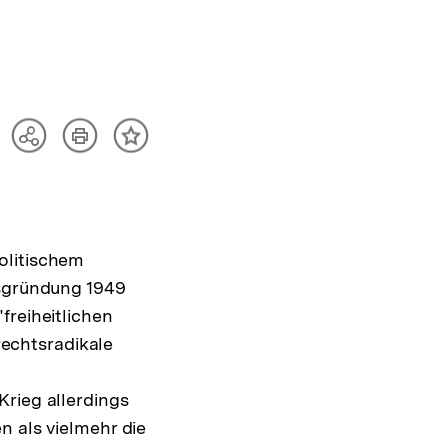
Artikel
Teilen
Inhalt
drucken
Optionen
merken
anzeigen
olitischem
tsgründung 1949
freiheitlichen
echtsradikale
Krieg allerdings
n als vielmehr die