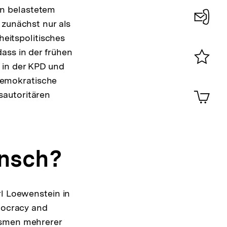
on belastetem
 zunächst nur als
Konta
heitspolitisches
0
ass in der frühen
 in der KPD und
Merklist
 demokratische
ansehen
0
Artik
sautoritären
im
Shop-
Warenko
ansehen
ensch?
rl Loewenstein in
emocracy and
ismen mehrerer