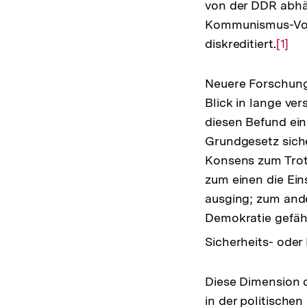
von der DDR abhä
Kommunismus-Vorw
diskreditiert.
Zur
[1]
Aufl
der
Neuere Forschung
Fußn
Blick in lange v
diesen Befund ein
Grundgesetz siche
Konsens zum Trot
zum einen die Ein
ausging; zum ande
Demokratie gefähr
Sicherheits- oder
Diese Dimension d
in der politische