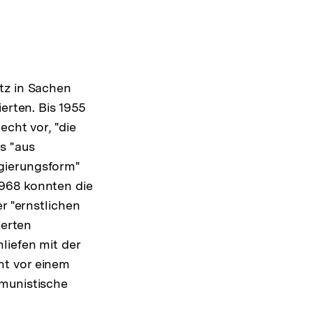
tz in Sachen
erten. Bis 1955
echt vor, "die
s "aus
gierungsform"
1968 konnten die
r "ernstlichen
ierten
liefen mit der
ht vor einem
mmunistische