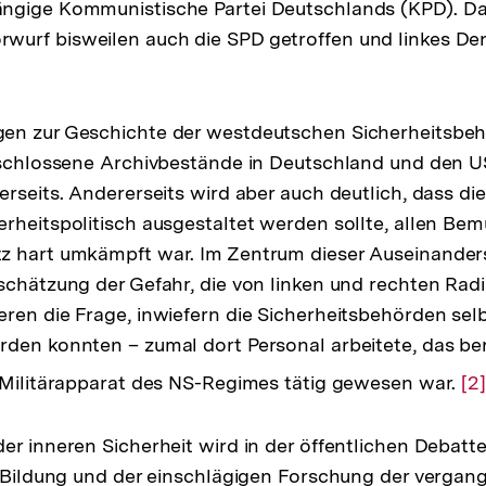
ngige Kommunistische Partei Deutschlands (KPD). Da
urf bisweilen auch die SPD getroffen und linkes De
ösung
en zur Geschichte der westdeutschen Sicherheitsbeh
ote
erschlossene Archivbestände in Deutschland und den 
erseits. Andererseits wird aber auch deutlich, dass die
rheitspolitisch ausgestaltet werden sollte, allen B
z hart umkämpft war. Im Zentrum dieser Auseinander
schätzung der Gefahr, die von linken und rechten Radi
ren die Frage, inwiefern die Sicherheitsbehörden selb
den konnten – zumal dort Personal arbeitete, das ber
Zu
 Militärapparat des NS-Regimes tätig gewesen war.
[2
Au
de
er inneren Sicherheit wird in der öffentlichen Debatt
Fu
n Bildung und der einschlägigen Forschung der vergan