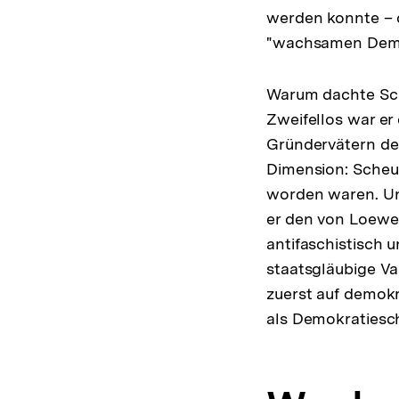
werden konnte – d
"wachsamen Demokr
Warum dachte Sc
Zweifellos war er
Gründervätern der
Dimension: Scheun
worden waren. Unt
er den von Loewe
antifaschistisch 
staatsgläubige Va
zuerst auf demokr
als Demokratiesch