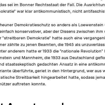
as sei im Bonner Rechtsstaat der Fall. Die Ausrichtun
Fußnote
atie" war klar antikommunistisch, nicht antifaschist
heuner Demokratieschutz so anders als Loewenstei
 einfach konservativer, aber der Dissens zwischen ihm
 "streitbaren Demokratie" hatte auch eine vergangenh
er zählte zu jenen Beamten, die 1945 als unzuverläss
er anderem hatte er 1933 die "nationale Revolution" 
nstein und Mannheim, die 1933 aus Deutschland gefl
und staatsskeptisch gedachten Ansatz in eine antiko
riante überführte, geriet in den Hintergrund, wer au
atische Streitbarkeit hingearbeitet hatte, sodass je
ützer auftreten konnte.