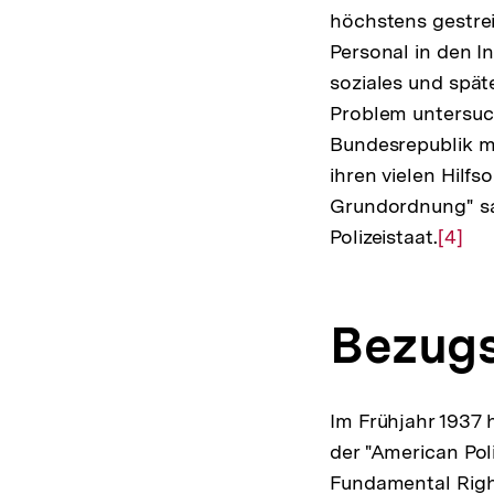
höchstens gestre
Personal in den I
soziales und späte
Problem untersuch
Bundesrepublik ma
ihren vielen Hilfs
Grundordnung" sa
Polizeistaat.
Zur
[4]
Auflö
der
Bezugs
Fußno
Im Frühjahr 1937 
der "American Pol
Fundamental Righ