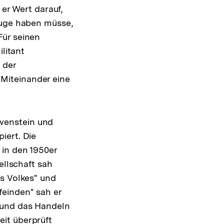
 er Wert darauf,
Auge haben müsse,
Für seinen
ilitant
 der
s Miteinander eine
wenstein und
iert. Die
 in den 1950er
sellschaft sah
es Volkes" und
einden" sah er
 und das Handeln
it überprüft