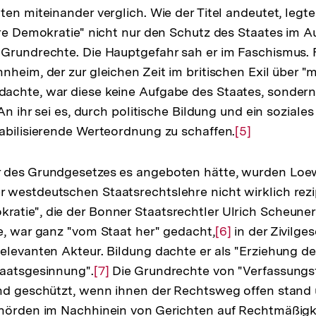
en miteinander verglich. Wie der Titel andeutet, legte
are Demokratie" nicht nur den Schutz des Staates im 
Grundrechte. Die Hauptgefahr sah er im Faschismus. 
heim, der zur gleichen Zeit im britischen Exil über "m
achte, war diese keine Aufgabe des Staates, sondern
 An ihr sei es, durch politische Bildung und ein soziale
abilisierende Werteordnung zu schaffen.
Zur
[5]
Auflösung
der
 des Grundgesetzes es angeboten hätte, wurden Loe
Fußnote
westdeutschen Staatsrechtslehre nicht wirklich rezip
tie", die der Bonner Staatsrechtler Ulrich Scheuner
e, war ganz "vom Staat her" gedacht,
Zur
[6]
in der Zivilge
elevanten Akteur. Bildung dachte er als "Erziehung d
Auflösung
taatsgesinnung".
Zur
[7]
Die Grundrechte von "Verfassungsf
der
end geschützt, wenn ihnen der Rechtsweg offen stand
Auflösung
Fußnote
hörden im Nachhinein von Gerichten auf Rechtmäßigke
der