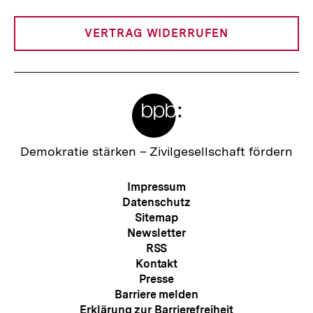
Link:
VERTRAG WIDERRUFEN
Meta-
Links
Zur
Demokratie stärken –
Zivilgesellschaft fördern
Startseite
der
Meta-
Impressum
bpb
Navigation
Datenschutz
Sitemap
Newsletter
RSS
Kontakt
Presse
Barriere melden
Erklärung zur Barrierefreiheit