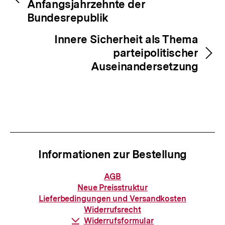
Anfangsjahrzehnte der
Bundesrepublik
Innere Sicherheit als Thema
parteipolitischer
Auseinandersetzung
Informationen zur Bestellung
Informationen
AGB
zur
Neue Preisstruktur
Bestellung
Lieferbedingungen und Versandkosten
Widerrufsrecht
Download-
Widerrufsformular