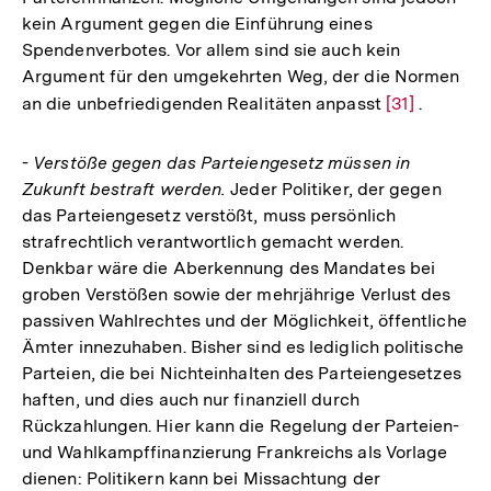
kein Argument gegen die Einführung eines
Spendenverbotes. Vor allem sind sie auch kein
Argument für den umgekehrten Weg, der die Normen
an die unbefriedigenden Realitäten anpasst
Zur
[31]
.
Auflösung
der
-
Verstöße gegen das Parteiengesetz müssen in
Fußnote
Zukunft bestraft werden.
Jeder Politiker, der gegen
das Parteiengesetz verstößt, muss persönlich
strafrechtlich verantwortlich gemacht werden.
Denkbar wäre die Aberkennung des Mandates bei
groben Verstößen sowie der mehrjährige Verlust des
passiven Wahlrechtes und der Möglichkeit, öffentliche
Ämter innezuhaben. Bisher sind es lediglich politische
Parteien, die bei Nichteinhalten des Parteiengesetzes
haften, und dies auch nur finanziell durch
Rückzahlungen. Hier kann die Regelung der Parteien-
und Wahlkampffinanzierung Frankreichs als Vorlage
Zum
dienen: Politikern kann bei Missachtung der
Seite