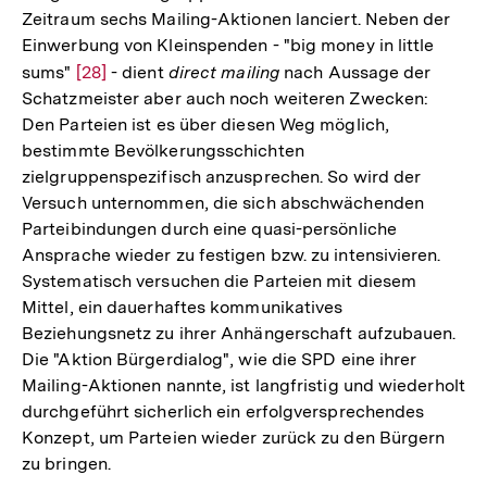
Zeitraum sechs Mailing-Aktionen lanciert. Neben der
Einwerbung von Kleinspenden - "big money in little
sums"
Zur
[28]
- dient
direct mailing
nach Aussage der
Schatzmeister aber auch noch weiteren Zwecken:
Auflösung
Den Parteien ist es über diesen Weg möglich,
der
bestimmte Bevölkerungsschichten
Fußnote
zielgruppenspezifisch anzusprechen. So wird der
Versuch unternommen, die sich abschwächenden
Parteibindungen durch eine quasi-persönliche
Ansprache wieder zu festigen bzw. zu intensivieren.
Systematisch versuchen die Parteien mit diesem
Mittel, ein dauerhaftes kommunikatives
Beziehungsnetz zu ihrer Anhängerschaft aufzubauen.
Die "Aktion Bürgerdialog", wie die SPD eine ihrer
Mailing-Aktionen nannte, ist langfristig und wiederholt
durchgeführt sicherlich ein erfolgversprechendes
Konzept, um Parteien wieder zurück zu den Bürgern
zu bringen.