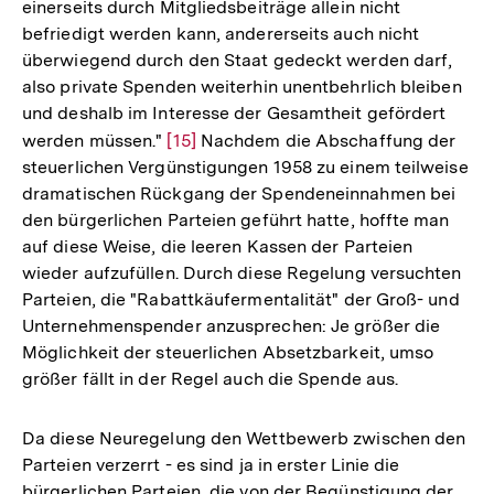
einerseits durch Mitgliedsbeiträge allein nicht
befriedigt werden kann, andererseits auch nicht
überwiegend durch den Staat gedeckt werden darf,
also private Spenden weiterhin unentbehrlich bleiben
und deshalb im Interesse der Gesamtheit gefördert
werden müssen."
Zur
[15]
Nachdem die Abschaffung der
steuerlichen Vergünstigungen 1958 zu einem teilweise
Auflösung
dramatischen Rückgang der Spendeneinnahmen bei
der
den bürgerlichen Parteien geführt hatte, hoffte man
Fußnote
auf diese Weise, die leeren Kassen der Parteien
wieder aufzufüllen. Durch diese Regelung versuchten
Parteien, die "Rabattkäufermentalität" der Groß- und
Unternehmenspender anzusprechen: Je größer die
Möglichkeit der steuerlichen Absetzbarkeit, umso
größer fällt in der Regel auch die Spende aus.
Da diese Neuregelung den Wettbewerb zwischen den
Parteien verzerrt - es sind ja in erster Linie die
bürgerlichen Parteien, die von der Begünstigung der