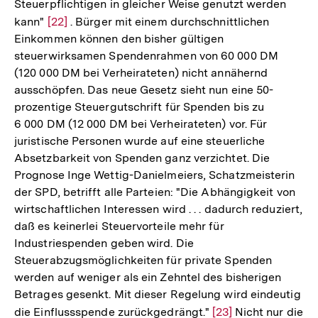
Steuerpflichtigen in gleicher Weise genutzt werden
kann"
Zur
[22]
. Bürger mit einem durchschnittlichen
Einkommen können den bisher gültigen
Auflösung
steuerwirksamen Spendenrahmen von 60 000 DM
der
(120 000 DM bei Verheirateten) nicht annähernd
Fußnote
ausschöpfen. Das neue Gesetz sieht nun eine 50-
prozentige Steuergutschrift für Spenden bis zu
6 000 DM (12 000 DM bei Verheirateten) vor. Für
juristische Personen wurde auf eine steuerliche
Absetzbarkeit von Spenden ganz verzichtet. Die
Prognose Inge Wettig-Danielmeiers, Schatzmeisterin
der SPD, betrifft alle Parteien: "Die Abhängigkeit von
wirtschaftlichen Interessen wird . . . dadurch reduziert,
daß es keinerlei Steuervorteile mehr für
Industriespenden geben wird. Die
Steuerabzugsmöglichkeiten für private Spenden
werden auf weniger als ein Zehntel des bisherigen
Betrages gesenkt. Mit dieser Regelung wird eindeutig
die Einflussspende zurückgedrängt."
Zur
[23]
Nicht nur die