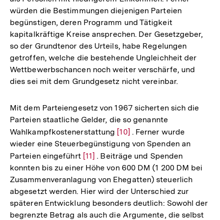
würden die Bestimmungen diejenigen Parteien
begünstigen, deren Programm und Tätigkeit
kapitalkräftige Kreise ansprechen. Der Gesetzgeber,
so der Grundtenor des Urteils, habe Regelungen
getroffen, welche die bestehende Ungleichheit der
Wettbewerbschancen noch weiter verschärfe, und
dies sei mit dem Grundgesetz nicht vereinbar.
Mit dem Parteiengesetz von 1967 sicherten sich die
Parteien staatliche Gelder, die so genannte
Wahlkampfkostenerstattung
Zur
[10]
. Ferner wurde
wieder eine Steuerbegünstigung von Spenden an
Auflösung
Parteien eingeführt
Zur
[11]
. Beiträge und Spenden
der
konnten bis zu einer Höhe von 600 DM (1 200 DM bei
Auflösung
Fußnote
Zusammenveranlagung von Ehegatten) steuerlich
der
abgesetzt werden. Hier wird der Unterschied zur
Fußnote
späteren Entwicklung besonders deutlich: Sowohl der
begrenzte Betrag als auch die Argumente, die selbst