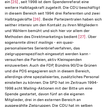
ein
Zur
[25]
, seit 1998 ist dem Spendenreferat eine
weitere Halbtagskraft zugeteilt. Die CDU beschäftigt
Auflösung
in diesem Bereich seit 1994 drei Referenten und zwei
der
Halbtagskräfte
Zur
[26]
. Beide Parteizentralen haben sich
Fußnote
seither intensiv um den Kontakt zu ihren Mitgliedern
Auflösung
und Wählern bemüht und sich hier vor allem der
der
Methoden des Direktmarketings bedient
Zur
[27]
. Über
Fußnote
sogenannte
direct mailings
- ein quasi-
Auflösung
personalisiertes Serienbriefverfahren, das
der
zielgruppenspezifisch eingesetzt werden kann -
Fußnote
versuchen die Parteien, aktiv Kleinspenden
einzuwerben. Auch die FDP, Bündnis 90/Die Grünen
und die PDS engagieren sich in diesem Bereich,
allerdings ohne spezialisiertes, zusätzliches Personal
einstellen zu können. Die SPD hat im Zeitraum 1994-
1998 acht Mailing-Aktionen mit der Bitte um eine
Spende gestartet, davon fünf an die eigenen
Mitglieder, drei in den externen Bereich an
ausgewählte Zielgruppen. Die CDU hat im selben