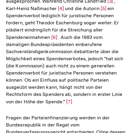
ausgesprochen. Während Christine Landfried
Zur
[3]
,
Karl-Heinz Naßmacher
Zur
[4]
und die Autorin
Zur
[5]
ein
Auflösung
Spendenverbot lediglich für juristische Personen
Auflösung
Auflösung
der
fordern, geht Theodor Eschenburg sogar weiter: Er
der
der
Fußnote
plädiert eindringlich für die Streichung aller
Fußnote
Fußnote
Spendeneinnahmen
Zur
[6]
. Auch die 1983 vom
damaligen Bundespräsidenten einberufene
Auflösung
Sachverständigenkommission debattierte über die
der
Möglichkeit eines Spendenverbotes, jedoch "hat sich
Fußnote
(die Kommission) auch nicht zu einem generellen
Spendenverbot für juristische Personen verstehen
können. Ob ein Einfluss auf politische Parteien
ausgeübt werden kann, hängt nicht von der
Rechtsform des Spenders ab, sondern in erster Linie
von der Höhe der Spende."
Zur
[7]
Auflösung
der
Fragen der Parteienfinanzierung werden in der
Fußnote
Bundesrepublik in der Regel vom
Bundesverfassungsgericht entschieden. Ohne dessen