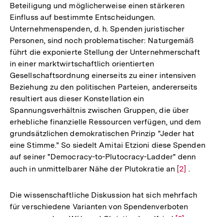
Beteiligung und möglicherweise einen stärkeren
der
Einfluss auf bestimmte Entscheidungen.
Fußnote
Unternehmenspenden, d. h. Spenden juristischer
Personen, sind noch problematischer: Naturgemäß
führt die exponierte Stellung der Unternehmerschaft
in einer marktwirtschaftlich orientierten
Gesellschaftsordnung einerseits zu einer intensiven
Beziehung zu den politischen Parteien, andererseits
resultiert aus dieser Konstellation ein
Spannungsverhältnis zwischen Gruppen, die über
erhebliche finanzielle Ressourcen verfügen, und dem
grundsätzlichen demokratischen Prinzip "Jeder hat
eine Stimme." So siedelt Amitai Etzioni diese Spenden
auf seiner "Democracy-to-Plutocracy-Ladder" denn
auch in unmittelbarer Nähe der Plutokratie an
Zur
[2]
.
Auflösung
der
Die wissenschaftliche Diskussion hat sich mehrfach
Fußnote
für verschiedene Varianten von Spendenverboten