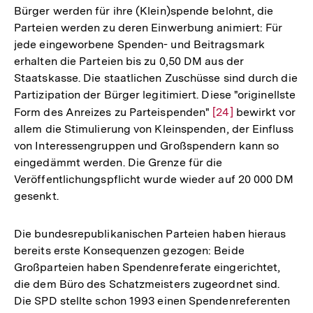
Bürger werden für ihre (Klein)spende belohnt, die
Auflösung
Parteien werden zu deren Einwerbung animiert: Für
der
jede eingeworbene Spenden- und Beitragsmark
Fußnote
erhalten die Parteien bis zu 0,50 DM aus der
Staatskasse. Die staatlichen Zuschüsse sind durch die
Partizipation der Bürger legitimiert. Diese "originellste
Form des Anreizes zu Parteispenden"
Zur
[24]
bewirkt vor
allem die Stimulierung von Kleinspenden, der Einfluss
Auflösung
von Interessengruppen und Großspendern kann so
der
eingedämmt werden. Die Grenze für die
Fußnote
Veröffentlichungspflicht wurde wieder auf 20 000 DM
gesenkt.
Die bundesrepublikanischen Parteien haben hieraus
bereits erste Konsequenzen gezogen: Beide
Großparteien haben Spendenreferate eingerichtet,
die dem Büro des Schatzmeisters zugeordnet sind.
Die SPD stellte schon 1993 einen Spendenreferenten