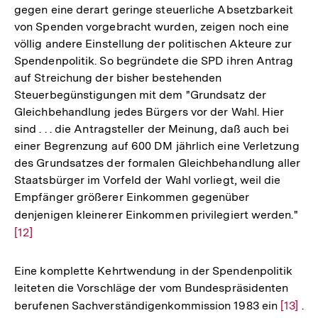
gegen eine derart geringe steuerliche Absetzbarkeit
von Spenden vorgebracht wurden, zeigen noch eine
völlig andere Einstellung der politischen Akteure zur
Spendenpolitik. So begründete die SPD ihren Antrag
auf Streichung der bisher bestehenden
Steuerbegünstigungen mit dem "Grundsatz der
Gleichbehandlung jedes Bürgers vor der Wahl. Hier
sind . . . die Antragsteller der Meinung, daß auch bei
einer Begrenzung auf 600 DM jährlich eine Verletzung
des Grundsatzes der formalen Gleichbehandlung aller
Staatsbürger im Vorfeld der Wahl vorliegt, weil die
Empfänger größerer Einkommen gegenüber
denjenigen kleinerer Einkommen privilegiert werden."
Zur
[12]
Auf
der
Fuß
Eine komplette Kehrtwendung in der Spendenpolitik
leiteten die Vorschläge der vom Bundespräsidenten
berufenen Sachverständigenkommission 1983 ein
Zur
[13]
.