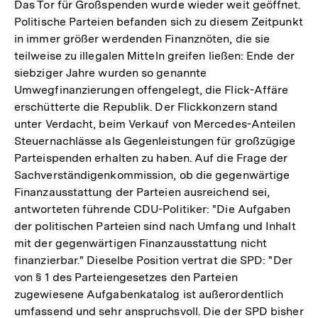
Das Tor für Großspenden wurde wieder weit geöffnet.
Auflös
Politische Parteien befanden sich zu diesem Zeitpunkt
der
in immer größer werdenden Finanznöten, die sie
Fußnot
teilweise zu illegalen Mitteln greifen ließen: Ende der
siebziger Jahre wurden so genannte
Umwegfinanzierungen offengelegt, die Flick-Affäre
erschütterte die Republik. Der Flickkonzern stand
unter Verdacht, beim Verkauf von Mercedes-Anteilen
Steuernachlässe als Gegenleistungen für großzügige
Parteispenden erhalten zu haben. Auf die Frage der
Sachverständigenkommission, ob die gegenwärtige
Finanzausstattung der Parteien ausreichend sei,
antworteten führende CDU-Politiker: "Die Aufgaben
der politischen Parteien sind nach Umfang und Inhalt
mit der gegenwärtigen Finanzausstattung nicht
finanzierbar." Dieselbe Position vertrat die SPD: "Der
von § 1 des Parteiengesetzes den Parteien
zugewiesene Aufgabenkatalog ist außerordentlich
umfassend und sehr anspruchsvoll. Die der SPD bisher