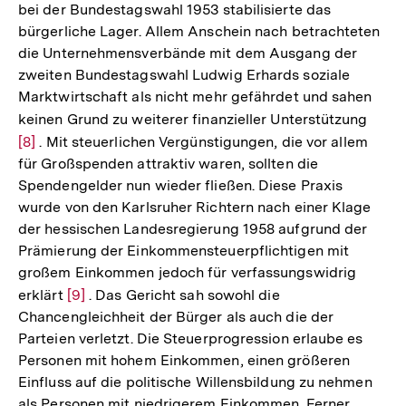
bei der Bundestagswahl 1953 stabilisierte das
bürgerliche Lager. Allem Anschein nach betrachteten
die Unternehmensverbände mit dem Ausgang der
zweiten Bundestagswahl Ludwig Erhards soziale
Marktwirtschaft als nicht mehr gefährdet und sahen
keinen Grund zu weiterer finanzieller Unterstützung
Zur
[8]
. Mit steuerlichen Vergünstigungen, die vor allem
Aufl
für Großspenden attraktiv waren, sollten die
der
Spendengelder nun wieder fließen. Diese Praxis
Fußn
wurde von den Karlsruher Richtern nach einer Klage
der hessischen Landesregierung 1958 aufgrund der
Prämierung der Einkommensteuerpflichtigen mit
großem Einkommen jedoch für verfassungswidrig
erklärt
Zur
[9]
. Das Gericht sah sowohl die
Chancengleichheit der Bürger als auch die der
Auflösung
Parteien verletzt. Die Steuerprogression erlaube es
der
Personen mit hohem Einkommen, einen größeren
Fußnote
Einfluss auf die politische Willensbildung zu nehmen
als Personen mit niedrigerem Einkommen. Ferner