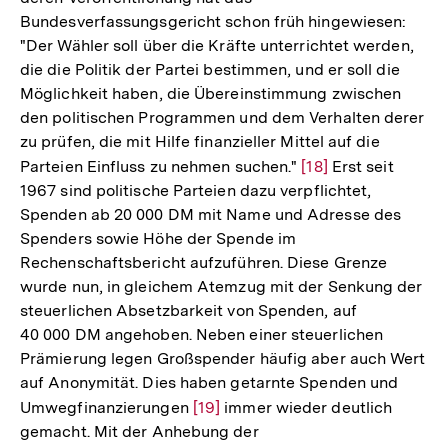
Bundesverfassungsgericht schon früh hingewiesen:
"Der Wähler soll über die Kräfte unterrichtet werden,
die die Politik der Partei bestimmen, und er soll die
Möglichkeit haben, die Übereinstimmung zwischen
den politischen Programmen und dem Verhalten derer
zu prüfen, die mit Hilfe finanzieller Mittel auf die
Parteien Einfluss zu nehmen suchen."
Zur
[18]
Erst seit
1967 sind politische Parteien dazu verpflichtet,
Auflösung
Spenden ab 20 000 DM mit Name und Adresse des
der
Spenders sowie Höhe der Spende im
Fußnote
Rechenschaftsbericht aufzuführen. Diese Grenze
wurde nun, in gleichem Atemzug mit der Senkung der
steuerlichen Absetzbarkeit von Spenden, auf
40 000 DM angehoben. Neben einer steuerlichen
Prämierung legen Großspender häufig aber auch Wert
auf Anonymität. Dies haben getarnte Spenden und
Umwegfinanzierungen
Zur
[19]
immer wieder deutlich
gemacht. Mit der Anhebung der
Auflösung