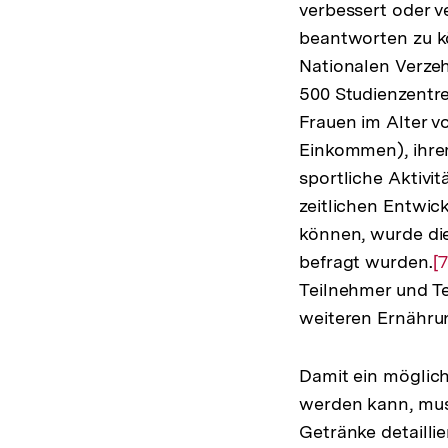
verbessert oder 
beantworten zu k
Nationalen Verzeh
500 Studienzentr
Frauen im Alter v
Einkommen), ihre
sportliche Aktivi
zeitlichen Entwic
können, wurde di
befragt wurden.
Z
[7
Teilnehmer und Te
A
weiteren Ernährun
d
F
Damit ein möglich
werden kann, mus
Getränke detailli