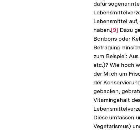
dafür sogenannte 
Lebensmittelverze
Lebensmittel auf,
haben.
Zur
[9]
Dazu ge
Bonbons oder Keks
Auflösung
Befragung hinsic
der
zum Beispiel: Aus
Fußnote
etc.)? Wie hoch w
der Milch um Fri
der Konservierung
gebacken, gebraten
Vitamingehalt de
Lebensmittelverz
Diese umfassen u
Vegetarismus) un