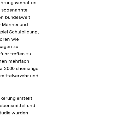
ährungsverhalten
e sogenannte
den bundesweit
00 Männer und
piel Schulbildung,
toren wie
sagen zu
uhr treffen zu
onen mehrfach
wa 2000 ehemalige
mittelverzehr und
kerung erstellt
Lebensmittel und
Studie wurden