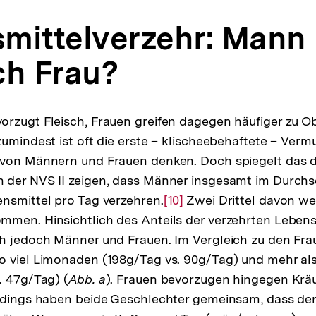
mittelverzehr: Mann
ch Frau?
orzugt Fleisch, Frauen greifen dagegen häufiger zu 
zumindest ist oft die erste – klischeebehaftete – Ver
von Männern und Frauen denken. Doch spiegelt das di
 der NVS II zeigen, dass Männer insgesamt im Durchs
nsmittel pro Tag verzehren.
Zur
[10]
Zwei Drittel davon we
men. Hinsichtlich des Anteils der verzehrten Lebens
Auflösung
h jedoch Männer und Frauen. Im Vergleich zu den Fra
der
 viel Limonaden (198g/Tag vs. 90g/Tag) und mehr als
Fußnote
. 47g/Tag) (
Abb. a
). Frauen bevorzugen hingegen Krä
rdings haben beide Geschlechter gemeinsam, dass der 