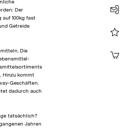
nliche
Auflösung
erden: Der
der
 auf 100kg fast
Fußnote
Konta
 und Getreide
0
Merklist
ansehen
0
itteln. Die
Artik
im
ebensmittel-
Shop-
smittelsortiments
Warenko
t. Hinzu kommt
ansehen
away-Geschäften.
Zur
ietet dadurch auch
Auflösung
der
Fußnote
ge tatsächlich?
ergangenen Jahren