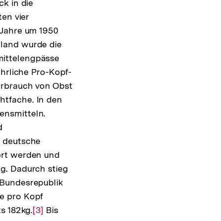
ck in die
en vier
g
 Jahre um 1950
hland wurde die
mittelengpässe
hrliche Pro-Kopf-
erbrauch von Obst
ng
htfache. In den
ensmitteln.
d
n deutsche
ert werden und
g. Dadurch stieg
 Bundesrepublik
e pro Kopf
s 182kg.
Zur
[3]
Bis