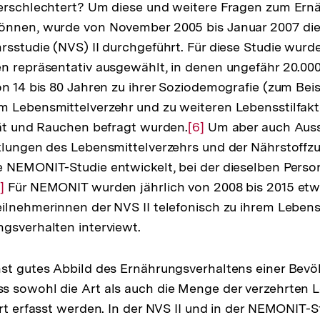
verschlechtert? Um diese und weitere Fragen zum Ern
önnen, wurde von November 2005 bis Januar 2007 di
rsstudie (NVS) II durchgeführt. Für diese Studie wur
en repräsentativ ausgewählt, in denen ungefähr 20.0
on 14 bis 80 Jahren zu ihrer Soziodemografie (zum Beis
m Lebensmittelverzehr und zu weiteren Lebensstilfak
tät und Rauchen befragt wurden.
Zur
[6]
Um aber auch Aus
klungen des Lebensmittelverzehrs und der Nährstoffzuf
Auflösung
e NEMONIT-Studie entwickelt, bei der dieselben Pers
der
ur
]
Für NEMONIT wurden jährlich von 2008 bis 2015 et
Fußnote
ilnehmerinnen der NVS II telefonisch zu ihrem Lebens
uflösung
gsverhalten interviewt.
er
ußnote
st gutes Abbild des Ernährungsverhaltens einer Bevöl
s sowohl die Art als auch die Menge der verzehrten 
ert erfasst werden. In der NVS II und in der NEMONIT-