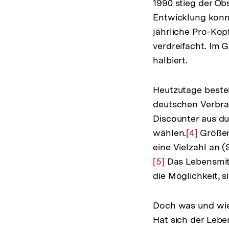
1990 stieg der Ob
Entwicklung konn
jährliche Pro-Kop
verdreifacht. Im 
halbiert.
Heutzutage beste
deutschen Verbra
Discounter aus du
wählen.
Zur
[4]
Größere
eine Vielzahl an 
Auflösun
[5]
Das Lebensmitt
der
die Möglichkeit,
Fußnote
Doch was und wie 
Hat sich der Leb