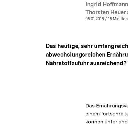
Ingrid Hoffman
(Mehr 
Thorsten Heuer
(Mehr 
05.01.2018
/ 15 Minuten
Das heutige, sehr umfangreic
abwechslungsreichen Ernährung
Nährstoffzufuhr ausreichend?
Das Ernährungsver
einem fortschreit
können unter ande