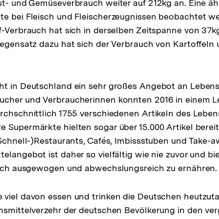
st- und Gemüseverbrauch weiter auf 212kg an. Eine äh
te bei Fleisch und Fleischerzeugnissen beobachtet w
f-Verbrauch hat sich in derselben Zeitspanne von 37kg
Gegensatz dazu hat sich der Verbrauch von Kartoffeln
ht in Deutschland ein sehr großes Angebot an Lebensm
ucher und Verbraucherinnen konnten 2016 in einem L
rchschnittlich 1755 verschiedenen Artikeln des Leben
 Supermärkte hielten sogar über 15.000 Artikel berei
(Schnell-)Restaurants, Cafés, Imbissstuben und Take-
g
elangebot ist daher so vielfältig wie nie zuvor und b
 sich ausgewogen und abwechslungsreich zu ernähren.
viel davon essen und trinken die Deutschen heutzuta
ensmittelverzehr der deutschen Bevölkerung in den v