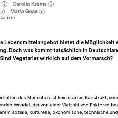
n
Carolin Krems
zum Autor)
(Mehr zum Autor)
öffnen
öffnen
Maria Gose
zum Autor)
(Mehr zum Autor)
öffnen
öffnen
 zu lesen
he Lebensmittelangebot bietet die Möglichkeit
. Doch was kommt tatsächlich in Deutschland a
 Sind Vegetarier wirklich auf dem Vormarsch?
halten des Menschen ist kein starres Konstrukt, sond
enden Wandel, der von einer Vielzahl von Faktoren bee
rem soziale, kulturelle, ökonomische, technische und