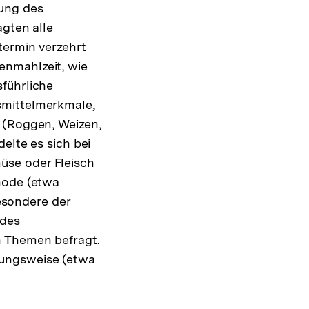
sung des
gten alle
termin verzehrt
enmahlzeit, wie
führliche
smittelmerkmale,
 (Roggen, Weizen,
elte es sich bei
üse oder Fleisch
hode (etwa
besondere der
 des
n Themen befragt.
rungsweise (etwa