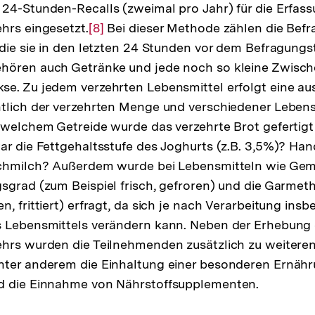
24-Stunden-Recalls (zweimal pro Jahr) für die Erfas
hrs eingesetzt.
Zur
[8]
Bei dieser Methode zählen die Befra
 die sie in den letzten 24 Stunden vor dem Befragungs
Auflösung
hören auch Getränke und jede noch so kleine Zwisch
der
e. Zu jedem verzehrten Lebensmittel erfolgt eine aus
Fußnote
htlich der verzehrten Menge und verschiedener Leben
 welchem Getreide wurde das verzehrte Brot gefertigt
ar die Fettgehaltsstufe des Joghurts (z.B. 3,5%)? Hand
schmilch? Außerdem wurde bei Lebensmitteln wie Gem
sgrad (zum Beispiel frisch, gefroren) und die Garmet
, frittiert) erfragt, da sich je nach Verarbeitung ins
s Lebensmittels verändern kann. Neben der Erhebung
ehrs wurden die Teilnehmenden zusätzlich zu weitere
nter anderem die Einhaltung einer besonderen Ernäh
d die Einnahme von Nährstoffsupplementen.