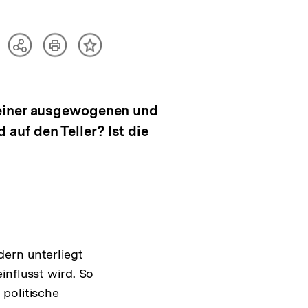
Artikel
Teilen
Inhalt
drucken
Optionen
merken
anzeigen
 einer ausgewogenen und
uf den Teller? Ist die
ern unterliegt
influsst wird. So
 politische