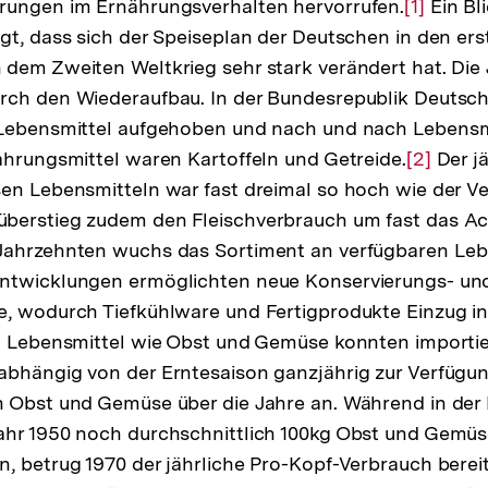
rungen im Ernährungsverhalten hervorrufen.
Zur
[1]
Ein Bli
gt, dass sich der Speiseplan der Deutschen in den erst
Auflösun
dem Zweiten Weltkrieg sehr stark verändert hat. Die
der
rch den Wiederaufbau. In der Bundesrepublik Deutsc
Fußnote
 Lebensmittel aufgehoben und nach und nach Lebens
ahrungsmittel waren Kartoffeln und Getreide.
Zur
[2]
Der jä
en Lebensmitteln war fast dreimal so hoch wie der V
Auflösu
berstieg zudem den Fleischverbrauch um fast das Ac
der
Jahrzehnten wuchs das Sortiment an verfügbaren Leb
Fußnote
ntwicklungen ermöglichten neue Konservierungs- un
e, wodurch Tiefkühlware und Fertigprodukte Einzug i
n. Lebensmittel wie Obst und Gemüse konnten importi
bhängig von der Erntesaison ganzjährig zur Verfügun
n Obst und Gemüse über die Jahre an. Während in der
ahr 1950 noch durchschnittlich 100kg Obst und Gemüs
, betrug 1970 der jährliche Pro-Kopf-Verbrauch bereit