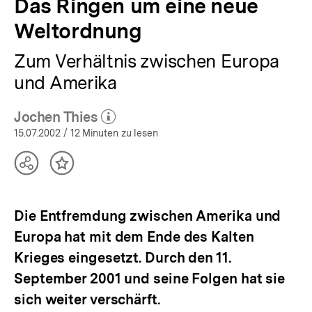
Das Ringen um eine neue
Weltordnung
Zum Verhältnis zwischen Europa
und Amerika
Jochen Thies
(Mehr zum Autor)
öffnen
15.07.2002
/ 12 Minuten zu lesen
Teilen
Inhalt
Optionen
merken
anzeigen
Die Entfremdung zwischen Amerika und
Europa hat mit dem Ende des Kalten
Krieges eingesetzt. Durch den 11.
September 2001 und seine Folgen hat sie
sich weiter verschärft.