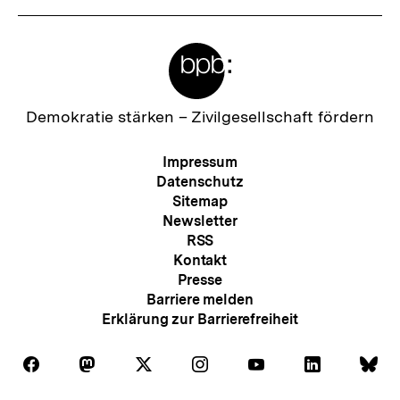
Meta-
Links
Zur
Demokratie stärken –
Zivilgesellschaft fördern
Startseite
der
Meta-
Impressum
bpb
Navigation
Datenschutz
Sitemap
Newsletter
RSS
Kontakt
Presse
Barriere melden
Erklärung zur Barrierefreiheit
Auf
Auf
Auf
Auf
Auf
Auf
Au
Folgen
Folgen
Folgen
Folgen
Folgen
Folgen
Fol
Facebook
Mastodon
X
Instagram
Youtube
LinkedIn
Bl
Sie
Sie
Sie
Sie
Sie
Sie
Sie