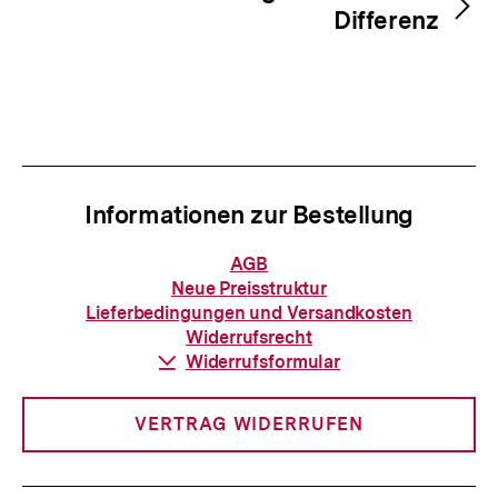
Differenz
Informationen zur Bestellung
Informationen
AGB
zur
Neue Preisstruktur
Bestellung
Lieferbedingungen und Versandkosten
Widerrufsrecht
Download-
Widerrufsformular
Link:
VERTRAG WIDERRUFEN