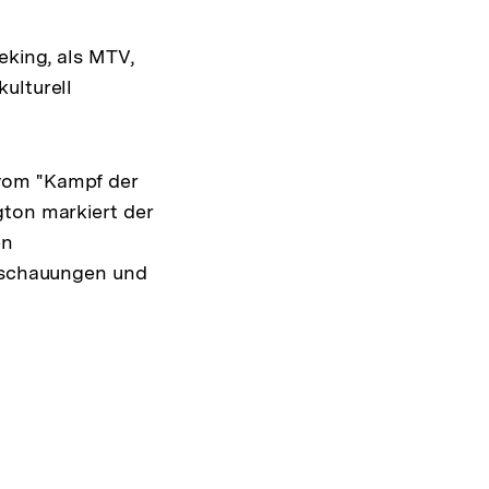
eking, als MTV,
ulturell
 vom "Kampf der
gton markiert der
en
anschauungen und