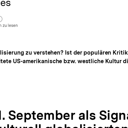
ies
zum Autor)
ffnen
n zu lesen
alisierung zu verstehen? Ist der populären Krit
itete US-amerikanische bzw. westliche Kultur d
11. September als Sign