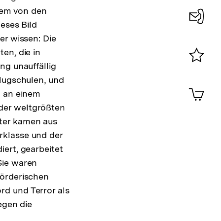
dem von den
ses Bild
Konta
er wissen: Die
0
en, die in
ng unauffällig
Merklist
Flugschulen, und
ansehen
0
Artik
d an einem
im
der weltgrößten
Shop-
Warenko
äter kamen aus
ansehen
rklasse und der
ert, gearbeitet
Sie waren
mörderischen
rd und Terror als
egen die