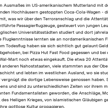
en Ausmaßes im US-amerikanischem Mutterland mit 
den Hochhäusern gestoppten Coca-Cola-Wagen - die
mit, was wir über den Terroranschlag und die Attentät
tführte Passagierflugzeuge, gesteuert von jungen Leut
lischen Universitätsstädten studiert und dort jahrela
re Flugkenntnisse lernten sie an nordamerikanischen 
m Todesflug haben sie sich sichtlich gut gelaunt Gel
gehoben, bei Pizza Hut Fast Food gegessen und bei 
Wal-Mart noch etwas eingekauft. Die etwa 20 Attent
d anderen Nahoststaaten, viele stammten aus der Obe
chicht und lebten im westlichen Ausland, wo sie studi
r vergnügt die dortige Lebensweise genossen haben. 
ens und sind zu unterschiedlichen Zeiten vor ihrem 
tanten Fundamentalisten geworden, die Anschläge, Mo
, des Heiligen Krieges, von islamistischen Gläubigen g
hre gottlose Kultur propagieren.