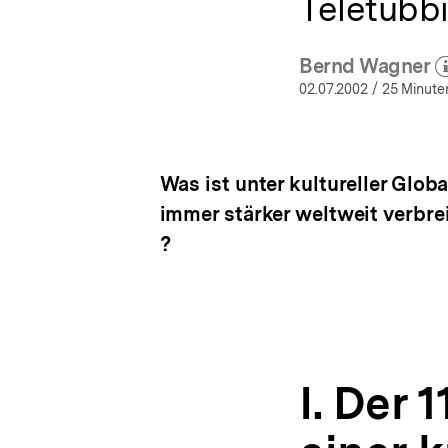
Teletubb
Bernd Wagner
(Mehr 
ö
02.07.2002
/ 25 Minute
Was ist unter kultureller Glob
immer stärker weltweit verbre
?
I. Der 