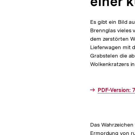
einer k
Es gibt ein Bild 
Brennglas vieles 
dem zerstörten Wo
Lieferwagen mit d
Grabstelen die a
Wolkenkratzers i
Interner
PDF-Version: 
Link:
Das Wahrzeichen w
Ermordung von r