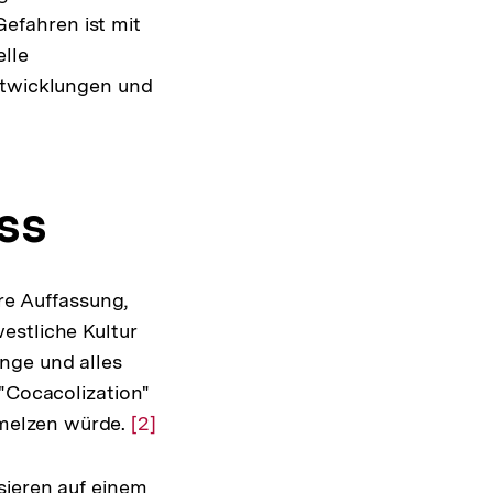
efahren ist mit
elle
Entwicklungen und
ss
äre Auffassung,
estliche Kultur
nge und alles
 "Cocacolization"
melzen würde.
Zur
[2]
Auflösung
der
sieren auf einem