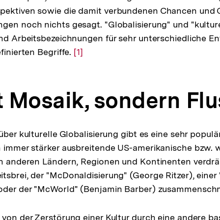
pektiven sowie die damit verbundenen Chancen und G
gen noch nichts gesagt. "Globalisierung" und "kultur
ind Arbeitsbezeichnungen für sehr unterschiedliche 
finierten Begriffe.
Zur
[1]
Auflösung
der
ht Mosaik, sondern Flu
Fußnote
über kulturelle Globalisierung gibt es eine sehr popul
h immer stärker ausbreitende US-amerikanische bzw. w
en anderen Ländern, Regionen und Kontinenten verdrä
tsbrei, der "McDonaldisierung" (George Ritzer), einer
 oder der "McWorld" (Benjamin Barber) zusammensch
 von der Zerstörung einer Kultur durch eine andere ba