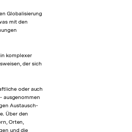
nen Globalisierung
was mit den
hnungen
ein komplexer
sweisen, der sich
aftliche oder auch
nd - ausgenommen
engen Austausch-
e. Über den
rn, Orten,
gen und die