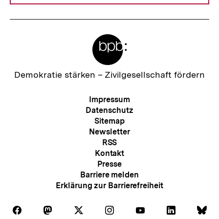
Meta-
Links
Zur
Demokratie stärken –
Zivilgesellschaft fördern
Startseite
der
Meta-
Impressum
bpb
Navigation
Datenschutz
Sitemap
Newsletter
RSS
Kontakt
Presse
Barriere melden
Erklärung zur Barrierefreiheit
Auf
Auf
Auf
Auf
Auf
Auf
Au
Folgen
Folgen
Folgen
Folgen
Folgen
Folgen
Fol