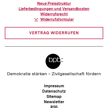
zur
Neue Preisstruktur
Bestellung
Lieferbedingungen und Versandkosten
Widerrufsrecht
Download-
Widerrufsformular
Link:
VERTRAG WIDERRUFEN
Meta-
Links
Zur
Demokratie stärken –
Zivilgesellschaft fördern
Startseite
der
Meta-
Impressum
bpb
Navigation
Datenschutz
Sitemap
Newsletter
RSS