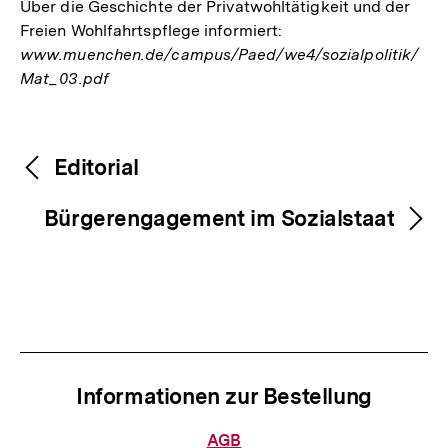
Über die Geschichte der Privatwohltätigkeit und der
Freien Wohlfahrtspflege informiert:
www.muenchen.de/campus/Paed/we4/sozialpolitik/
Mat_03.pdf
Fussnoten
Inhaltsnavigation
Inhaltsnavigation
Editorial
Bürgerengagement im Sozialstaat
Informationen zur Bestellung
Informationen
AGB