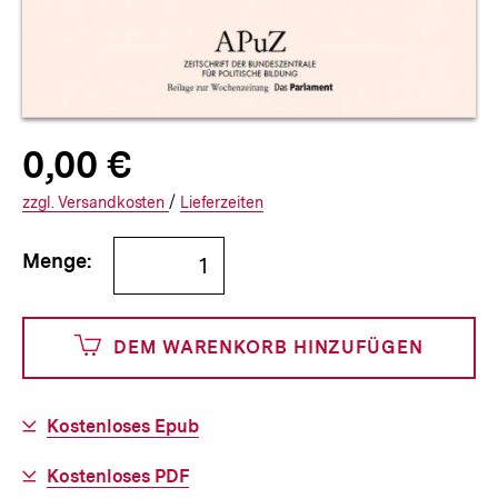
Allgemeine
Produktpreis:
0,00 €
0
zuzüglich
Informationen
€
Versandkosten
Interner
Informationen
zzgl.
zuzüglichen
Versandkosten
/
Interner
Informationen
Lieferzeiten
Link:
zu
Link:
zu
Bestellmenge
und
den
den
Menge:
angeben
0
DEM WARENKORB HINZUFÜGEN
Cents
Download-
Kostenloses Epub
Link:
Download-
Kostenloses PDF