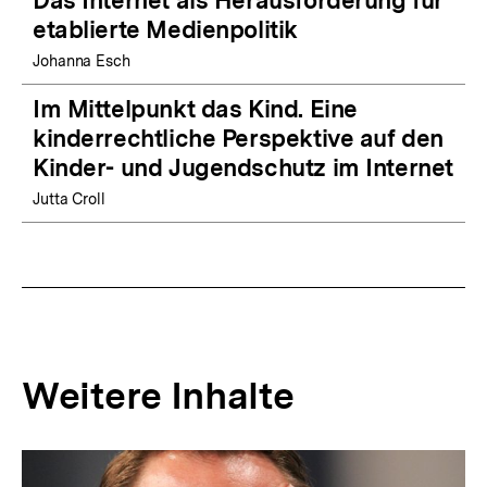
Das Internet als Herausforderung für
etablierte Medienpolitik
Johanna Esch
Im Mittelpunkt das Kind. Eine
kinderrechtliche Perspektive auf den
Kinder- und Jugendschutz im Internet
Jutta Croll
Weitere Inhalte
Inhaltskarousell
Inhaltskarussell
für
überspringen