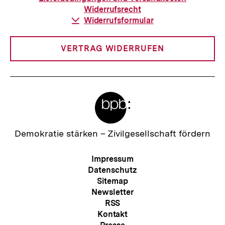
Widerrufsrecht
Download-
Widerrufsformular
Link:
VERTRAG WIDERRUFEN
Meta-
Links
Zur
Demokratie stärken –
Zivilgesellschaft fördern
Startseite
der
Meta-
Impressum
bpb
Navigation
Datenschutz
Sitemap
Newsletter
RSS
Kontakt