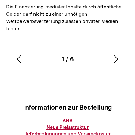
Die Finanzierung medialer Inhalte durch öffentliche
Gelder darf nicht zu einer unnötigen
Wettbewerbsverzerrung zulasten privater Medien
führen.
1
/
6
Vorherigen
Nächs
Karussellinhalt
von
Inhalt
Inhalt
anzeigen
anzei
Informationen zur Bestellung
Informationen
AGB
zur
Neue Preisstruktur
Bestellung
Lieferbedingungen und Versandkosten