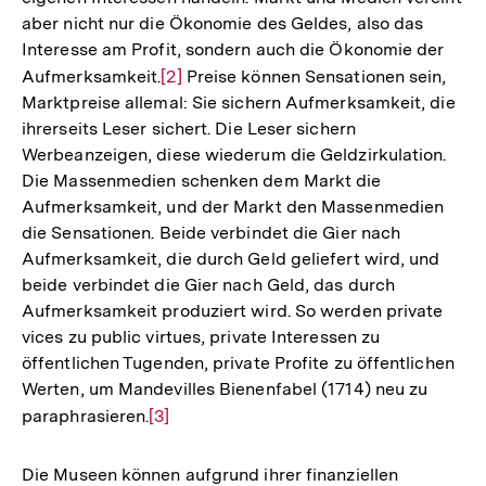
aber nicht nur die Ökonomie des Geldes, also das
Interesse am Profit, sondern auch die Ökonomie der
Aufmerksamkeit.
Zur
[2]
Preise können Sensationen sein,
Marktpreise allemal: Sie sichern Aufmerksamkeit, die
Auflösung
ihrerseits Leser sichert. Die Leser sichern
der
Werbeanzeigen, diese wiederum die Geldzirkulation.
Fußnote
Die Massenmedien schenken dem Markt die
Aufmerksamkeit, und der Markt den Massenmedien
die Sensationen. Beide verbindet die Gier nach
Aufmerksamkeit, die durch Geld geliefert wird, und
beide verbindet die Gier nach Geld, das durch
Aufmerksamkeit produziert wird. So werden private
vices zu public virtues, private Interessen zu
öffentlichen Tugenden, private Profite zu öffentlichen
Werten, um Mandevilles Bienenfabel (1714) neu zu
paraphrasieren.
Zur
[3]
Auflösung
der
Die Museen können aufgrund ihrer finanziellen