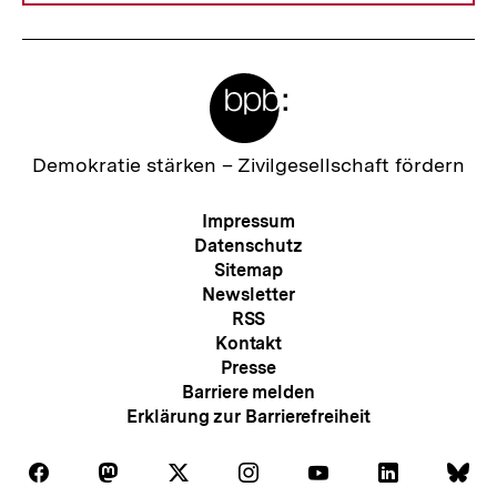
Meta-
Links
Zur
Demokratie stärken –
Zivilgesellschaft fördern
Startseite
der
Meta-
Impressum
bpb
Navigation
Datenschutz
Sitemap
Newsletter
RSS
Kontakt
Presse
Barriere melden
Erklärung zur Barrierefreiheit
Auf
Auf
Auf
Auf
Auf
Auf
Au
Folgen
Folgen
Folgen
Folgen
Folgen
Folgen
Fol
Facebook
Mastodon
X
Instagram
Youtube
LinkedIn
Bl