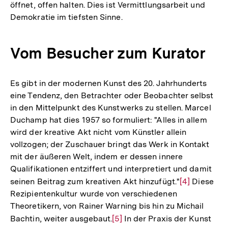
öffnet, offen halten. Dies ist Vermittlungsarbeit und
Demokratie im tiefsten Sinne.
Vom Besucher zum Kurator
Es gibt in der modernen Kunst des 20. Jahrhunderts
eine Tendenz, den Betrachter oder Beobachter selbst
in den Mittelpunkt des Kunstwerks zu stellen. Marcel
Duchamp hat dies 1957 so formuliert: "Alles in allem
wird der kreative Akt nicht vom Künstler allein
vollzogen; der Zuschauer bringt das Werk in Kontakt
mit der äußeren Welt, indem er dessen innere
Qualifikationen entziffert und interpretiert und damit
seinen Beitrag zum kreativen Akt hinzufügt."
Zur
[4]
Diese
Rezipientenkultur wurde von verschiedenen
Auflösung
Theoretikern, von Rainer Warning bis hin zu Michail
der
Bachtin, weiter ausgebaut.
Zur
[5]
In der Praxis der Kunst
Fußnote