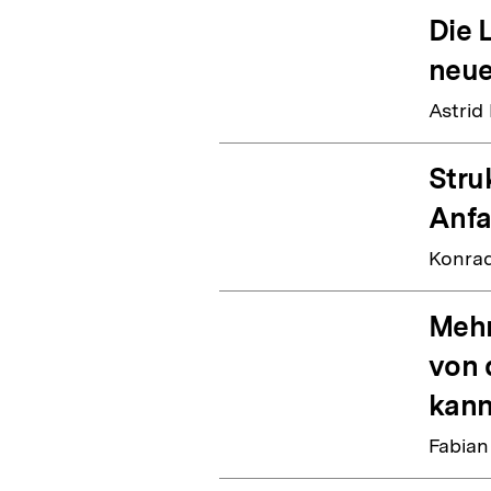
Die 
neue
Astrid
Stru
Anfa
Konrad
Mehr
von 
kan
Fabian