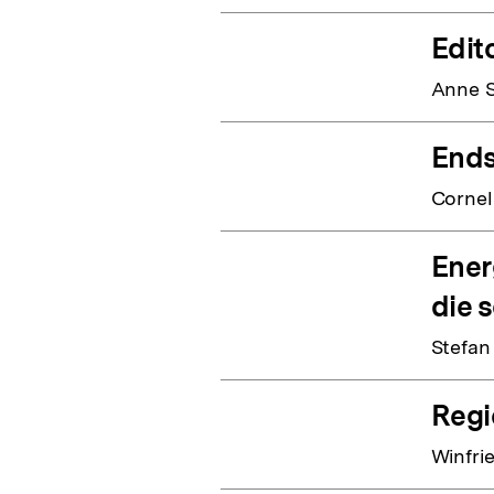
Edito
Anne S
Ends
Cornel
Ener
die 
Stefan
Regi
Winfri