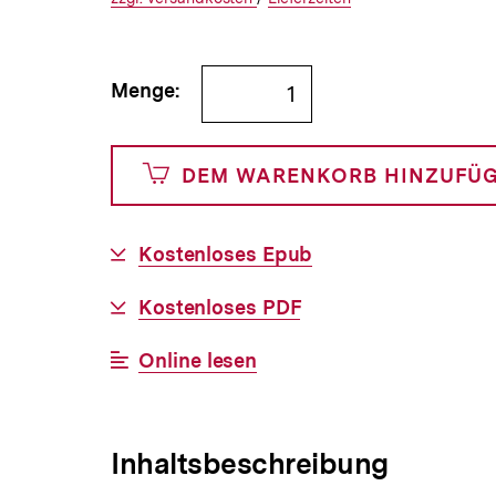
€
Versandkosten
Link:
zu
Link:
zu
und
den
den
Bestellmenge
Menge:
0
angeben
Cents
DEM WARENKORB HINZUFÜ
Download-
Kostenloses Epub
Link:
Download-
Kostenloses PDF
Link:
Interner
Online lesen
Link:
Inhaltsbeschreibung