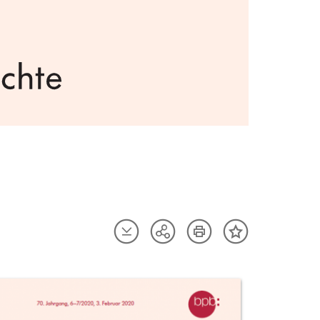
Artikel
Artikel
Teilen
Inhalt
herunterladen
drucken
Optionen
merken
anzeigen
uktvorschau