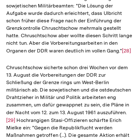
sowjetischen Militärbeamten: "Die Lösung der
Aufgabe wurde dadurch erleichtert, dass Ulbricht
schon früher diese Frage nach der Einführung der
Grenzkontrolle Chruschtschow mehrmals gestellt
hatte. Chruschtschow aber wollte diesen Schritt lange
nicht tun. Aber die Vorbereitungsarbeiten in den
Organen der DDR waren deutlich im vollen Gang."
Zur
[28]
Auflös
der
Chruschtschow sicherte schon drei Wochen vor dem
Fußnot
13. August die Vorbereitungen der DDR zur
Schließung der Grenze rings um West-Berlin
militärisch ab. Die sowjetischen und die ostdeutschen
Drahtzieher in Militär und Politik arbeiteten eng
zusammen, um dafür gewappnet zu sein, die Pläne in
der Nacht vom 12. zum 13. August 1961 auszuführen.
Zur
[29]
Hochrangigen Stasi-Offizieren schärfte Erich
Aufl
Mielke ein: "Gegen die Republikflucht werden
der
Maßnahmen getroffen (...). Die gesamte Aktion erhält
Fußn