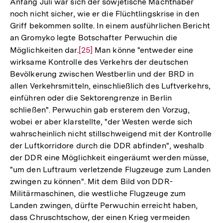
Anfang Juli war sich der sowjetische Machthaber
noch nicht sicher, wie er die Flüchtlingskrise in den
Griff bekommen sollte. In einem ausführlichen Bericht
an Gromyko legte Botschafter Perwuchin die
Möglichkeiten dar.
Zur
[25]
Man könne "entweder eine
wirksame Kontrolle des Verkehrs der deutschen
Auflösung
Bevölkerung zwischen Westberlin und der BRD in
der
allen Verkehrsmitteln, einschließlich des Luftverkehrs,
Fußnote
einführen oder die Sektorengrenze in Berlin
schließen". Perwuchin gab ersterem den Vorzug,
wobei er aber klarstellte, "der Westen werde sich
wahrscheinlich nicht stillschweigend mit der Kontrolle
der Luftkorridore durch die DDR abfinden", weshalb
der DDR eine Möglichkeit eingeräumt werden müsse,
"um den Luftraum verletzende Flugzeuge zum Landen
zwingen zu können". Mit dem Bild von DDR-
Militärmaschinen, die westliche Flugzeuge zum
Landen zwingen, dürfte Perwuchin erreicht haben,
dass Chruschtschow, der einen Krieg vermeiden