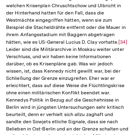
Fußnote
welchen Krisenplan Chruschtschow und Ulbricht in
der Hinterhand hatten für den Fall, dass die
Westmächte eingegriffen hätten, wenn sie zum
Beispiel die Stacheldrähte entfernt oder die Mauer in
ihrem Anfangsstadium mit Baggern abgetragen
hätten, wie es US-General Lucius D. Clay vorhatte.
Zur
[34]
Leider sind die Militärarchive in Moskau weiter unter
Auflös
Verschluss, und wir haben keine Informationen
der
darüber, ob es Krisenpläne gab. Was wir jedoch
Fußnot
wissen, ist, dass Kennedy nicht gewillt war, bei der
Schließung der Grenze einzugreifen. Eher war er
erleichtert, dass auf diese Weise die Flüchtlingskrise
ohne einen militärischen Konflikt beendet war.
Kennedys Politik in Bezug auf die Geschehnisse in
Berlin wird in jüngsten Untersuchungen sehr kritisch
beurteilt, denn er verhielt sich allzu zaghaft und
sandte den Sowjets etliche Signale, dass sie nach
Belieben in Ost-Berlin und an der Grenze schalten und