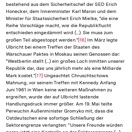
bestehend aus dem Sicherheitschef der SED Erich
Honecker, dem Innenminister Karl Maron und dem
Minister für Staatssicherheit Erich Mielke, "die eine
Reihe Vorschläge macht, wie die Republikflucht
entschieden eingedämmt wird (...). Sie muss zum
großen Teil abgestoppt werden."
Zur
[16]
Im März legte
Ulbricht bei einem Treffen der Staaten des
Auflösung
Warschauer Paktes in Moskau seinen Genossen dar:
der
"Westberlin stellt (...) ein großes Loch inmitten unserer
Fußnote
Republik dar, das uns jährlich mehr als eine Milliarde
Mark kostet."
Zur
[17]
Ungeachtet Chruschtschows
Mahnung, vor seinem Treffen mit Kennedy Anfang
Auflösung
Juni 1961 in Wien keine weiteren Maßnahmen zu
der
ergreifen, wurde der auf Ulbricht lastende
Fußnote
Handlungsdruck immer größer. Am 19. Mai teilte
Perwuchin Außenminister Gromyko mit, dass die
Ostdeutschen eine sofortige Schließung der
Sektorengrenze verlangten: "Unsere Freunde würden