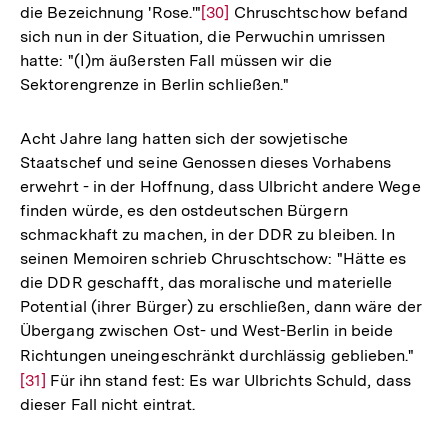
die Bezeichnung 'Rose.'"
Zur
[30]
Chruschtschow befand
sich nun in der Situation, die Perwuchin umrissen
Auflösung
hatte: "(I)m äußersten Fall müssen wir die
der
Sektorengrenze in Berlin schließen."
Fußnote
Acht Jahre lang hatten sich der sowjetische
Staatschef und seine Genossen dieses Vorhabens
erwehrt - in der Hoffnung, dass Ulbricht andere Wege
finden würde, es den ostdeutschen Bürgern
schmackhaft zu machen, in der DDR zu bleiben. In
seinen Memoiren schrieb Chruschtschow: "Hätte es
die DDR geschafft, das moralische und materielle
Potential (ihrer Bürger) zu erschließen, dann wäre der
Übergang zwischen Ost- und West-Berlin in beide
Richtungen uneingeschränkt durchlässig geblieben."
Zur
[31]
Für ihn stand fest: Es war Ulbrichts Schuld, dass
Auf
dieser Fall nicht eintrat.
der
Fuß