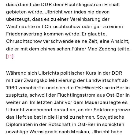
dass damit die DDR dem Flüchtlingsstrom Einhalt
Auflösung
gebieten würde. Ulbricht war indes nie davon
der
überzeugt, dass es zu einer Vereinbarung der
Fußnote
Westmächte mit Chruschtschow oder gar zu einem
Friedensvertrag kommen würde. Er glaubte,
Chruschtschow verschwende seine Zeit, eine Ansicht,
die er mit dem chinesischen Führer Mao Zedong teilte.
Zu
[11]
Au
de
Fu
Während sich Ulbrichts politischer Kurs in der DDR
mit der Zwangskollektivierung der Landwirtschaft ab
1960 verschärfte und sich die Ost-West-Krise in Berlin
zuspitzte, schwoll der Flüchtlingsstrom aus Ost-Berlin
weiter an. Im letzten Jahr vor dem Mauerbau legte es
Ulbricht zunehmend darauf an, an der Sektorengrenze
das Heft selbst in die Hand zu nehmen. Sowjetische
Diplomaten in der Botschaft in Ost-Berlin schickten
unzählige Warnsignale nach Moskau, Ulbricht habe