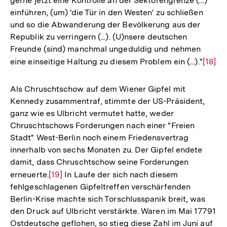
gerne jetzt eine Kontrolle an der Sektorengrenze (...)
einführen, (um) 'die Tür in den Westen' zu schließen
und so die Abwanderung der Bevölkerung aus der
Republik zu verringern (...). (U)nsere deutschen
Freunde (sind) manchmal ungeduldig und nehmen
eine einseitige Haltung zu diesem Problem ein (...)."
Zur
[18]
Auflö
der
Als Chruschtschow auf dem Wiener Gipfel mit
Fußno
Kennedy zusammentraf, stimmte der US-Präsident,
ganz wie es Ulbricht vermutet hatte, weder
Chruschtschows Forderungen nach einer "Freien
Stadt" West-Berlin noch einem Friedensvertrag
innerhalb von sechs Monaten zu. Der Gipfel endete
damit, dass Chruschtschow seine Forderungen
erneuerte.
Zur
[19]
In Laufe der sich nach diesem
fehlgeschlagenen Gipfeltreffen verschärfenden
Auflösung
Berlin-Krise machte sich Torschlusspanik breit, was
der
den Druck auf Ulbricht verstärkte. Waren im Mai 17791
Fußnote
Ostdeutsche geflohen, so stieg diese Zahl im Juni auf