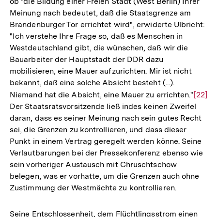
ob "die Bildung einer Freien Stadt (West Berlin) Ihrer
Meinung nach bedeutet, daß die Staatsgrenze am
Brandenburger Tor errichtet wird", erwiderte Ulbricht:
"Ich verstehe Ihre Frage so, daß es Menschen in
Westdeutschland gibt, die wünschen, daß wir die
Bauarbeiter der Hauptstadt der DDR dazu
mobilisieren, eine Mauer aufzurichten. Mir ist nicht
bekannt, daß eine solche Absicht besteht (...).
Niemand hat die Absicht, eine Mauer zu errichten."
Zur
[22]
Der Staatsratsvorsitzende ließ indes keinen Zweifel
Auflö
daran, dass es seiner Meinung nach sein gutes Recht
der
sei, die Grenzen zu kontrollieren, und dass dieser
Fußno
Punkt in einem Vertrag geregelt werden könne. Seine
Verlautbarungen bei der Pressekonferenz ebenso wie
sein vorheriger Austausch mit Chruschtschow
belegen, was er vorhatte, um die Grenzen auch ohne
Zustimmung der Westmächte zu kontrollieren.
Seine Entschlossenheit, dem Flüchtlingsstrom einen