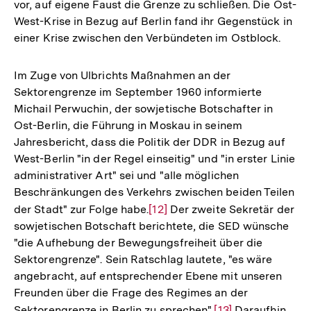
vor, auf eigene Faust die Grenze zu schließen. Die Ost-
West-Krise in Bezug auf Berlin fand ihr Gegenstück in
einer Krise zwischen den Verbündeten im Ostblock.
Im Zuge von Ulbrichts Maßnahmen an der
Sektorengrenze im September 1960 informierte
Michail Perwuchin, der sowjetische Botschafter in
Ost-Berlin, die Führung in Moskau in seinem
Jahresbericht, dass die Politik der DDR in Bezug auf
West-Berlin "in der Regel einseitig" und "in erster Linie
administrativer Art" sei und "alle möglichen
Beschränkungen des Verkehrs zwischen beiden Teilen
der Stadt" zur Folge habe.
Zur
[12]
Der zweite Sekretär der
sowjetischen Botschaft berichtete, die SED wünsche
Auflösung
"die Aufhebung der Bewegungsfreiheit über die
der
Sektorengrenze". Sein Ratschlag lautete, "es wäre
Fußnote
angebracht, auf entsprechender Ebene mit unseren
Freunden über die Frage des Regimes an der
Sektorengrenze in Berlin zu sprechen".
Zur
[13]
Daraufhin