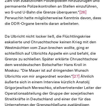
Zahl von zusätzlichen Polizeiposten hinzuzufügen und
permanente Polizeikontrollen an Stellen einzuführen,
wo S-und U-Bahn die Grenze überqueren."
Zur
[26]
Perwuchin hatte möglicherweise Kenntnis davon, dass
Auflösung
die DDR-Organe bereits daran arbeiteten.
der
Fußnote
Da Ulbricht nicht locker ließ, die Flüchtlingskrise
eskalierte und Chruschtschow keinen Krieg mit den
Westmächten vom Zaun brechen wollte, ging er
schließlich auf Ulbrichts Appelle ein und befahl, die
Grenze zu schließen. Später erklärte Chruschtschow
dem westdeutschen Botschafter Hans Kroll in
Moskau: "Die Mauer ist auf dringenden Wunsch
Ulbrichts von mir angeordnet worden."
Zur
[27]
Ähnlich
äußerte sich in einem Interview kürzlich Anatolij
Auflösung
Grigorjewitsch Mereschko, stellvertretender Leiter der
der
Operationsabteilung der Gruppe der sowjetischen
Fußnote
Streitkräfte in Deutschland und einer der für das
Unternehmen der Grenzschließung zuständigen