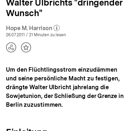
Walter Ulbrichts "dringender
Wunsch"
Hope M. Harrison
(Mehr zum Autor)
öffnen
26.07.2011
/ 21 Minuten zu lesen
Teilen
Inhalt
Optionen
merken
anzeigen
Um den Flüchtlingsstrom einzudämmen
und seine persönliche Macht zu festigen,
drängte Walter Ulbricht jahrelang die
Sowjetunion, der Schließung der Grenze in
Berlin zuzustimmen.