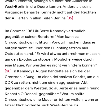
walten könnten, solange sie nicht den Alliierten in
West-Berlin in die Quere kamen. Anders als seine
Vorgänger beharrte Kennedy nicht auf den Rechten
der Alliierten in allen Teilen Berlins.
Zur
[35]
Auflösung
der
Im Sommer 1961 äußerte Kennedy vertraulich
Fußnote
gegenüber seinen Beratern: "Man kann es
Chruschtschow nicht zum Vorwurf machen, dass er
aufgebracht ist" über den Flüchtlingsstrom aus
Ostdeutschland. "Er wird etwas unternehmen müssen,
um den Exodus zu stoppen. Möglicherweise durch
eine Mauer. Wir werden es nicht verhindern können."
Zur
[36]
In Kennedys Augen handelte es sich bei der
Aufl
Grenzschließung um einen defensiven Schritt, um die
der
DDR zu retten, nicht um einen aggressiven Akt
Fußn
gegenüber dem Westen. So äußerte er seinem Freund
Kenneth O'Donnell gegenüber: "Warum sollte
Chruschtschow eine Mauer errichten wollen, wenn er
Zum
tatsächlich vorhätte, sich West-Berlins zu
Seite