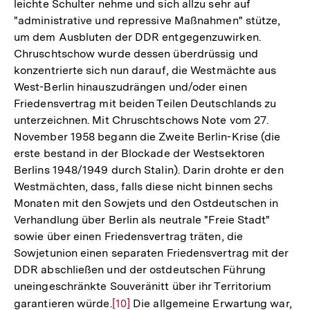
leichte Schulter nehme und sich allzu sehr auf
"administrative und repressive Maßnahmen" stütze,
um dem Ausbluten der DDR entgegenzuwirken.
Chruschtschow wurde dessen überdrüssig und
konzentrierte sich nun darauf, die Westmächte aus
West-Berlin hinauszudrängen und/oder einen
Friedensvertrag mit beiden Teilen Deutschlands zu
unterzeichnen. Mit Chruschtschows Note vom 27.
November 1958 begann die Zweite Berlin-Krise (die
erste bestand in der Blockade der Westsektoren
Berlins 1948/1949 durch Stalin). Darin drohte er den
Westmächten, dass, falls diese nicht binnen sechs
Monaten mit den Sowjets und den Ostdeutschen in
Verhandlung über Berlin als neutrale "Freie Stadt"
sowie über einen Friedensvertrag träten, die
Sowjetunion einen separaten Friedensvertrag mit der
DDR abschließen und der ostdeutschen Führung
uneingeschränkte Souveränitt über ihr Territorium
garantieren würde.
Zur
[10]
Die allgemeine Erwartung war,