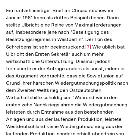
Ein fünfzehnseitiger Brief an Chruschtschow im
Januar 1961 kann als drittes Beispiel dienen. Darin
stellte Ulbricht eine Reihe von Maximalforderungen
auf, insbesondere jene nach "Beseitigung des
Besatzungsregimes in Westberlin". Der Ton des
Schreibens ist sehr beeindruckend.
Zur
[7]
Wie üblich bat
Ulbricht den Ersten Sekretär auch um mehr
Auflösung
wirtschaftliche Unterstützung. Diesmal jedoch
der
formulierte er die Anfrage anders als sonst, indem er
Fußnote
das Argument vorbrachte, dass die Sowjetunion auf
Grund ihrer harschen Wiedergutmachungspolitik nach
dem Zweiten Weltkrieg den Ostdeutschen
Wirtschaftshilfe schuldig sei: "Während wir in den
ersten zehn Nachkriegsjahren die Wiedergutmachung
leisteten durch Entnahme aus den bestehenden
Anlagen und aus der laufenden Produktion, leistete
Westdeutschland keine Wiedergutmachung aus der
laufenden Produktion, sondern erhielt obendrein von