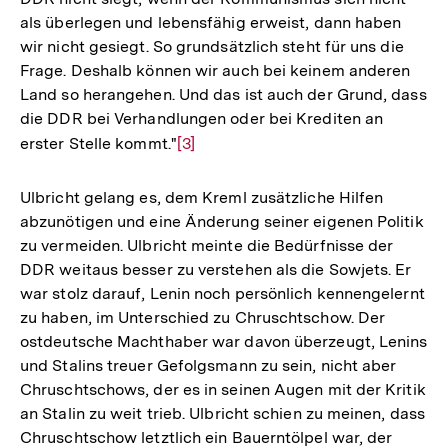
als überlegen und lebensfähig erweist, dann haben
wir nicht gesiegt. So grundsätzlich steht für uns die
Frage. Deshalb können wir auch bei keinem anderen
Land so herangehen. Und das ist auch der Grund, dass
die DDR bei Verhandlungen oder bei Krediten an
erster Stelle kommt."
Zur
[3]
Auflösung
der
Ulbricht gelang es, dem Kreml zusätzliche Hilfen
Fußnote
abzunötigen und eine Änderung seiner eigenen Politik
zu vermeiden. Ulbricht meinte die Bedürfnisse der
DDR weitaus besser zu verstehen als die Sowjets. Er
war stolz darauf, Lenin noch persönlich kennengelernt
zu haben, im Unterschied zu Chruschtschow. Der
ostdeutsche Machthaber war davon überzeugt, Lenins
und Stalins treuer Gefolgsmann zu sein, nicht aber
Chruschtschows, der es in seinen Augen mit der Kritik
an Stalin zu weit trieb. Ulbricht schien zu meinen, dass
Chruschtschow letztlich ein Bauerntölpel war, der