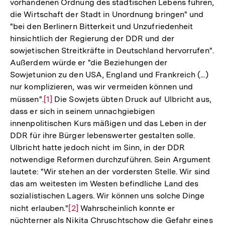
vorhandenen Ordnung des städtischen Lebens führen,
die Wirtschaft der Stadt in Unordnung bringen" und
"bei den Berlinern Bitterkeit und Unzufriedenheit
hinsichtlich der Regierung der DDR und der
sowjetischen Streitkräfte in Deutschland hervorrufen".
Außerdem würde er "die Beziehungen der
Sowjetunion zu den USA, England und Frankreich (...)
nur komplizieren, was wir vermeiden können und
müssen".
Zur
[1]
Die Sowjets übten Druck auf Ulbricht aus,
dass er sich in seinem unnachgiebigen
Auflösung
innenpolitischen Kurs mäßigen und das Leben in der
der
DDR für ihre Bürger lebenswerter gestalten solle.
Fußnote
Ulbricht hatte jedoch nicht im Sinn, in der DDR
notwendige Reformen durchzuführen. Sein Argument
lautete: "Wir stehen an der vordersten Stelle. Wir sind
das am weitesten im Westen befindliche Land des
sozialistischen Lagers. Wir können uns solche Dinge
nicht erlauben."
Zur
[2]
Wahrscheinlich konnte er
nüchterner als Nikita Chruschtschow die Gefahr eines
Auflösung