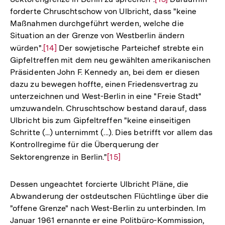
forderte Chruschtschow von Ulbricht, dass "keine
Auflösung
Maßnahmen durchgeführt werden, welche die
der
Situation an der Grenze von Westberlin ändern
Fußnote
würden".
Zur
[14]
Der sowjetische Parteichef strebte ein
Gipfeltreffen mit dem neu gewählten amerikanischen
Auflösung
Präsidenten John F. Kennedy an, bei dem er diesen
der
dazu zu bewegen hoffte, einen Friedensvertrag zu
Fußnote
unterzeichnen und West-Berlin in eine "Freie Stadt"
umzuwandeln. Chruschtschow bestand darauf, dass
Ulbricht bis zum Gipfeltreffen "keine einseitigen
Schritte (...) unternimmt (...). Dies betrifft vor allem das
Kontrollregime für die Überquerung der
Sektorengrenze in Berlin."
Zur
[15]
Auflösung
der
Dessen ungeachtet forcierte Ulbricht Pläne, die
Fußnote
Abwanderung der ostdeutschen Flüchtlinge über die
"offene Grenze" nach West-Berlin zu unterbinden. Im
Januar 1961 ernannte er eine Politbüro-Kommission,