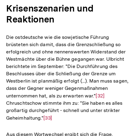
Krisenszenarien und
Reaktionen
Die ostdeutsche wie die sowjetische Führung
brüsteten sich damit, dass die Grenzschließung so
erfolgreich und ohne nennenswerten Widerstand der
Westmächte über die Bühne gegangen war. Ulbricht
berichtete im September: "Die Durchführung des
Beschlusses über die Schließung der Grenze um
Westberlin ist planmäßig erfolgt (...). Man muss sagen,
dass der Gegner weniger Gegenmaßnahmen
unternommen hat, als zu erwarten war."
Zur
[32]
Chruschtschow stimmte ihm zu: "Sie haben es alles
Auflösung
großartig durchgeführt - schnell und unter strikter
der
Geheimhaltung."
Zur
[33]
Fußnote
Auflösung
der
Aus diesem Wortwechsel ergibt sich die Frage,