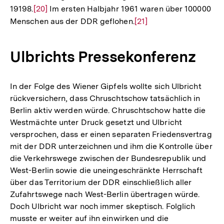
19198.
Zur
[20]
Im ersten Halbjahr 1961 waren über 100000
Menschen aus der DDR geflohen.
Auflösung
Zur
[21]
der
Auflösung
Fußnote
der
Ulbrichts Pressekonferenz
Fußnote
In der Folge des Wiener Gipfels wollte sich Ulbricht
rückversichern, dass Chruschtschow tatsächlich in
Berlin aktiv werden würde. Chruschtschow hatte die
Westmächte unter Druck gesetzt und Ulbricht
versprochen, dass er einen separaten Friedensvertrag
mit der DDR unterzeichnen und ihm die Kontrolle über
die Verkehrswege zwischen der Bundesrepublik und
West-Berlin sowie die uneingeschränkte Herrschaft
über das Territorium der DDR einschließlich aller
Zufahrtswege nach West-Berlin übertragen würde.
Doch Ulbricht war noch immer skeptisch. Folglich
musste er weiter auf ihn einwirken und die