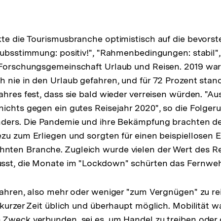
te die Tourismusbranche optimistisch auf die bevors
aubsstimmung: positiv!", "Rahmenbedingungen: stabil", 
 Forschungsgemeinschaft Urlaub und Reisen. 2019 war
 nie in den Urlaub gefahren, und für 72 Prozent stand
ahres fest, dass sie bald wieder verreisen würden. "A
ichts gegen ein gutes Reisejahr 2020", so die Folgeru
nders. Die Pandemie und ihre Bekämpfung brachten de
zu zum Erliegen und sorgten für einen beispiellosen E
ten Branche. Zugleich wurde vielen der Wert des R
sst, die Monate im "Lockdown" schürten das Fernweh
fahren, also mehr oder weniger "zum Vergnügen" zu reis
kurzer Zeit üblich und überhaupt möglich. Mobilität wa
 Zweck verbunden, sei es, um Handel zu treiben oder