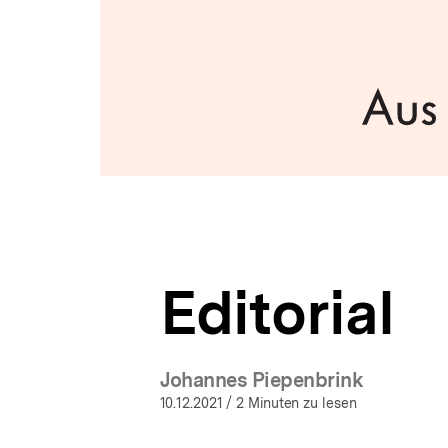
a
t
i
o
n
Editorial
Johannes Piepenbrink
10.12.2021
/ 2 Minuten zu lesen