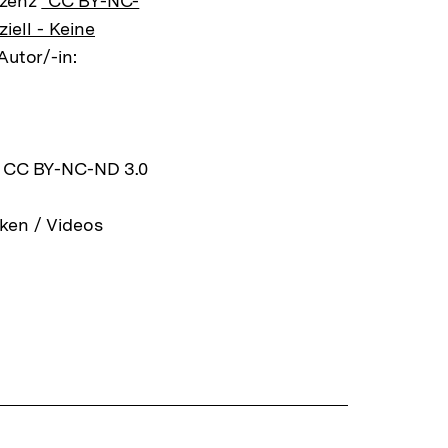
izenz
"CC BY-NC-
ell - Keine
Autor/-in:
z CC BY-NC-ND 3.0
ken / Videos