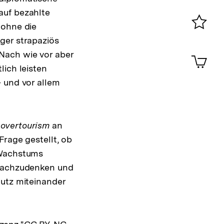
auf bezahlte
0
 ohne die
Merklist
ger strapaziös
ansehen
0
Nach wie vor aber
Artik
im
lich leisten
Shop-
– und vor allem
Warenko
ansehen
s
overtourism
an
Frage gestellt, ob
 Wachstums
 nachzudenken und
hutz miteinander