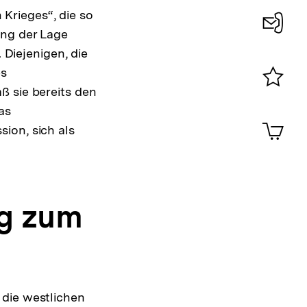
Krieges“, die so
ung der Lage
Konta
 Diejenigen, die
0
es
ß sie bereits den
Merklist
as
ansehen
0
Artik
ion, sich als
im
Shop-
Warenko
ansehen
ng zum
 die westlichen