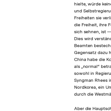
hielte, würde kei
und Selbstregieru
Freiheiten sie ver
die Freiheit, ihre
sich sehnen, ist —
Dies wird verstän
Beamten besteche
Gegensatz dazu h
China habe die K
als „normal“ betr
sowohl in Regier
Syngman Rhees in 
Nordkorea, ein Um
durch die Westmä
Aber die Hauptsch