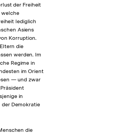
lust der Freiheit
, welche
eiheit lediglich
Menschen Asiens
 von Korruption.
Eltern die
assen werden. Im
sche Regime in
ndesten im Orient
iesen — und zwar
 Präsident
jenige in
g der Demokratie
 Menschen die