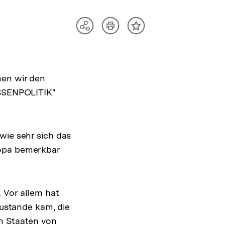
Artikel
Teilen
Inhalt
drucken
Optionen
merken
anzeigen
hen wir den
USSENPOLITIK"
wie sehr sich das
ropa bemerkbar
 Vor allem hat
zustande kam, die
en Staaten von