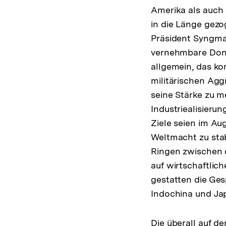
Amerika als auch
in die Länge gez
Präsident Syngma
vernehmbare Donn
allgemein, das ko
militärischen Agg
seine Stärke zu me
Industriealisieru
Ziele seien im Au
Weltmacht zu stab
Ringen zwischen
auf wirtschaftlic
gestatten die Ges
Indochina und Jap
Die überall auf d