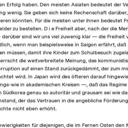
nen Erfolg haben. Den meisten Asiaten bedeutet der Ver
ng wenig. Sie geben sich keine Rechenschaft darüber
lieren könnten. Für die meisten unter ihnen bedeutet Fr
 Felder zu bestellen. D i e Freiheit aber, nach der die 
 darüber sind wir uns viel zuwenig klar — die Freiheit
dlich, wenn man beispielsweise in Saigon erfährt, daß 
n müssen, damit ihre Kinder zum Schulbesuch zugel
errscht die weitverbreitete Meinung, das kommunisti
orruption auf einen Stand zurückgedämmt, der zum mi
achtet wird. In Japan wird des öfteren darauf hingew
ungs-wie in akademischen Kreisen —, daß das Regime
Südkorea genau so autoritär und grausam sei wie das
stand, der das Vertrauen in die angebliche Förderun
chte nicht eben erhöht.
wierigkeiten für diejenigen, die im Fernen Osten den