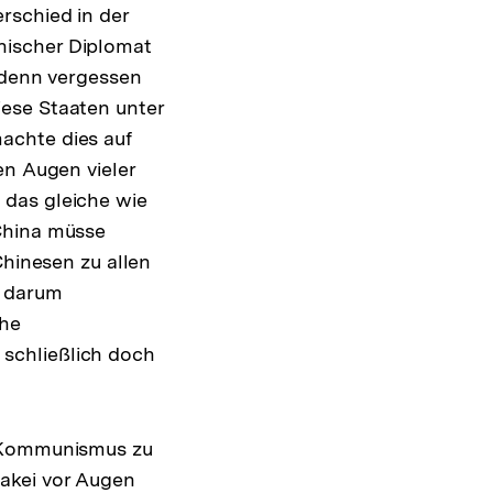
rschied in der
nischer Diplomat
r denn vergessen
ese Staaten unter
achte dies auf
en Augen vieler
 das gleiche wie
China müsse
Chinesen zu allen
d darum
che
schließlich doch
m Kommunismus zu
akei vor Augen