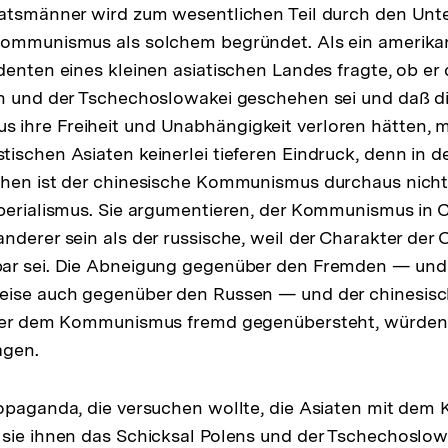
atsmänner wird zum wesentlichen Teil durch den Unte
Kommunismus als solchem begründet. Als ein amerika
denten eines kleinen asiatischen Landes fragte, ob e
en und der Tschechoslowakei geschehen sei und daß di
ihre Freiheit und Unabhängigkeit verloren hätten, m
ischen Asiaten keinerlei tieferen Eindruck, denn in d
chen ist der chinesische Kommunismus durchaus nicht
mperialismus. Sie argumentieren, der Kommunismus in 
nderer sein als der russische, weil der Charakter der 
ar sei. Die Abneigung gegenüber den Fremden — un
eise auch gegenüber den Russen — und der chinesis
 der dem Kommunismus fremd gegenübersteht, würden 
agen.
ropaganda, die versuchen wollte, die Asiaten mit de
 sie ihnen das Schicksal Polens und der Tschechoslow