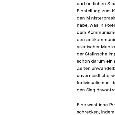
und östlichen Sta
Einstellung zum 
den Ministerpräsi
habe, was in Pol
dem Kommunismus 
den antikommunist
asiatischer Mens
der Stalinsche I
schon darum ein a
Zeiten unwandelb
unvermeidlicherw
Individualismus,
den Sieg davontr
Eine westliche P
schrecken, indem