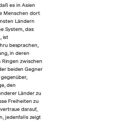
aß es in Asien
le Menschen dort
insten Ländern
che System, das
 ist
ehru besprachen,
ung, in deren
as Ringen zwischen
der beiden Gegner
r gegenüber,
e, den
anderer Länder zu
sse Freiheiten zu
vertraue darauf,
 jedenfalls zeigt