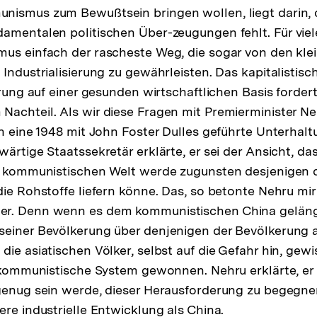
nismus zum Bewußtsein bringen wollen, liegt darin, d
damentalen politischen Über-zeugungen fehlt. Für vie
us einfach der rascheste Weg, die sogar von den kle
 Industrialisierung zu gewährleisten. Das kapitalistis
erung auf einer gesunden wirtschaftlichen Basis fordert,
achteil. Als wir diese Fragen mit Premierminister N
an eine 1948 mit John Foster Dulles geführte Unterhalt
wärtige Staatssekretär erklärte, er sei der Ansicht, d
er kommunistischen Welt werde zugunsten desjenigen 
die Rohstoffe liefern könne. Das, so betonte Nehru mi
er. Denn wenn es dem kommunistischen China geläng
seiner Bevölkerung über denjenigen der Bevölkerung 
ie asiatischen Völker, selbst auf die Gefahr hin, gewi
s kommunistische System gewonnen. Nehru erklärte, er 
genug sein werde, dieser Herausforderung zu begegnen,
ere industrielle Entwicklung als China.