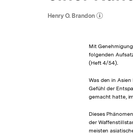
Henry O. Brandon
(Mehr zum Autor)
öffnen
Mit Genehmigung d
folgenden Aufsatz
(Heft 4/54).
Was den in Asien 
Gefühl der Entsp
gemacht hatte, im
Dieses Phänomen l
der Waffenstillsta
meisten asiatisch