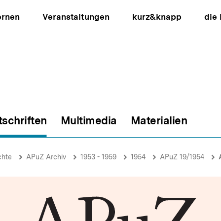
ernen
Veranstaltungen
kurz&knapp
die
tschriften
Multimedia
Materialien
ion
chte
APuZ Archiv
1953 - 1959
1954
APuZ 19/1954