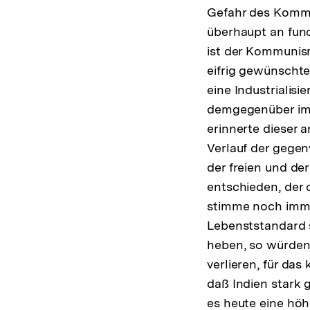
Gefahr des Kommu
überhaupt an fun
ist der Kommunism
eifrig gewünschte
eine Industrialisi
demgegenüber im N
erinnerte dieser 
Verlauf der gegen
der freien und d
entschieden, der 
stimme noch imm
Lebenststandard 
heben, so würden d
verlieren, für da
daß Indien stark 
es heute eine höh