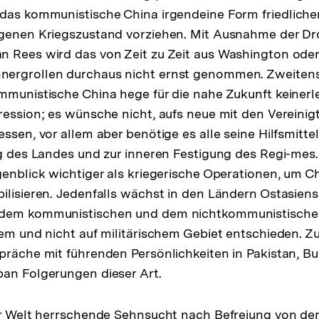
 das kommunistische China irgendeine Form friedlich
ogenen Kriegszustand vorziehen. Mit Ausnahme der D
n Rees wird das von Zeit zu Zeit aus Washington oder
ergrollen durchaus nicht ernst genommen. Zweitens
mmunistische China hege für die nahe Zukunft keinerle
ression; es wünsche nicht, aufs neue mit den Vereini
ssen, vor allem aber benötige es alle seine Hilfsmittel
ng des Landes und zur inneren Festigung des Regi-mes.
genblick wichtiger als kriegerische Operationen, um Ch
ilisieren. Jedenfalls wächst in den Ländern Ostasiens
 dem kommunistischen und dem nichtkommunistische
hem und nicht auf militärischem Gebiet entschieden. 
präche mit führenden Persönlichkeiten in Pakistan, B
an Folgerungen dieser Art.
er Welt herrschende Sehnsucht nach Befreiung von der 