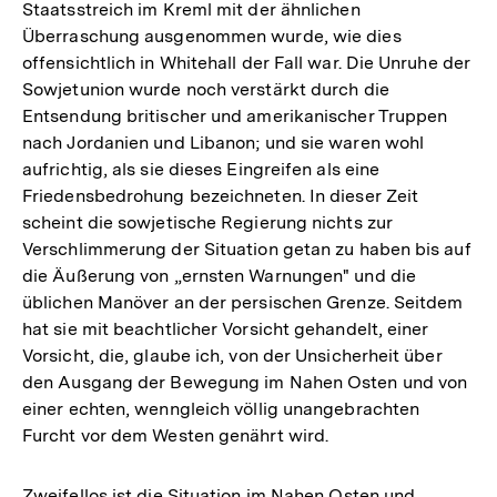
Staatsstreich im Kreml mit der ähnlichen
Überraschung ausgenommen wurde, wie dies
offensichtlich in Whitehall der Fall war. Die Unruhe der
Sowjetunion wurde noch verstärkt durch die
Entsendung britischer und amerikanischer Truppen
nach Jordanien und Libanon; und sie waren wohl
aufrichtig, als sie dieses Eingreifen als eine
Friedensbedrohung bezeichneten. In dieser Zeit
scheint die sowjetische Regierung nichts zur
Verschlimmerung der Situation getan zu haben bis auf
die Äußerung von „ernsten Warnungen" und die
üblichen Manöver an der persischen Grenze. Seitdem
hat sie mit beachtlicher Vorsicht gehandelt, einer
Vorsicht, die, glaube ich, von der Unsicherheit über
den Ausgang der Bewegung im Nahen Osten und von
einer echten, wenngleich völlig unangebrachten
Furcht vor dem Westen genährt wird.
Zum
Zweifellos ist die Situation im Nahen Osten und
Seite