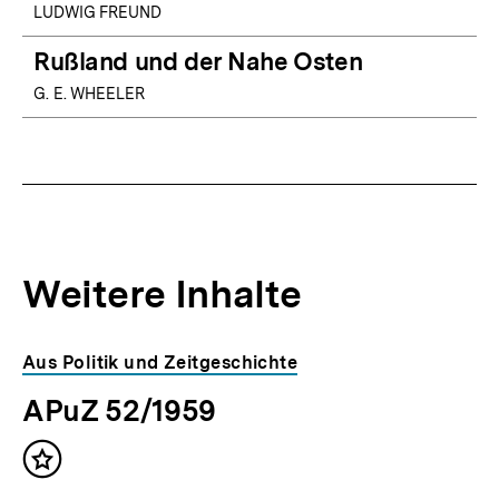
LUDWIG FREUND
Rußland und der Nahe Osten
G. E. WHEELER
Weitere Inhalte
Inhaltskarousell
Inhaltskarussell
Aus Politik und Zeitgeschichte
für
überspringen
APuZ 52/1959
weitere
Inhalte
Inhalt
merken