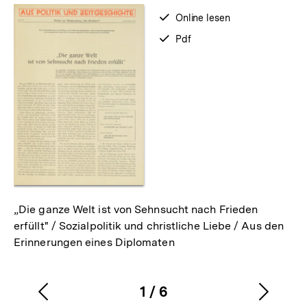
verfügbar
Online lesen
zum
verfügbar
Pdf
als
„Die ganze Welt ist von Sehnsucht nach Frieden
erfüllt" / Sozialpolitik und christliche Liebe / Aus den
Erinnerungen eines Diplomaten
1
/
6
Vorherigen
Nächs
Karussellinhalt
von