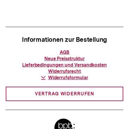
Inhalt
Inhalt
anzeigen
anzei
Informationen zur Bestellung
Informationen
AGB
zur
Neue Preisstruktur
Bestellung
Lieferbedingungen und Versandkosten
Widerrufsrecht
Download-
Widerrufsformular
Link:
VERTRAG WIDERRUFEN
Meta-