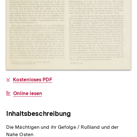
Allgemeine
Download-
Kostenloses PDF
Informationen
Link:
Interner
Online lesen
Link:
Inhaltsbeschreibung
Die Mächtigen und ihr Gefolge / Rußland und der
Nahe Osten