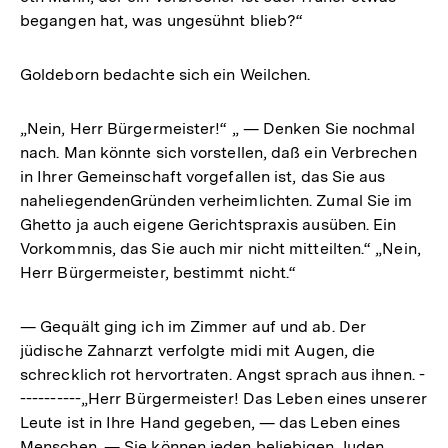
begangen hat, was ungesühnt blieb?“
Goldeborn bedachte sich ein Weilchen.
„Nein, Herr Bürgermeister!“ „ — Denken Sie nochmal
nach. Man könnte sich vorstellen, daß ein Verbrechen
in Ihrer Gemeinschaft vorgefallen ist, das Sie aus
naheliegendenGründen verheimlichten. Zumal Sie im
Ghetto ja auch eigene Gerichtspraxis ausüben. Ein
Vorkommnis, das Sie auch mir nicht mitteilten.“ „Nein,
Herr Bürgermeister, bestimmt nicht.“
— Gequält ging ich im Zimmer auf und ab. Der
jüdische Zahnarzt verfolgte midi mit Augen, die
schrecklich rot hervortraten. Angst sprach aus ihnen. -
----------„Herr Bürgermeister! Das Leben eines unserer
Leute ist in Ihre Hand gegeben, — das Leben eines
Zum
Menschen. — Sie können jeden beliebigen Juden
Seite