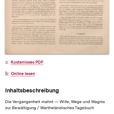
Allgemeine
Download-
Kostenloses PDF
Informationen
Link:
Interner
Online lesen
Link:
Inhaltsbeschreibung
Die Vergangenheit mahnt — Wille, Wege und Wagnis
zur Bewältigung / Wartheländisches Tagebuch