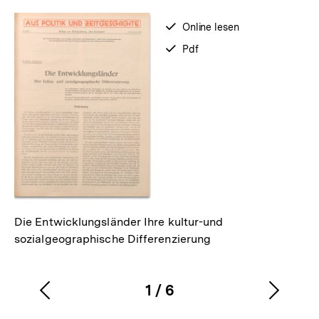
merken
verfügbar
Online lesen
zum
verfügbar
Pdf
als
Die Entwicklungsländer Ihre kultur-und
sozialgeographische Differenzierung
1
/
6
Vorherigen
Nächs
Karussellinhalt
von