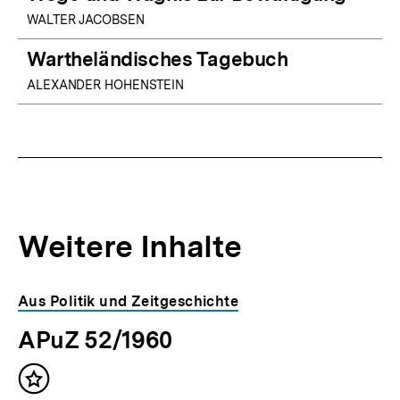
WALTER JACOBSEN
Wartheländisches Tagebuch
ALEXANDER HOHENSTEIN
Weitere Inhalte
Inhaltskarousell
Inhaltskarussell
Aus Politik und Zeitgeschichte
für
überspringen
APuZ 52/1960
weitere
Inhalte
Inhalt