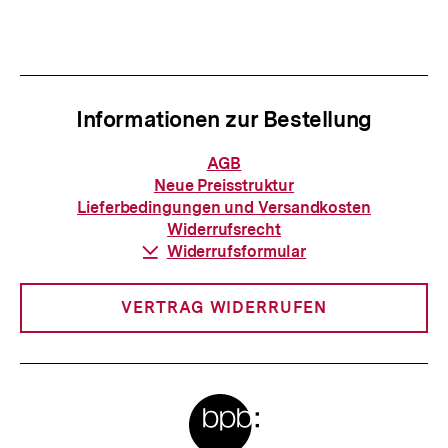
Inhalt
Inhalt
anzeigen
anzei
Informationen zur Bestellung
Informationen
AGB
zur
Neue Preisstruktur
Bestellung
Lieferbedingungen und Versandkosten
Widerrufsrecht
Download-
Widerrufsformular
Link:
VERTRAG WIDERRUFEN
Meta-