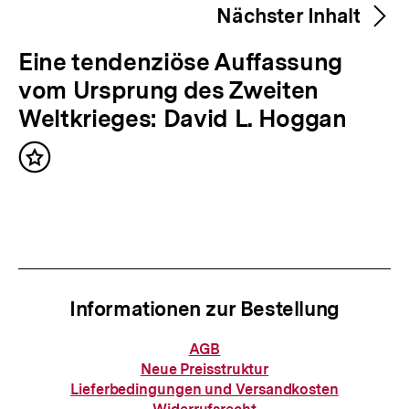
merken
Nächster Inhalt
i
g
N
Eine tendenziöse Auffassung
e
ä
vom Ursprung des Zweiten
r
c
Weltkrieges: David L. Hoggan
I
h
n
Inhalt
s
merken
h
t
a
e
l
r
t
I
:
Informationen zur Bestellung
n
h
Informationen
AGB
zur
a
Neue Preisstruktur
Bestellung
Lieferbedingungen und Versandkosten
l