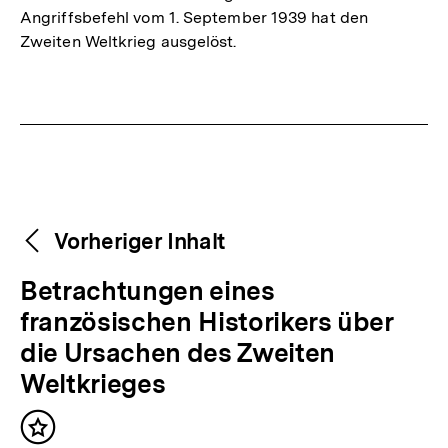
Angriffsbefehl vom 1. September 1939 hat den
Zweiten Weltkrieg ausgelöst.
Fussnoten
Weitere
Content-
Vorheriger Inhalt
Navigation
Inhalte
V
Betrachtungen eines
o
französischen Historikers über
r
die Ursachen des Zweiten
h
Weltkrieges
e
Inhalt
r