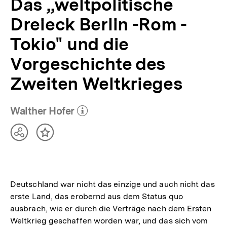
Das „weltpolitische
bpb.de
Dreieck Berlin -Rom -
Tokio" und die
Vorgeschichte des
Zweiten Weltkrieges
Walther Hofer
(Mehr zum Autor)
öffnen
Teilen
Inhalt
Optionen
merken
anzeigen
Deutschland war nicht das einzige und auch nicht das
erste Land, das erobernd aus dem Status quo
ausbrach, wie er durch die Verträge nach dem Ersten
Weltkrieg geschaffen worden war, und das sich vom