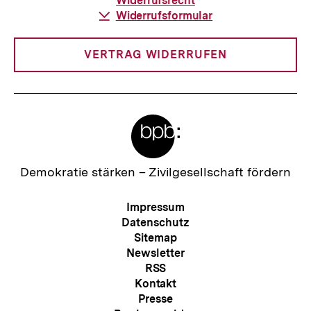
Widerrufsrecht
t
Download-
Widerrufsformular
Link:
:
VERTRAG WIDERRUFEN
Meta-
Links
Zur
Demokratie stärken –
Zivilgesellschaft fördern
Startseite
der
Meta-
Impressum
bpb
Navigation
Datenschutz
Sitemap
Newsletter
RSS
Kontakt
Zum
Presse
Seite