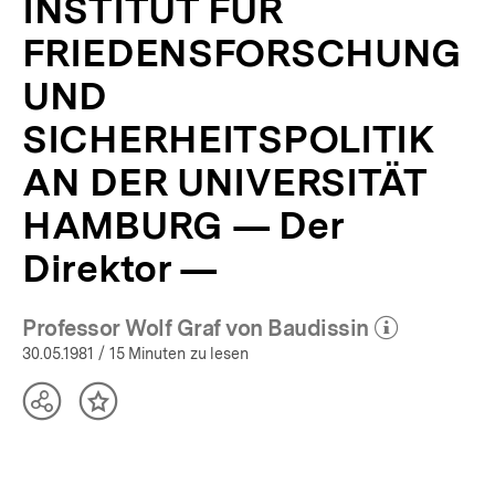
INSTITUT FÜR
FRIEDENSFORSCHUNG
UND
SICHERHEITSPOLITIK
AN DER UNIVERSITÄT
HAMBURG — Der
Direktor —
Professor Wolf Graf von Baudissin
(Mehr zum Autor)
öffnen
30.05.1981
/ 15 Minuten zu lesen
Teilen
Inhalt
Optionen
merken
anzeigen