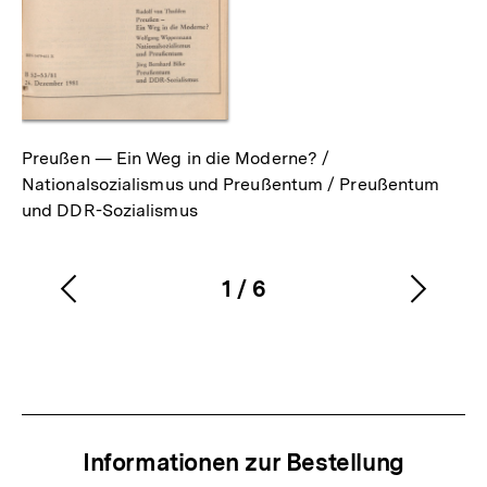
Preußen — Ein Weg in die Moderne? /
Nationalsozialismus und Preußentum / Preußentum
und DDR-Sozialismus
1
/
6
Vorherigen
Nächs
Karussellinhalt
von
Inhalt
Inhalt
anzeigen
anzei
Informationen zur Bestellung