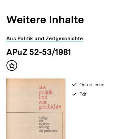
Weitere Inhalte
Inhaltskarousell
Inhaltskarussell
Aus Politik und Zeitgeschichte
für
überspringen
APuZ 52-53/1981
weitere
Inhalte
Inhalt
merken
verfügbar
Online lesen
zum
verfügbar
Pdf
als