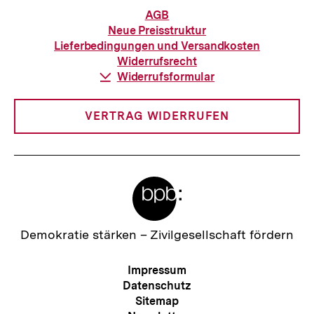
Informationen
AGB
zur
Neue Preisstruktur
Bestellung
Lieferbedingungen und Versandkosten
Widerrufsrecht
Download-
Widerrufsformular
Link:
VERTRAG WIDERRUFEN
Meta-
Links
Zur
Demokratie stärken –
Zivilgesellschaft fördern
Startseite
der
Meta-
Impressum
bpb
Navigation
Datenschutz
Sitemap