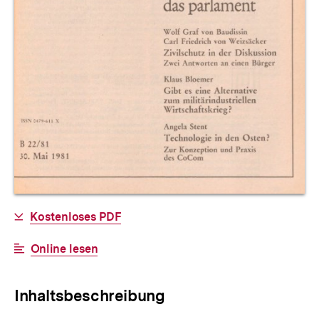
Allgemeine
Download-
Kostenloses PDF
Informationen
Link:
Interner
Online lesen
Link:
Inhaltsbeschreibung