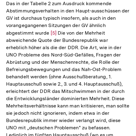
Das in der Tabelle 2 zum Ausdruck kommende
Abstimmungsverhalten in den Haupt-ausschüssen der
GV ist durchaus typisch insofern, als auch in den
vorangegangenen Sitzungen der GV ähnlich
abgestimmt wurde
Zur
[5]
Die von der Mehrheit
abweichende Quote der Bundesrepublik war
Auflösung
erheblich höher als die der DDR. Die Art, wie in der
der
UNO Probleme des Nord-Süd-Gefälles, Fragen der
Fußnote
Abrüstung und der Menschenrechte, die Rolle der
Befreiungsbewegungen und das Nah-Ost-Problem
behandelt werden (ohne Ausschußberatung, 1.
Hauptausschuß sowie 2., 3. und 4. Hauptausschuß),
erleichtert der DDR das Mitschwimmen in der durch
die Entwicklungsländer dominierten Mehrheit. Diese
Mehrheitsverhältnisse kann man kritisieren, man sollte
sie jedoch nicht ignorieren, indem etwa in der
Bundesrepublik immer wieder verlangt wird, diese
UNO mit „deutschen Problemen" zu befassen.
Lediglich im fünften Hauptausschuß (wo es um