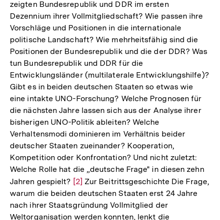
zeigten Bundesrepublik und DDR im ersten
Dezennium ihrer Vollmitgliedschaft? Wie passen ihre
Vorschläge und Positionen in die internationale
politische Landschaft? Wie mehrheitsfähig sind die
Positionen der Bundesrepublik und die der DDR? Was
tun Bundesrepublik und DDR für die
Entwicklungsländer (multilaterale Entwicklungshilfe)?
Gibt es in beiden deutschen Staaten so etwas wie
eine intakte UNO-Forschung? Welche Prognosen für
die nächsten Jahre lassen sich aus der Analyse ihrer
bisherigen UNO-Politik ableiten? Welche
Verhaltensmodi dominieren im Verhältnis beider
deutscher Staaten zueinander? Kooperation,
Kompetition oder Konfrontation? Und nicht zuletzt:
Welche Rolle hat die „deutsche Frage" in diesen zehn
Jahren gespielt?
Zur
[2]
Zur Beitrittsgeschichte Die Frage,
warum die beiden deutschen Staaten erst 24 Jahre
Auflösung
nach ihrer Staatsgründung Vollmitglied der
der
Weltorganisation werden konnten, lenkt die
Fußnote