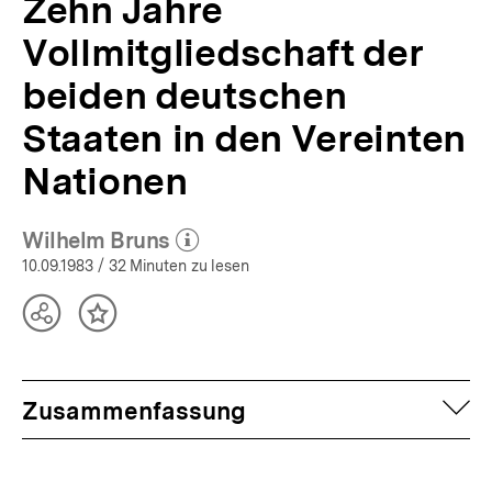
Zehn Jahre
Vollmitgliedschaft der
beiden deutschen
Staaten in den Vereinten
Nationen
Wilhelm Bruns
(Mehr zum Autor)
öffnen
10.09.1983
/ 32 Minuten zu lesen
Teilen
Inhalt
Optionen
merken
anzeigen
auf
Zusammenfassung