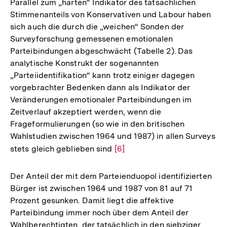
Parallel zum „harten“ Indikator des tatsächlichen
Stimmenanteils von Konservativen und Labour haben
sich auch die durch die „weichen“ Sonden der
Surveyforschung gemessenen emotionalen
Parteibindungen abgeschwächt (Tabelle 2). Das
analytische Konstrukt der sogenannten
„Parteiidentifikation“ kann trotz einiger dagegen
vorgebrachter Bedenken dann als Indikator der
Veränderungen emotionaler Parteibindungen im
Zeitverlauf akzeptiert werden, wenn die
Frageformulierungen (so wie in den britischen
Wahlstudien zwischen 1964 und 1987) in allen Surveys
stets gleich geblieben sind
Zur
[6]
Auflösung
der
Der Anteil der mit dem Parteienduopol identifizierten
Fußnote
Bürger ist zwischen 1964 und 1987 von 81 auf 71
Prozent gesunken. Damit liegt die affektive
Parteibindung immer noch über dem Anteil der
Wahlberechtigten, der tatsächlich in den siebziger