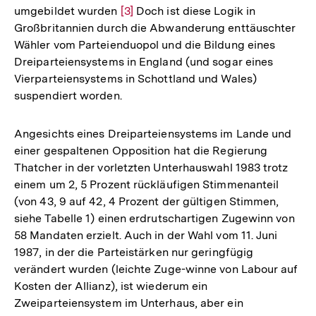
umgebildet wurden
Zur
[3]
Doch ist diese Logik in
Großbritannien durch die Abwanderung enttäuschter
Auflösung
Wähler vom Parteienduopol und die Bildung eines
der
Dreiparteiensystems in England (und sogar eines
Fußnote
Vierparteiensystems in Schottland und Wales)
suspendiert worden.
Angesichts eines Dreiparteiensystems im Lande und
einer gespaltenen Opposition hat die Regierung
Thatcher in der vorletzten Unterhauswahl 1983 trotz
einem um 2, 5 Prozent rückläufigen Stimmenanteil
(von 43, 9 auf 42, 4 Prozent der gültigen Stimmen,
siehe Tabelle 1) einen erdrutschartigen Zugewinn von
58 Mandaten erzielt. Auch in der Wahl vom 11. Juni
1987, in der die Parteistärken nur geringfügig
verändert wurden (leichte Zuge-winne von Labour auf
Kosten der Allianz), ist wiederum ein
Zweiparteiensystem im Unterhaus, aber ein