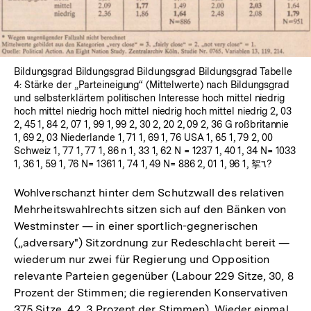
Bildungsgrad Bildungsgrad Bildungsgrad Bildungsgrad Tabelle
4: Stärke der „Parteineigung“ (Mittelwerte) nach Bildungsgrad
und selbsterklärtem politischen Interesse hoch mittel niedrig
hoch mittel niedrig hoch mittel niedrig hoch mittel niedrig 2, 03
2, 45 1, 84 2, 07 1, 99 1, 99 2, 30 2, 20 2, 09 2, 36 G roßbritannie
1, 69 2, 03 Niederlande 1, 71 1, 69 1, 76 USA 1, 65 1, 79 2, 00
Schweiz 1, 77 1, 77 1, 86 n 1, 33 1, 62 N = 1237 1, 40 1, 34 N= 1033
1, 36 1, 59 1, 76 N= 1361 1, 74 1, 49 N= 886 2, 01 1, 96 1, 挐٦?
Wohlverschanzt hinter dem Schutzwall des relativen
Mehrheitswahlrechts sitzen sich auf den Bänken von
Westminster — in einer sportlich-gegnerischen
(„adversary") Sitzordnung zur Redeschlacht bereit —
wiederum nur zwei für Regierung und Opposition
relevante Parteien gegenüber (Labour 229 Sitze, 30, 8
Prozent der Stimmen; die regierenden Konservativen
375 Sitze, 42, 3 Prozent der Stimmen). Wieder einmal