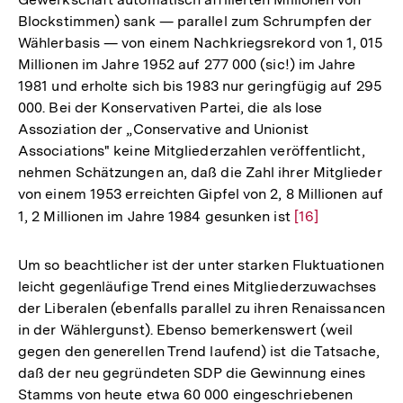
Blockstimmen) sank — parallel zum Schrumpfen der
Wählerbasis — von einem Nachkriegsrekord von 1, 015
Millionen im Jahre 1952 auf 277 000 (sic!) im Jahre
1981 und erholte sich bis 1983 nur geringfügig auf 295
000. Bei der Konservativen Partei, die als lose
Assoziation der „Conservative and Unionist
Associations" keine Mitgliederzahlen veröffentlicht,
nehmen Schätzungen an, daß die Zahl ihrer Mitglieder
von einem 1953 erreichten Gipfel von 2, 8 Millionen auf
1, 2 Millionen im Jahre 1984 gesunken ist
Zur
[16]
Auflösung
der
Um so beachtlicher ist der unter starken Fluktuationen
Fußnote
leicht gegenläufige Trend eines Mitgliederzuwachses
der Liberalen (ebenfalls parallel zu ihren Renaissancen
in der Wählergunst). Ebenso bemerkenswert (weil
gegen den generellen Trend laufend) ist die Tatsache,
daß der neu gegründeten SDP die Gewinnung eines
Stamms von heute etwa 60 000 eingeschriebenen