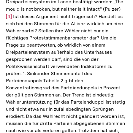
Dreiparteiensystem im Lande bestätigt worden: „The
mould is not broken, but neither is it intact“ (Pulzer)
Zur
[4]
Ist dieses Argument nicht trügerisch? Handelt es
Aufl
sich bei den Stimmen für die Allianz wirklich um eine
der
Wählerpartei? Stellen ihre Wähler nicht nur ein
Fußn
flüchtiges Proteststimmenbarometer dar? Um die
Frage zu beantworten, ob wirklich von einem
Dreiparteiensystem außerhalb des Unterhauses
gesprochen werden darf, sind die von der
Politikwissenschaft verwendeten Indikatoren zu
prüfen. 1. Sinkender Stimmenanteil des
Parteienduopols Tabelle 2 gibt den
Konzentrationsgrad des Parteienduopols in Prozent
der gültigen Stimmen an. Der Trend ist eindeutig:
Wählerunterstützung für das Parteienduopol ist stetig
und nicht etwa nur in zufallsbedingten Sprüngen
erodiert. Da das Wahlrecht nicht geändert worden ist,
müssen die für dritte Parteien abgegebenen Stimmen
nach wie vor als verloren gelten. Trotzdem hat sich,