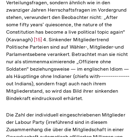
Verteilungsfragen, sondern ähnlich wie in den
der
zwanziger Jahren Herrschaftsfragen im Vordergrund
Fußno
stehen, verwundert den Beobachter nicht: „After
some fifty years’ quiescence, the nature of the
Constitution has become a live political topic again“
(Kavanagh)
Zur
[15]
4. Sinkender Mitgliedertrend
Politische Parteien sind auf Wähler-, Mitglieder-und
Auflösung
Parlamentsebene verankert. Betrachtet man sie nicht
der
nur als stimmenmaximierende „Offiziere ohne
Fußnote
Soldaten“ beziehungsweise — im englischen Idiom —
als Häuptlinge ohne Indianer (chiefs with----------------
out Indians), sondern fragt auch nach ihrem
Mitgliederstand, so wird das Bild ihrer sinkenden
Bindekraft eindrucksvoll erhärtet.
Die Zahl der individuell eingeschriebenen Mitglieder
der Labour Party (irreführend sind in diesem
Zusammenhang die über die Mitgliedschaft in einer
Gewerkschaft automatisch affilierten Millionen von