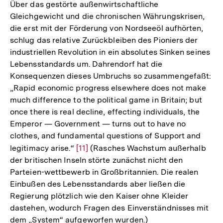
Über das gestörte außenwirtschaftliche
Auflösu
Gleichgewicht und die chronischen Währungskrisen,
der
die erst mit der Förderung von Nordseeöl aufhörten,
Fußnote
schlug das relative Zurückbleiben des Pioniers der
industriellen Revolution in ein absolutes Sinken seines
Lebensstandards um. Dahrendorf hat die
Konsequenzen dieses Umbruchs so zusammengefaßt:
„Rapid economic progress elsewhere does not make
much difference to the political game in Britain; but
once there is real decline, effecting individuals, the
Emperor — Government — turns out to have no
clothes, and fundamental questions of Support and
legitimacy arise.“
Zur
[11]
(Rasches Wachstum außerhalb
der britischen Inseln störte zunächst nicht den
Auflösung
Parteien-wettbewerb in Großbritannien. Die realen
der
Einbußen des Lebensstandards aber ließen die
Fußnote
Regierung plötzlich wie den Kaiser ohne Kleider
dastehen, wodurch Fragen des Einverständnisses mit
dem „System“ aufgeworfen wurden.)