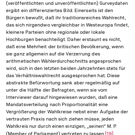
(veröffentlichten und unveröffentlichten) Surveydaten
ergibt ein differenziertes Bild. Einerseits ist den
Bürgern bewußt, daß ihr traditionsreiches Wahlrecht,
das sich nirgendwo vergleichbar in Westeuropa findet,
kleinere Parteien ohne regionale oder lokale
Hochburgen benachteiligt. Daher erstaunt es nicht,
daß eine Mehrheit der britischen Bevölkerung, wenn
sie ganz allgemein auf die Verzerrung des
arithmetischen Wählerdurchschnitts angesprochen
wird, sich in den letzten beiden Jahrzehnten stets für
das Verhältniswahlrecht ausgesprochen hat. Diese
abstrakte Befürwortung sank aber regelmäßig auf
unter die Hälfte der Befragten, wenn sie vom
Interviewer darauf hingewiesen wurden, daß eine
Mandatsverteilung nach Proportionalität eine
Vergrößerung der Wahlkreise nebst einer Aufgabe der
vertrauten Praxis nach sich ziehen müsse, jeden
Wahlkreis nur durch einen einzigen, „seinen“ M. P.
Zum
(Member of Parliament) vertreten zu lassen
Zur
[19]
Seite