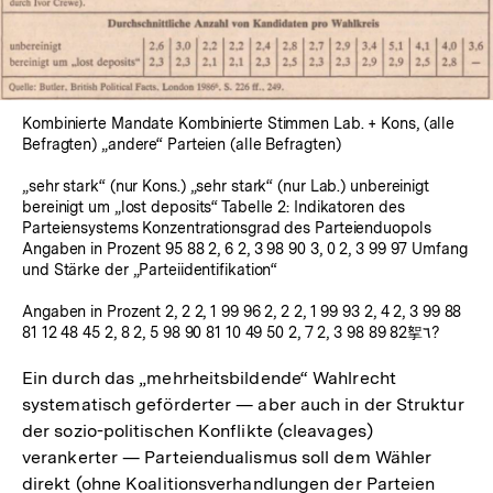
Kombinierte Mandate Kombinierte Stimmen Lab. + Kons, (alle
Befragten) „andere“ Parteien (alle Befragten)
„sehr stark“ (nur Kons.) „sehr stark“ (nur Lab.) unbereinigt
bereinigt um „lost deposits“ Tabelle 2: Indikatoren des
Parteiensystems Konzentrationsgrad des Parteienduopols
Angaben in Prozent 95 88 2, 6 2, 3 98 90 3, 0 2, 3 99 97 Umfang
und Stärke der „Parteiidentifikation“
Angaben in Prozent 2, 2 2, 1 99 96 2, 2 2, 1 99 93 2, 4 2, 3 99 88
81 12 48 45 2, 8 2, 5 98 90 81 10 49 50 2, 7 2, 3 98 89 82挐٦?
Ein durch das „mehrheitsbildende“ Wahlrecht
systematisch geförderter — aber auch in der Struktur
der sozio-politischen Konflikte (cleavages)
verankerter — Parteiendualismus soll dem Wähler
direkt (ohne Koalitionsverhandlungen der Parteien