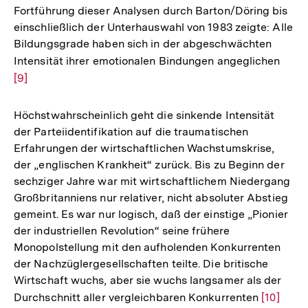
Fortführung dieser Analysen durch Barton/Döring bis
einschließlich der Unterhauswahl von 1983 zeigte: Alle
Bildungsgrade haben sich in der abgeschwächten
Intensität ihrer emotionalen Bindungen angeglichen
Zur
[9]
Aufl
der
Fußn
Höchstwahrscheinlich geht die sinkende Intensität
der Parteiidentifikation auf die traumatischen
Erfahrungen der wirtschaftlichen Wachstumskrise,
der „englischen Krankheit“ zurück. Bis zu Beginn der
sechziger Jahre war mit wirtschaftlichem Niedergang
Großbritanniens nur relativer, nicht absoluter Abstieg
gemeint. Es war nur logisch, daß der einstige „Pionier
der industriellen Revolution“ seine frühere
Monopolstellung mit den aufholenden Konkurrenten
der Nachzüglergesellschaften teilte. Die britische
Wirtschaft wuchs, aber sie wuchs langsamer als der
Durchschnitt aller vergleichbaren Konkurrenten
Zur
[10]