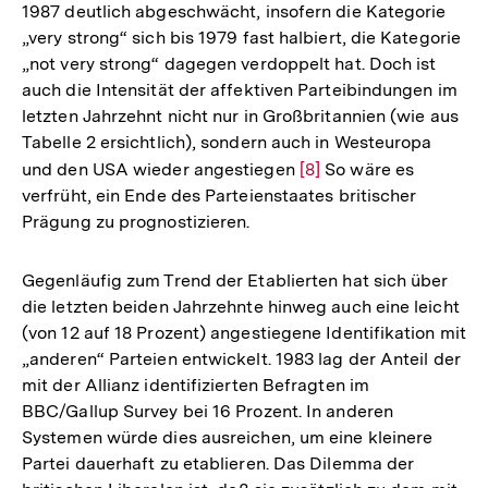
1987 deutlich abgeschwächt, insofern die Kategorie
„very strong“ sich bis 1979 fast halbiert, die Kategorie
„not very strong“ dagegen verdoppelt hat. Doch ist
auch die Intensität der affektiven Parteibindungen im
letzten Jahrzehnt nicht nur in Großbritannien (wie aus
Tabelle 2 ersichtlich), sondern auch in Westeuropa
und den USA wieder angestiegen
Zur
[8]
So wäre es
verfrüht, ein Ende des Parteienstaates britischer
Auflösung
Prägung zu prognostizieren.
der
Fußnote
Gegenläufig zum Trend der Etablierten hat sich über
die letzten beiden Jahrzehnte hinweg auch eine leicht
(von 12 auf 18 Prozent) angestiegene Identifikation mit
„anderen“ Parteien entwickelt. 1983 lag der Anteil der
mit der Allianz identifizierten Befragten im
BBC/Gallup Survey bei 16 Prozent. In anderen
Systemen würde dies ausreichen, um eine kleinere
Partei dauerhaft zu etablieren. Das Dilemma der