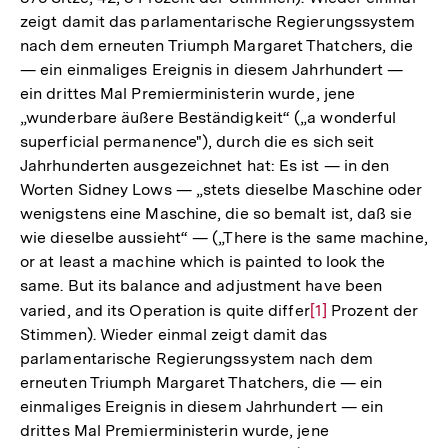
zeigt damit das parlamentarische Regierungssystem
nach dem erneuten Triumph Margaret Thatchers, die
— ein einmaliges Ereignis in diesem Jahrhundert —
ein drittes Mal Premierministerin wurde, jene
„wunderbare äußere Beständigkeit“ („a wonderful
superficial permanence"), durch die es sich seit
Jahrhunderten ausgezeichnet hat: Es ist — in den
Worten Sidney Lows — „stets dieselbe Maschine oder
wenigstens eine Maschine, die so bemalt ist, daß sie
wie dieselbe aussieht“ — („There is the same machine,
or at least a machine which is painted to look the
same. But its balance and adjustment have been
varied, and its Operation is quite differ
Zur
[1]
Prozent der
Stimmen). Wieder einmal zeigt damit das
Auflösung
parlamentarische Regierungssystem nach dem
der
erneuten Triumph Margaret Thatchers, die — ein
Fußnote
einmaliges Ereignis in diesem Jahrhundert — ein
drittes Mal Premierministerin wurde, jene