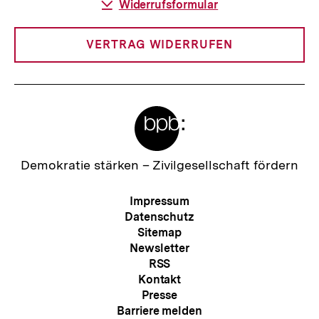
l
Download-
Widerrufsformular
Link:
t
:
VERTRAG WIDERRUFEN
Meta-
Links
Zur
Demokratie stärken –
Zivilgesellschaft fördern
Startseite
der
Meta-
Impressum
bpb
Navigation
Datenschutz
Sitemap
Newsletter
RSS
Kontakt
Presse
Barriere melden