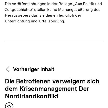
Die Veröffentlichungen in der Beilage „Aus Politik und
Zeitgeschichte“ stellen keine Meinungsäußerung des
Herausgebers dar; sie dienen lediglich der
Unterrichtung und Urteilsbildung.
Fussnoten
Weitere
Content-
Vorheriger Inhalt
Navigation
Inhalte
V
Die Betroffenen verweigern sich
o
dem Krisenmanagement Der
r
Nordirlandkonflikt
h