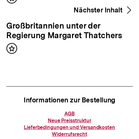
Inhalt
e
merken
Nächster Inhalt
r
i
N
Großbritannien unter der
g
ä
Regierung Margaret Thatchers
e
c
r
Inhalt
h
merken
I
s
n
t
h
e
a
r
l
Informationen zur Bestellung
I
t
n
Informationen
AGB
:
zur
h
Neue Preisstruktur
Bestellung
Lieferbedingungen und Versandkosten
a
Widerrufsrecht