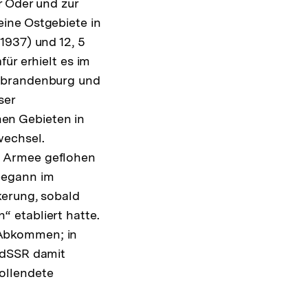
r Oder und zur
ine Ostgebiete in
1937) und 12, 5
ür erhielt es im
stbrandenburg und
ser
en Gebieten in
wechsel.
n Armee geflohen
begann im
kerung, sobald
 etabliert hatte.
 Abkommen; in
UdSSR damit
ollendete