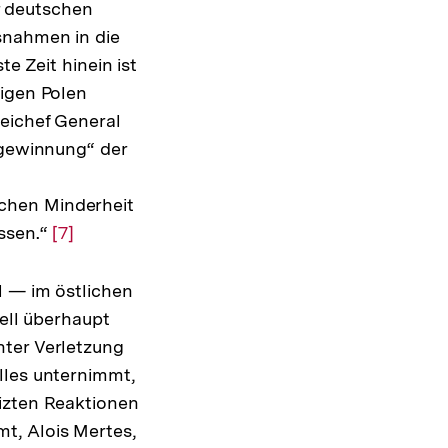
r deutschen
snahmen in die
te Zeit hinein ist
tigen Polen
teichef General
rgewinnung“ der
chen Minderheit
ossen.“
Zur
[7]
Auflösung
der
l — im östlichen
Fußnote
mell überhaupt
nter Verletzung
lles unternimmt,
izten Reaktionen
t, Alois Mertes,