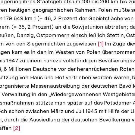
agerung ihres Staatsgebiets um 100 bis 200 km bis zu
hren heutigen geographischen Rahmen. Polen mußte se
179 649 km 1 (= 46, 2 Prozent der Gebietsfläche von 
ern (= 35, 2 Prozent) an die Sowjetunion abtreten; daf
ußen, Danzig, Ostpommern einschließlich Stettin, O
ien von den Siegermächten zugewiesen
Zur
[1]
Im Zuge die
gen kam es in den im Westen von Polen übernommen
Auflösung
bis 1947 zu einem nahezu vollständigen Bevölkerungs
der
 6 Millionen Deutsche vor der heranrückenden Rote
Fußnote
setzung von Haus und Hof vertrieben worden waren, 
e organisierte Massenaustreibung der deutschen Bevöl
e Verwaltung in den „Wiedergewonnenen Westgebieten“
gsmaßnahmen stützte man später auf das Potsdamer
ch schon zwischen März und Juli 1945 mit Hilfe der 
 durch die Aussiedlung der deutschen Bevölkerung v
affen
Zur
[2]