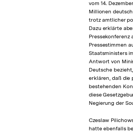
vom 14. Dezember 
Millionen deutsch
trotz amtlicher p
Dazu erklärte abe
Pressekonferenz 
Pressestimmen au
Staatsministers i
Antwort von Minis
Deutsche bezieht,
erklären, daß die
bestehenden Konze
diese Gesetzgebun
Negierung der Sou
Czeslaw Pilichows
hatte ebenfalls b