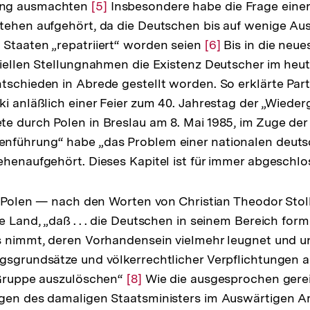
ung ausmachten
Zur
[5]
Insbesondere habe die Frage eine
tehen aufgehört, da die Deutschen bis auf wenige Au
Auflösung
Staaten „repatriiert“ worden seien
der
Zur
[6]
Bis in die neues
ziellen Stellungnahmen die Existenz Deutscher im heu
Fußnote
Auflösung
tschieden in Abrede gestellt worden. So erklärte Par
der
ki anläßlich einer Feier zum 40. Jahrestag der „Wiede
Fußnote
e durch Polen in Breslau am 8. Mai 1985, im Zuge der
nführung“ habe „das Problem einer nationalen deuts
ehenaufgehört. Dieses Kapitel ist für immer abgeschl
st Polen — nach den Worten von Christian Theodor Stol
e Land, „daß . . . die Deutschen in seinem Bereich for
s nimmt, deren Vorhandensein vielmehr leugnet und u
gsgrundsätze und völkerrechtlicher Verpflichtungen a
 Gruppe auszulöschen“
Zur
[8]
Wie die ausgesprochen gere
gen des damaligen Staatsministers im Auswärtigen Am
Auflösung