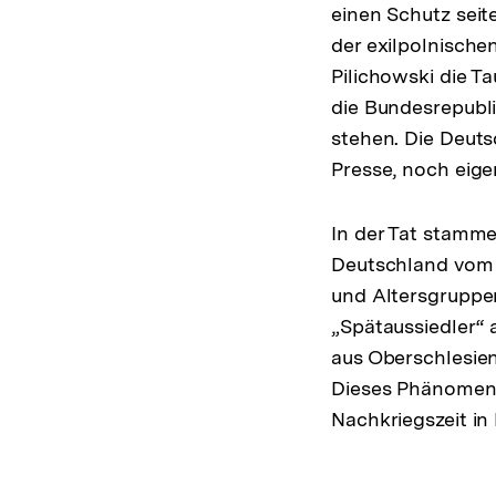
einen Schutz seit
der exilpolnischen
Pilichowski die T
die Bundesrepubli
stehen. Die Deuts
Presse, noch eig
In der Tat stamme
Deutschland vom 
und Altersgruppen
„Spätaussiedler“ 
aus Oberschlesi
Dieses Phänomen 
Nachkriegszeit in