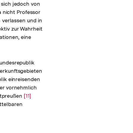
 sich jedoch von
a nicht Professor
 verlassen und in
ktiv zur Wahrheit
ationen, eine
Bundesrepublik
Herkunftsgebieten
lik einreisenden
der vornehmlich
stpreußen
Zur
[11]
ttelbaren
Auflösung
der
Fußnote