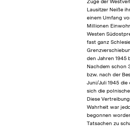
Zuge der Westverl
Lausitzer Neiße i
einem Umfang von 
Millionen Einwohn
Westen Südostpre
fast ganz Schles
Grenzverschiebun
den Jahren 1945 
Nachdem schon 3,
bzw. nach der Be
Juni/Juli 1945 di
sich die polnisch
Diese Vertreibun
Wahrheit war jedo
begonnen worden,
Tatsachen zu sch