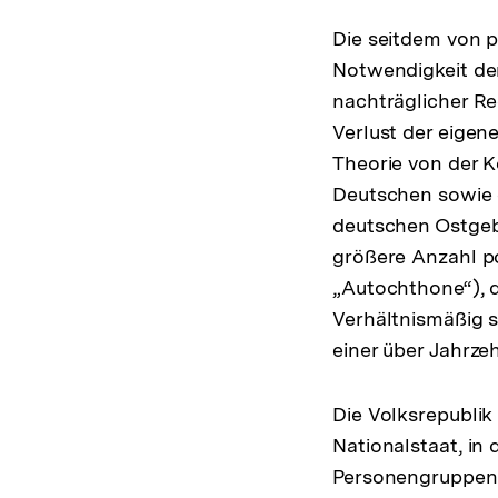
Die seitdem von 
Notwendigkeit de
nachträglicher Re
Verlust der eigen
Theorie von der K
Deutschen sowie d
deutschen Ostgeb
größere Anzahl p
„Autochthone“), d
Verhältnismäßig s
einer über Jahrz
Die Volksrepublik
Nationalstaat, in
Personengruppen r