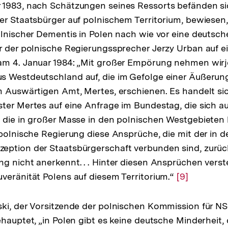
1983, nach Schätzungen seines Ressorts befänden sich
der
er Staatsbürger auf polnischem Territorium, bewiesen,
Fußnote
olnischer Dementis in Polen nach wie vor eine deutsch
r der polnische Regierungssprecher Jerzy Urban auf e
am 4. Januar 1984: „Mit großer Empörung nehmen wir
s Westdeutschland auf, die im Gefolge einer Äußerun
m Auswärtigen Amt, Mertes, erschienen. Es handelt sic
ter Mertes auf eine Anfrage im Bundestag, die sich a
 die in großer Masse in den polnischen Westgebieten
 polnische Regierung diese Ansprüche, die mit der in 
ption der Staatsbürgerschaft verbunden sind, zurück
g nicht anerkennt. . . Hinter diesen Ansprüchen verst
veränität Polens auf diesem Territorium.“
Zur
[9]
Auflösung
der
ki, der Vorsitzende der polnischen Kommission für N
Fußnote
ehauptet, „in Polen gibt es keine deutsche Minderheit,