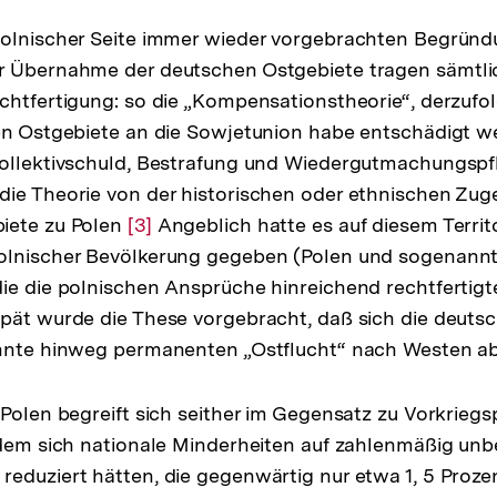
Auflösung
der
polnischer Seite immer wieder vorgebrachten Begründu
Fußnote
r Übernahme der deutschen Ostgebiete tragen sämtli
chtfertigung: so die „Kompensationstheorie“, derzufo
en Ostgebiete an die Sowjetunion habe entschädigt w
ollektivschuld, Bestrafung und Wiedergutmachungspfl
ie Theorie von der historischen oder ethnischen Zuge
iete zu Polen
Zur
[3]
Angeblich hatte es auf diesem Territ
olnischer Bevölkerung gegeben (Polen und sogenann
Auflösung
ie die polnischen Ansprüche hinreichend rechtfertigt
der
pät wurde die These vorgebracht, daß sich die deuts
Fußnote
ehnte hinweg permanenten „Ostflucht“ nach Westen a
 Polen begreift sich seither im Gegensatz zu Vorkriegsp
 dem sich nationale Minderheiten auf zahlenmäßig un
eduziert hätten, die gegenwärtig nur etwa 1, 5 Proze