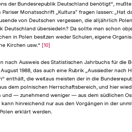
ens der Bundesrepublik Deutschland benötigt“, mußte
 Pariser Monatsschrift „Kultura" fragen lassen: „Hat d
ausende von Deutschen vergessen, die alljährlich Polen
k Deutschland übersiedeln? Da sollte man schon obje
chen in Polen besitzen weder Schulen, eigene Organis
ene Kirchen usw.“
Zur
[10]
Auflösung
der
n nach Ausweis des Statistischen Jahrbuchs für die 
Fußnote
August 1988, das auch eine Rubrik „Aussiedler nach 
“ enthält, die weitaus meisten der in die Bundesrepub
aus dem polnischen Herrschaftsbereich, und hier wie
en und — zunehmend weniger — aus dem südlichen O
kann hinreichend nur aus den Vorgängen in der unmi
 Polen erklärt werden.