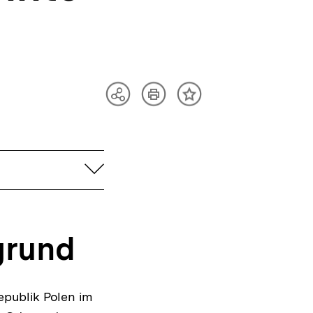
Artikel
Teilen
Inhalt
drucken
Optionen
merken
anzeigen
aufklappen
rgrund
publik Polen im