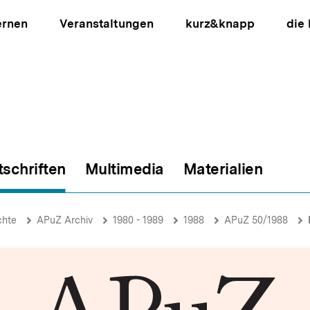
ernen
Veranstaltungen
kurz&knapp
die
tschriften
Multimedia
Materialien
ion
chte
APuZ Archiv
1980 - 1989
1988
APuZ 50/1988