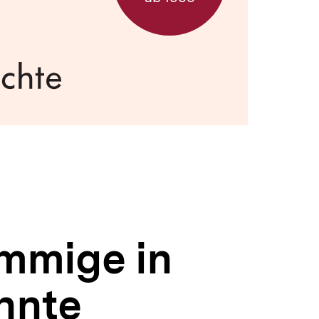
mmige in
nnte