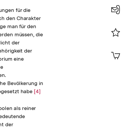
ngen für die
ch den Charakter
Konta
lge man für den
0
erden müssen, die
Merklist
icht der
ansehen
0
hörigkeit der
Artik
im
orium eine
Shop-
te
Warenko
en.
ansehen
che Bevölkerung in
bgesetzt habe
Zur
[4]
Auflösung
der
olen als reiner
Fußnote
bedeutende
nt der