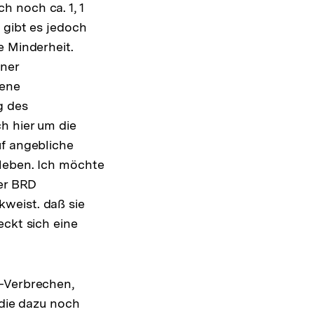
 noch ca. 1, 1
 gibt es jedoch
e Minderheit.
iner
jene
g des
h hier um die
uf angebliche
 leben. Ich möchte
der BRD
weist. daß sie
eckt sich eine
S-Verbrechen,
 die dazu noch