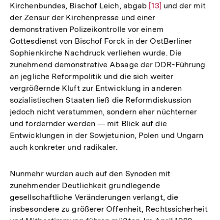
Kirchenbundes, Bischof Leich, abgab
Zur
[13]
und der mit
der Zensur der Kirchenpresse und einer
Auflösung
demonstrativen Polizeikontrolle vor einem
der
Gottesdienst von Bischof Forck in der OstBerliner
Fußnote
Sophienkirche Nachdruck verliehen wurde. Die
zunehmend demonstrative Absage der DDR-Führung
an jegliche Reformpolitik und die sich weiter
vergrößernde Kluft zur Entwicklung in anderen
sozialistischen Staaten ließ die Reformdiskussion
jedoch nicht verstummen, sondern eher nüchterner
und fordernder werden — mit Blick auf die
Entwicklungen in der Sowjetunion, Polen und Ungarn
auch konkreter und radikaler.
Nunmehr wurden auch auf den Synoden mit
zunehmender Deutlichkeit grundlegende
gesellschaftliche Veränderungen verlangt, die
insbesondere zu größerer Offenheit, Rechtssicherheit