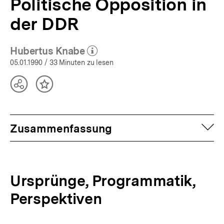
Politische Opposition in
der DDR
Hubertus Knabe
(Mehr zum Autor)
öffnen
05.01.1990
/ 33 Minuten zu lesen
Teilen
Inhalt
Optionen
merken
anzeigen
auf
Zusammenfassung
Ursprünge, Programmatik,
Perspektiven