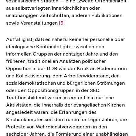
sozialistischen Staaten — eine „zweite Öffentlichkeit“
der
aus selbstverlegten innerkirchlichen oder
Fußnote
unabhängigen Zeitschriften, anderen Publikationen
sowie Veranstaltungen
Zur
[5]
Auflösung
der
Auffällig ist, daß es nahezu keinerlei personelle oder
Fußnote
ideologische Kontinuität gibt zwischen den
informellen Gruppen der achtziger Jahre und den
früheren, traditionellen Ansätzen politischer
Opposition in der DDR wie der Kritik an Bodenreform
und Kollektivierung, dem Arbeiterwiderstand, den
sozialdemokratischen und bürgerlichen Strömungen
oder den Oppositionsgruppen in der SED.
Traditionsbildend wirken in erster Linie nur jene
Aktivitäten, die innerhalb der evangelischen Kirchen
angesiedelt waren: die Erfahrungen des
Kirchenkampfes seit den frühen fünfziger Jahren, die
Proteste von Wehrdienstverweigerern in den
sechziger Jahren, die Formierung einer unabhängigen