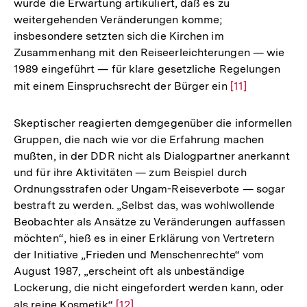
wurde die Erwartung artikuliert, daß es zu
weitergehenden Veränderungen komme;
insbesondere setzten sich die Kirchen im
Zusammenhang mit den Reiseerleichterungen — wie
1989 eingeführt — für klare gesetzliche Regelungen
mit einem Einspruchsrecht der Bürger ein
Zur
[11]
Auflösung
der
Skeptischer reagierten demgegenüber die informellen
Fußnote
Gruppen, die nach wie vor die Erfahrung machen
mußten, in der DDR nicht als Dialogpartner anerkannt
und für ihre Aktivitäten — zum Beispiel durch
Ordnungsstrafen oder Ungam-Reiseverbote — sogar
bestraft zu werden. „Selbst das, was wohlwollende
Beobachter als Ansätze zu Veränderungen auffassen
möchten“, hieß es in einer Erklärung von Vertretern
der Initiative „Frieden und Menschenrechte“ vom
August 1987, „erscheint oft als unbeständige
Lockerung, die nicht eingefordert werden kann, oder
als reine Kosmetik“
Zur
[12]