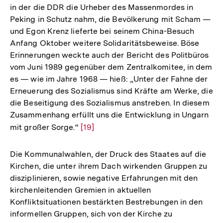
in der die DDR die Urheber des Massenmordes in
Peking in Schutz nahm, die Bevölkerung mit Scham —
und Egon Krenz lieferte bei seinem China-Besuch
Anfang Oktober weitere Solidaritätsbeweise. Böse
Erinnerungen weckte auch der Bericht des Politbüros
vom Juni 1989 gegenüber dem Zentralkomitee, in dem
es — wie im Jahre 1968 — hieß: „Unter der Fahne der
Erneuerung des Sozialismus sind Kräfte am Werke, die
die Beseitigung des Sozialismus anstreben. In diesem
Zusammenhang erfüllt uns die Entwicklung in Ungarn
mit großer Sorge.“
Zur
[19]
Auflösung
der
Die Kommunalwahlen, der Druck des Staates auf die
Fußnote
Kirchen, die unter ihrem Dach wirkenden Gruppen zu
disziplinieren, sowie negative Erfahrungen mit den
kirchenleitenden Gremien in aktuellen
Konfliktsituationen bestärkten Bestrebungen in den
informellen Gruppen, sich von der Kirche zu