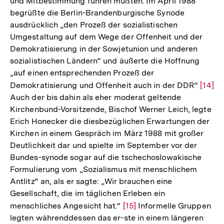
und Mitbestimmung führen müßten. Im April 1988
begrüßte die Berlin-Brandenburgische Synode
ausdrücklich „den Prozeß der sozialistischen
Umgestaltung auf dem Wege der Offenheit und der
Demokratisierung in der Sowjetunion und anderen
sozialistischen Ländern“ und äußerte die Hoffnung
„auf einen entsprechenden Prozeß der
Demokratisierung und Offenheit auch in der DDR“
Zur
[14]
Auch der bis dahin als eher moderat geltende
Auflö
Kirchenbund-Vorsitzende, Bischof Werner Leich, legte
der
Erich Honecker die diesbezüglichen Erwartungen der
Fußno
Kirchen in einem Gespräch im März 1988 mit großer
Deutlichkeit dar und spielte im September vor der
Bundes-synode sogar auf die tschechoslowakische
Formulierung vom „Sozialismus mit menschlichem
Antlitz“ an, als er sagte: „Wir brauchen eine
Gesellschaft, die im täglichen Erleben ein
menschliches Angesicht hat.“
Zur
[15]
Informelle Gruppen
legten währenddessen das er-ste in einem längeren
Auflösung