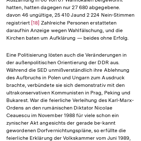
hatten, hatten dagegen nur 27 680 abgegebene.
davon 46 ungültige, 25 410 Jaund 2 224 Nein-Stimmen
registriert
Zur
[18]
Zahlreiche Personen erstatteten
daraufhin Anzeige wegen Wahlfälschung, und die
Auflösung
Kirchen baten um Aufklärung — beides ohne Erfolg.
der
Fußnote
Eine Politisierung lösten auch die Veränderungen in
der außenpolitischen Orientierung der DDR aus.
Während die SED unmißverständlich ihre Ablehnung
des Aufbruchs in Polen und Ungarn zum Ausdruck
brachte, verbündete sie sich demonstrativ mit den
ultrakonservativen Kommunisten in Prag, Peking und
Bukarest. War die feierliche Verleihung des Karl-Marx-
Ordens an den rumänischen Diktator Nicolae
Ceauescu im November 1988 für viele schon ein
zynischer Akt angesichts der gerade be-kannt
gewordenen Dorfvernichtungspläne, so erfüllte die
feierliche Erklärung der Volkskammer vom Juni 1989,