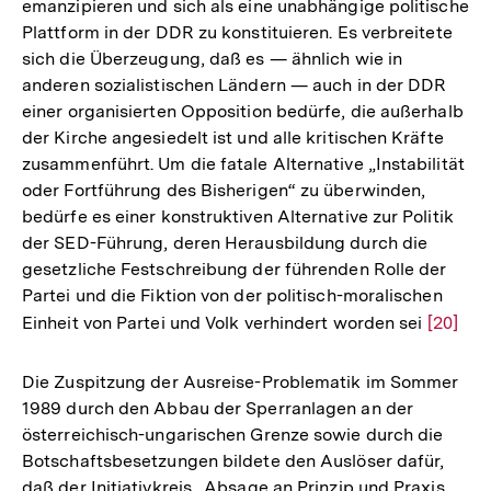
emanzipieren und sich als eine unabhängige politische
Plattform in der DDR zu konstituieren. Es verbreitete
sich die Überzeugung, daß es — ähnlich wie in
anderen sozialistischen Ländern — auch in der DDR
einer organisierten Opposition bedürfe, die außerhalb
der Kirche angesiedelt ist und alle kritischen Kräfte
zusammenführt. Um die fatale Alternative „Instabilität
oder Fortführung des Bisherigen“ zu überwinden,
bedürfe es einer konstruktiven Alternative zur Politik
der SED-Führung, deren Herausbildung durch die
gesetzliche Festschreibung der führenden Rolle der
Partei und die Fiktion von der politisch-moralischen
Einheit von Partei und Volk verhindert worden sei
Zur
[20]
Auflös
der
Die Zuspitzung der Ausreise-Problematik im Sommer
Fußnot
1989 durch den Abbau der Sperranlagen an der
österreichisch-ungarischen Grenze sowie durch die
Botschaftsbesetzungen bildete den Auslöser dafür,
Zum
daß der Initiativkreis „Absage an Prinzip und Praxis
Seite