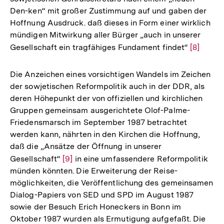
Den-ken“ mit großer Zustimmung auf und gaben der
Hoffnung Ausdruck. daß dieses in Form einer wirklich
mündigen Mitwirkung aller Bürger „auch in unserer
Gesellschaft ein tragfähiges Fundament findet“
Zur
[8]
Auflösu
der
Die Anzeichen eines vorsichtigen Wandels im Zeichen
Fußnote
der sowjetischen Reformpolitik auch in der DDR, als
deren Höhepunkt der von offiziellen und kirchlichen
Gruppen gemeinsam ausgerichtete Olof-Palme-
Friedensmarsch im September 1987 betrachtet
werden kann, nährten in den Kirchen die Hoffnung,
daß die „Ansätze der Öffnung in unserer
Gesellschaft“
Zur
[9]
in eine umfassendere Reformpolitik
münden könnten. Die Erweiterung der Reise-
Auflösung
möglichkeiten, die Veröffentlichung des gemeinsamen
der
Dialog-Papiers von SED und SPD im August 1987
Fußnote
sowie der Besuch Erich Honeckers in Bonn im
Oktober 1987 wurden als Ermutigung aufgefaßt. Die