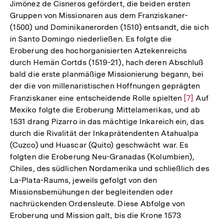
Jimönez de Cisneros gefördert, die beiden ersten
Gruppen von Missionaren aus dem Franziskaner-
(1500) und Dominikanerorden (1510) entsandt, die sich
in Santo Domingo niederließen. Es folgte die
Eroberung des hochorganisierten Aztekenreichs
durch Hemän Cortds (1519-21), hach deren Abschluß
bald die erste planmäßige Missionierung begann, bei
der die von millenaristischen Hoffnungen geprägten
Franziskaner eine entscheidende Rolle spielten
Zur
[7]
Auf
Mexiko folgte die Eroberung Mittelamerikas, und ab
Auflösun
1531 drang Pizarro in das mächtige Inkareich ein, das
der
durch die Rivalität der Inkaprätendenten Atahualpa
Fußnote
(Cuzco) und Huascar (Quito) geschwächt war. Es
folgten die Eroberung Neu-Granadas (Kolumbien),
Chiles, des südlichen Nordamerika und schließlich des
La-Plata-Raums, jeweils gefolgt von den
Missionsbemühungen der begleitenden oder
nachrückenden Ordensleute. Diese Abfolge von
Eroberung und Mission galt, bis die Krone 1573