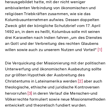
herausgebildet hatte, mit der nicht weniger
ambivalenten Verbindung von ökonomischen und
religiösen Triebkräften zusammen, wie sie das
Kolumbusunternehmen aufwies. Dessen doppelten
Zweck gibt der königliche Schutzbrief vom 17. April
1492 an, in dem es heißt, Kolumbus solle mit seinen
drei Karavellen nach Indien fahren „um des Dienstes
an Gott und der Verbreitung des rechten Glaubens
willen sowie auch zu unserem Nutzen und Vorteil“
Zur
[1]
Auflös
der
Die Verquickung der Missionierung mit der politischen
Fußnot
Unterwerfung und ökonomischen Ausbeutung sollte
zur größten Hypothek der Ausbreitung des
Christentums in Lateinamerika werden
Zur
[2]
aber auch
theologische, ethische und juridische Kontroversen
Auflösung
hervorrufen
Zur
[3]
in deren Verlauf die Menschen-und
der
Völkerrechte formuliert sowie neue Missionsmethoden
Auflösung
Fußnote
entwickelt und theoretisch fundiert wurden.
der