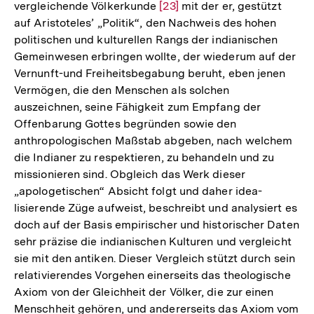
vergleichende Völkerkunde
Zur
[23]
mit der er, gestützt
auf Aristoteles’ „Politik“, den Nachweis des hohen
Auflösung
politischen und kulturellen Rangs der indianischen
der
Gemeinwesen erbringen wollte, der wiederum auf der
Fußnote
Vernunft-und Freiheitsbegabung beruht, eben jenen
Vermögen, die den Menschen als solchen
auszeichnen, seine Fähigkeit zum Empfang der
Offenbarung Gottes begründen sowie den
anthropologischen Maßstab abgeben, nach welchem
die Indianer zu respektieren, zu behandeln und zu
missionieren sind. Obgleich das Werk dieser
„apologetischen“ Absicht folgt und daher idea­
lisierende Züge aufweist, beschreibt und analysiert es
doch auf der Basis empirischer und historischer Daten
sehr präzise die indianischen Kulturen und vergleicht
sie mit den antiken. Dieser Vergleich stützt durch sein
relativierendes Vorgehen einerseits das theologische
Axiom von der Gleichheit der Völker, die zur einen
Menschheit gehören, und andererseits das Axiom vom