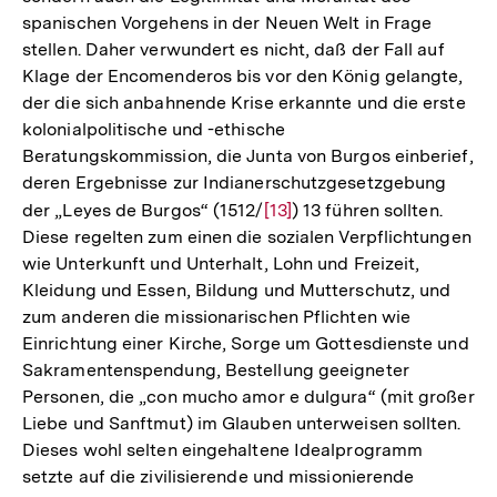
spanischen Vorgehens in der Neuen Welt in Frage
stellen. Daher verwundert es nicht, daß der Fall auf
Klage der Encomenderos bis vor den König gelangte,
der die sich anbahnende Krise erkannte und die erste
kolonialpolitische und -ethische
Beratungskommission, die Junta von Burgos einberief,
deren Ergebnisse zur Indianerschutzgesetzgebung
der „Leyes de Burgos“ (1512/
Zur
[13]
) 13 führen sollten.
Diese regelten zum einen die sozialen Verpflichtungen
Auflösung
wie Unterkunft und Unterhalt, Lohn und Freizeit,
der
Kleidung und Essen, Bildung und Mutterschutz, und
Fußnote
zum anderen die missionarischen Pflichten wie
Einrichtung einer Kirche, Sorge um Gottesdienste und
Sakramentenspendung, Bestellung geeigneter
Personen, die „con mucho amor e dulgura“ (mit großer
Liebe und Sanftmut) im Glauben unterweisen sollten.
Dieses wohl selten eingehaltene Idealprogramm
setzte auf die zivilisierende und missionierende