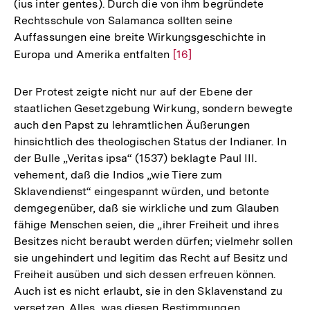
(ius inter gentes). Durch die von ihm begründete
Rechtsschule von Salamanca sollten seine
Auffassungen eine breite Wirkungsgeschichte in
Europa und Amerika entfalten
Zur
[16]
Auflösung
der
Der Protest zeigte nicht nur auf der Ebene der
Fußnote
staatlichen Gesetzgebung Wirkung, sondern bewegte
auch den Papst zu lehramtlichen Äußerungen
hinsichtlich des theologischen Status der Indianer. In
der Bulle „Veritas ipsa“ (1537) beklagte Paul III.
vehement, daß die Indios „wie Tiere zum
Sklavendienst“ eingespannt würden, und betonte
demgegenüber, daß sie wirkliche und zum Glauben
fähige Menschen seien, die „ihrer Freiheit und ihres
Besitzes nicht beraubt werden dürfen; vielmehr sollen
sie ungehindert und legitim das Recht auf Besitz und
Freiheit ausüben und sich dessen erfreuen können.
Auch ist es nicht erlaubt, sie in den Sklavenstand zu
versetzen. Alles, was diesen Bestimmungen