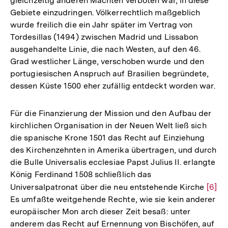
gleichzeitig anderen Mächten verboten war, in diese
Gebiete einzudringen. Völkerrechtlich maßgeblich
wurde freilich die ein Jahr später im Vertrag von
Tordesillas (1494) zwischen Madrid und Lissabon
ausgehandelte Linie, die nach Westen, auf den 46.
Grad westlicher Länge, verschoben wurde und den
portugiesischen Anspruch auf Brasilien begründete,
dessen Küste 1500 eher zufällig entdeckt worden war.
Für die Finanzierung der Mission und den Aufbau der
kirchlichen Organisation in der Neuen Welt ließ sich
die spanische Krone 1501 das Recht auf Einziehung
des Kirchenzehnten in Amerika übertragen, und durch
die Bulle Universalis ecclesiae Papst Julius II. erlangte
König Ferdinand 1508 schließlich das
Universalpatronat über die neu entstehende Kirche
Zur
[6]
Es umfaßte weitgehende Rechte, wie sie kein anderer
Aufl
europäischer Mon­ arch dieser Zeit besaß: unter
der
anderem das Recht auf Ernennung von Bischöfen, auf
Fußn