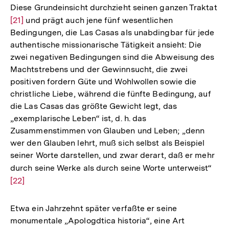
Diese Grundeinsicht durchzieht seinen ganzen Traktat
Zur
[21]
und prägt auch jene fünf wesentlichen
Bedingungen, die Las Casas als unabdingbar für jede
Auflösung
authentische missionarische Tätigkeit ansieht: Die
der
zwei negativen Bedingungen sind die Abweisung des
Fußnote
Machtstrebens und der Gewinnsucht, die zwei
positiven fordern Güte und Wohlwollen sowie die
christliche Liebe, während die fünfte Bedingung, auf
die Las Casas das größte Gewicht legt, das
„exemplarische Leben“ ist, d. h. das
Zusammenstimmen von Glauben und Leben; „denn
wer den Glauben lehrt, muß sich selbst als Beispiel
seiner Worte darstellen, und zwar derart, daß er mehr
durch seine Werke als durch seine Worte unterweist“
Zur
[22]
Auf
der
Fuß
Etwa ein Jahrzehnt später verfaßte er seine
monumentale „Apologdtica historia“, eine Art