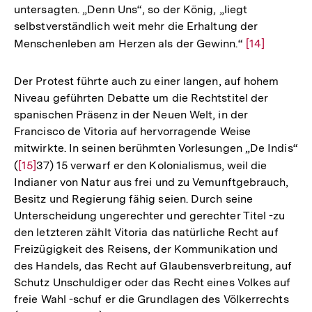
untersagten. „Denn Uns“, so der König, „liegt
selbstverständlich weit mehr die Erhaltung der
Menschenleben am Herzen als der Gewinn.“
Zur
[14]
Auflösung
der
Der Protest führte auch zu einer langen, auf hohem
Fußnote
Niveau geführten Debatte um die Rechtstitel der
spanischen Präsenz in der Neuen Welt, in der
Francisco de Vitoria auf hervorragende Weise
mitwirkte. In seinen berühmten Vorlesungen „De Indis“
(
Zur
[15]
37) 15 verwarf er den Kolonialismus, weil die
Indianer von Natur aus frei und zu Vemunftgebrauch,
Auflösung
Besitz und Regierung fähig seien. Durch seine
der
Unterscheidung ungerechter und gerechter Titel -zu
Fußnote
den letzteren zählt Vitoria das natürliche Recht auf
Freizügigkeit des Reisens, der Kommunikation und
des Handels, das Recht auf Glaubensverbreitung, auf
Schutz Unschuldiger oder das Recht eines Volkes auf
freie Wahl -schuf er die Grundlagen des Völkerrechts