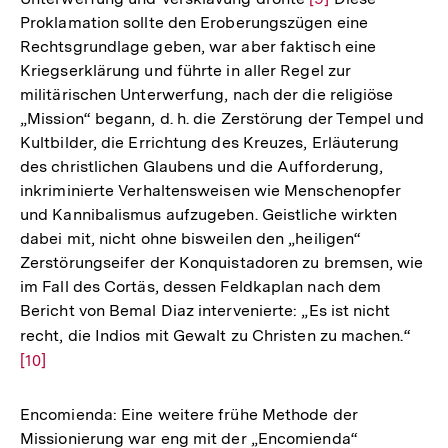
Proklamation sollte den Eroberungszügen eine
Auflösung
Rechtsgrundlage geben, war aber faktisch eine
der
Kriegserklärung und führte in aller Regel zur
Fußnote
militärischen Unterwerfung, nach der die religiöse
„Mission“ begann, d. h. die Zerstörung der Tempel und
Kultbilder, die Errichtung des Kreuzes, Erläuterung
des christlichen Glaubens und die Aufforderung,
inkriminierte Verhaltensweisen wie Menschenopfer
und Kannibalismus aufzugeben. Geistliche wirkten
dabei mit, nicht ohne bisweilen den „heiligen“
Zerstörungseifer der Konquistadoren zu bremsen, wie
im Fall des Cortäs, dessen Feldkaplan nach dem
Bericht von Bemal Diaz intervenierte: „Es ist nicht
recht, die Indios mit Gewalt zu Christen zu machen.“
Zur
[10]
Aufl
der
Fußn
Encomienda: Eine weitere frühe Methode der
Missionierung war eng mit der „Encomienda“