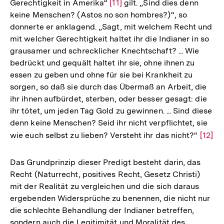
Gerechtigkeit in Amerika“
Zur
[11]
gilt. „Sind dies denn
keine Menschen? (Astos no son hombres?)“, so
Auflösung
donnerte er anklagend. „Sagt, mit welchem Recht und
der
mit welcher Gerechtigkeit haltet ihr die Indianer in so
Fußnote
grausamer und schrecklicher Knechtschaft? ... Wie
bedrückt und gequält haltet ihr sie, ohne ihnen zu
essen zu geben und ohne für sie bei Krankheit zu
sorgen, so daß sie durch das Übermaß an Arbeit, die
ihr ihnen aufbürdet, sterben, oder besser gesagt: die
ihr tötet, um jeden Tag Gold zu gewinnen. ... Sind diese
denn keine Menschen? Seid ihr nicht verpflichtet, sie
wie euch selbst zu lieben? Versteht ihr das nicht?“
Zur
[12]
Auflö
der
Das Grundprinzip dieser Predigt besteht darin, das
Fußno
Recht (Naturrecht, positives Recht, Gesetz Christi)
mit der Realität zu vergleichen und die sich daraus
ergebenden Widersprüche zu benennen, die nicht nur
die schlechte Behandlung der Indianer betreffen,
sondern auch die Legitimität und Moralität des