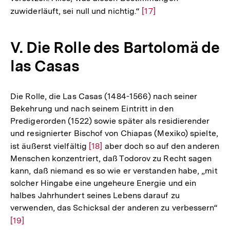
zuwiderläuft, sei null und nichtig.“
Zur
[17]
Auflösung
der
V. Die Rolle des Bartolomä de
Fußnote
las Casas
Die Rolle, die Las Casas (1484-1566) nach seiner
Bekehrung und nach seinem Eintritt in den
Predigerorden (1522) sowie später als residierender
und resignierter Bischof von Chiapas (Mexiko) spielte,
ist äußerst vielfältig
Zur
[18]
aber doch so auf den anderen
Menschen konzentriert, daß Todorov zu Recht sagen
Auflösung
kann, daß niemand es so wie er verstanden habe, „mit
der
solcher Hingabe eine ungeheure Energie und ein
Fußnote
halbes Jahrhundert seines Lebens darauf zu
verwenden, das Schicksal der anderen zu verbessern“
Zur
[19]