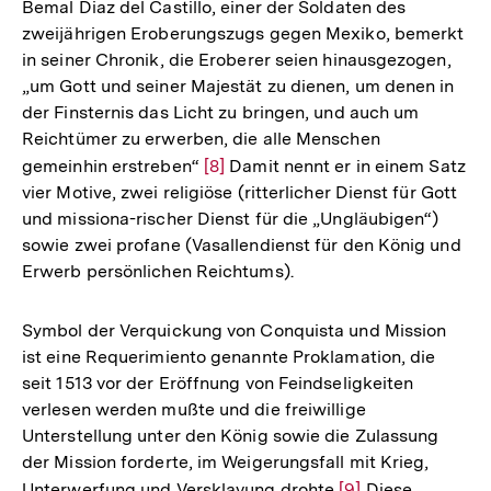
Bemal Diaz del Castillo, einer der Soldaten des
zweijährigen Eroberungszugs gegen Mexiko, bemerkt
in seiner Chronik, die Eroberer seien hinausgezogen,
„um Gott und seiner Majestät zu dienen, um denen in
der Finsternis das Licht zu bringen, und auch um
Reichtümer zu erwerben, die alle Menschen
gemeinhin erstreben“
Zur
[8]
Damit nennt er in einem Satz
vier Motive, zwei religiöse (ritterlicher Dienst für Gott
Auflösung
und missiona-rischer Dienst für die „Ungläubigen“)
der
sowie zwei profane (Vasallendienst für den König und
Fußnote
Erwerb persönlichen Reichtums).
Symbol der Verquickung von Conquista und Mission
ist eine Requerimiento genannte Proklamation, die
seit 1513 vor der Eröffnung von Feindseligkeiten
verlesen werden mußte und die freiwillige
Unterstellung unter den König sowie die Zulassung
der Mission forderte, im Weigerungsfall mit Krieg,
Unterwerfung und Versklavung drohte
Zur
[9]
Diese