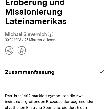
Eroberung und
Missionierung
Lateinamerikas
Michael Sievernich
(Mehr zum Autor)
öffnen
30.04.1993
/ 25 Minuten zu lesen
Teilen
Inhalt
Optionen
merken
anzeigen
auf
Zusammenfassung
Das Jahr 1492 markiert symbolisch die zwei
ineinander greifenden Prozesse der beginnenden
staatlichen Einigung Spaniens, die durch den