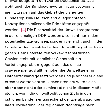
Umweltbudgets in den Ostteil Deutschlands. Das
sieht auch der Bundes-umweltminister so, wenn er
meint, „in den auf das Gebiet der bisherigen
Bundesrepublik Deutschland ausgerichteten
Konzeptionen müssen die Prioritäten angepaßt
werden“
Zur
[4]
Die Finanzmittel der Umweltprogramme
in der ehemaligen DDR werden also nicht nur in den
Auflösung
potentiellen Zuwächsen, sondern vielleicht auch in der
der
Substanz dem westdeutschen Umweltbudget verloren
Fußnote
gehen. Dem unterstellten volkswirtschaftlichen
Gewinn steht mit ziemlicher Sicherheit ein
Verteilungsproblem gegenüber, das um so
gravierender ausfällt, je höher die Umweltziele für
Ostdeutschland gesetzt werden und je schneller diese
erreicht werden sollen. Dieses Problem würde sich
aber dann nicht oder zumindest nicht in diesem Maße
stellen, wenn die umweltpolitischen Ziele in den
östlichen Ländern entsprechend der Zielabwägungen
ihrerBevölkerung -der regionalen Nachfrage nach