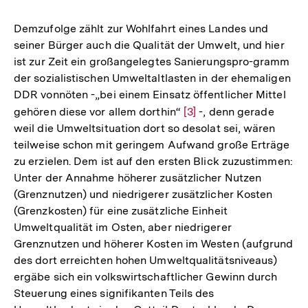
Demzufolge zählt zur Wohlfahrt eines Landes und
seiner Bürger auch die Qualität der Umwelt, und hier
ist zur Zeit ein großangelegtes Sanierungspro-gramm
der sozialistischen Umweltaltlasten in der ehemaligen
DDR vonnöten -„bei einem Einsatz öffentlicher Mittel
gehören diese vor allem dorthin“
Zur
[3]
-, denn gerade
weil die Umweltsituation dort so desolat sei, wären
Auflösung
teilweise schon mit geringem Aufwand große Erträge
der
zu erzielen. Dem ist auf den ersten Blick zuzustimmen:
Fußnote
Unter der Annahme höherer zusätzlicher Nutzen
(Grenznutzen) und niedrigerer zusätzlicher Kosten
(Grenzkosten) für eine zusätzliche Einheit
Umweltqualität im Osten, aber niedrigerer
Grenznutzen und höherer Kosten im Westen (aufgrund
des dort erreichten hohen Umweltqualitätsniveaus)
ergäbe sich ein volkswirtschaftlicher Gewinn durch
Steuerung eines signifikanten Teils des