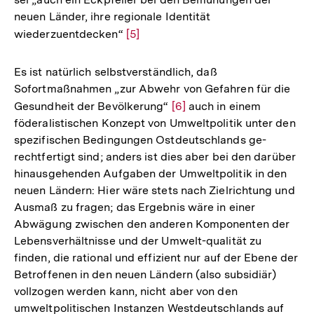
neuen Länder, ihre regionale Identität
wiederzuentdecken“
Zur
[5]
Auflösung
der
Es ist natürlich selbstverständlich, daß
Fußnote
Sofortmaßnahmen „zur Abwehr von Gefahren für die
Gesundheit der Bevölkerung“
Zur
[6]
auch in einem
föderalistischen Konzept von Umweltpolitik unter den
Auflösung
spezifischen Bedingungen Ostdeutschlands ge-
der
rechtfertigt sind; anders ist dies aber bei den darüber
Fußnote
hinausgehenden Aufgaben der Umweltpolitik in den
neuen Ländern: Hier wäre stets nach Zielrichtung und
Ausmaß zu fragen; das Ergebnis wäre in einer
Abwägung zwischen den anderen Komponenten der
Lebensverhältnisse und der Umwelt-qualität zu
finden, die rational und effizient nur auf der Ebene der
Betroffenen in den neuen Ländern (also subsidiär)
vollzogen werden kann, nicht aber von den
umweltpolitischen Instanzen Westdeutschlands auf