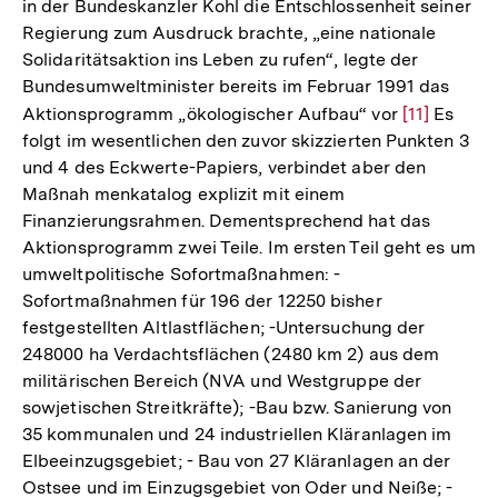
in der Bundeskanzler Kohl die Entschlossenheit seiner
Regierung zum Ausdruck brachte, „eine nationale
Solidaritätsaktion ins Leben zu rufen“, legte der
Bundesumweltminister bereits im Februar 1991 das
Aktionsprogramm „ökologischer Aufbau“ vor
Zur
[11]
Es
folgt im wesentlichen den zuvor skizzierten Punkten 3
Auflösung
und 4 des Eckwerte-Papiers, verbindet aber den
der
Maßnah­ menkatalog explizit mit einem
Fußnote
Finanzierungsrahmen. Dementsprechend hat das
Aktionsprogramm zwei Teile. Im ersten Teil geht es um
umweltpolitische Sofortmaßnahmen: -
Sofortmaßnahmen für 196 der 12250 bisher
festgestellten Altlastflächen; -Untersuchung der
248000 ha Verdachtsflächen (2480 km 2) aus dem
militärischen Bereich (NVA und Westgruppe der
sowjetischen Streitkräfte); -Bau bzw. Sanierung von
35 kommunalen und 24 industriellen Kläranlagen im
Elbeeinzugsgebiet; - Bau von 27 Kläranlagen an der
Ostsee und im Einzugsgebiet von Oder und Neiße; -