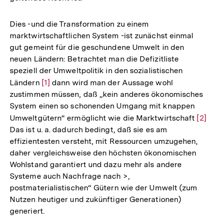
Dies -und die Transformation zu einem
marktwirtschaftlichen System -ist zunächst einmal
gut gemeint für die geschundene Umwelt in den
neuen Ländern: Betrachtet man die Defizitliste
speziell der Umweltpolitik in den sozialistischen
Ländern
Zur
[1]
dann wird man der Aussage wohl
zustimmen müssen, daß „kein anderes ökonomisches
Auflösung
System einen so schonenden Umgang mit knappen
der
Umweltgütern“ ermöglicht wie die Marktwirtschaft
Zur
[2]
Fußnote
Das ist u. a. dadurch bedingt, daß sie es am
Aufl
effizientesten versteht, mit Ressourcen umzugehen,
der
daher vergleichsweise den höchsten ökonomischen
Fußn
Wohlstand garantiert und dazu mehr als andere
Systeme auch Nachfrage nach >,
postmaterialistischen“ Gütern wie der Umwelt (zum
Nutzen heutiger und zukünftiger Generationen)
generiert.