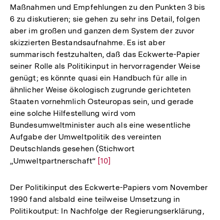
Maßnahmen und Empfehlungen zu den Punkten 3 bis
6 zu diskutieren; sie gehen zu sehr ins Detail, folgen
aber im großen und ganzen dem System der zuvor
skizzierten Bestandsaufnahme. Es ist aber
summarisch festzuhalten, daß das Eckwerte-Papier
seiner Rolle als Politikinput in hervorragender Weise
genügt; es könnte quasi ein Handbuch für alle in
ähnlicher Weise ökologisch zugrunde gerichteten
Staaten vornehmlich Osteuropas sein, und gerade
eine solche Hilfestellung wird vom
Bundesumweltminister auch als eine wesentliche
Aufgabe der Umweltpolitik des vereinten
Deutschlands gesehen (Stichwort
„Umweltpartnerschaft“
Zur
[10]
Auflösung
der
Der Politikinput des Eckwerte-Papiers vom November
Fußnote
1990 fand alsbald eine teilweise Umsetzung in
Politikoutput: In Nachfolge der Regierungserklärung,