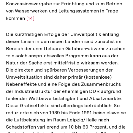
Konzessionsvergabe zur Errichtung und zum Betrieb
von Wasserwerken und Leitungssystemen in Frage
kommen
Zur
[14]
Auflösung
der
Die kurzfristigen Erfolge der Umweltpolitik entlang
Fußnote
dieser Linien in den neuen Ländern sind zunächst im
Bereich der unmittelbaren Gefahren-abwehr zu sehen
-ein solch anspruchsvolles Programm kann aus der
Natur der Sache erst mittelfristig wirksam werden.
Die direkten und spürbaren Verbesserungen der
Umweltsituation sind daher primär (kostenlose)
Nebeneffekte und eine Folge des Zusammenbruchs
der Industriestruktur der ehemaligen DDR aufgrund
fehlender Wettbewerbsfähigkeit und Absatzmärkte.
Diese Gratiseffekte sind allerdings beträchtlich: So
reduzierte sich von 1989 bis Ende 1991 beispielsweise
die Luftbelastung im Raum Leipzig/Halle nach
Zum
Schadstoffen variierend um 10 bis 60 Prozent, und die
Seite