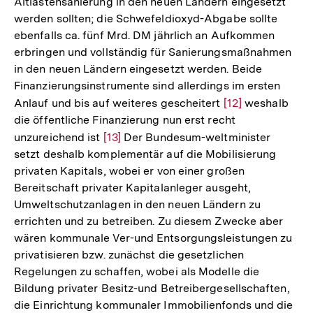
Altlastensanierung in den neuen Ländern eingesetzt
werden sollten; die Schwefeldioxyd-Abgabe sollte
ebenfalls ca. fünf Mrd. DM jährlich an Aufkommen
erbringen und vollständig für Sanierungsmaßnahmen
in den neuen Ländern eingesetzt werden. Beide
Finanzierungsinstrumente sind allerdings im ersten
Anlauf und bis auf weiteres gescheitert
Zur
[12]
weshalb
die öffentliche Finanzierung nun erst recht
Auflösung
unzureichend ist
Zur
[13]
Der Bundesum-weltminister
der
setzt deshalb komplementär auf die Mobilisierung
Auflösung
Fußnote
privaten Kapitals, wobei er von einer großen
der
Bereitschaft privater Kapitalanleger ausgeht,
Fußnote
Umweltschutzanlagen in den neuen Ländern zu
errichten und zu betreiben. Zu diesem Zwecke aber
wären kommunale Ver-und Entsorgungsleistungen zu
privatisieren bzw. zunächst die gesetzlichen
Regelungen zu schaffen, wobei als Modelle die
Bildung privater Besitz-und Betreibergesellschaften,
die Einrichtung kommunaler Immobilienfonds und die