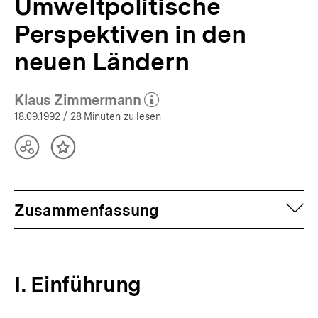
Umweltpolitische
Perspektiven in den
neuen Ländern
Klaus Zimmermann
(Mehr zum Autor)
öffnen
18.09.1992
/ 28 Minuten zu lesen
Teilen
Inhalt
Optionen
merken
anzeigen
auf
Zusammenfassung
I. Einführung