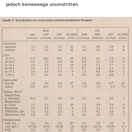
jedoch keineswegs unumstritten.
In
Lightbox
öffnen