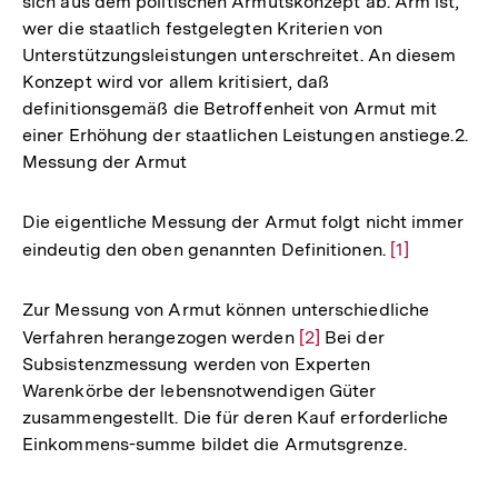
sich aus dem politischen Armutskonzept ab. Arm ist,
wer die staatlich festgelegten Kriterien von
Unterstützungsleistungen unterschreitet. An diesem
Konzept wird vor allem kritisiert, daß
definitionsgemäß die Betroffenheit von Armut mit
einer Erhöhung der staatlichen Leistungen anstiege.2.
Messung der Armut
Die eigentliche Messung der Armut folgt nicht immer
eindeutig den oben genannten Definitionen.
Zur
[1]
Auflösung
der
Zur Messung von Armut können unterschiedliche
Fußnote
Verfahren herangezogen werden
Zur
[2]
Bei der
Subsistenzmessung werden von Experten
Auflösung
Warenkörbe der lebensnotwendigen Güter
der
zusammengestellt. Die für deren Kauf erforderliche
Fußnote
Einkommens-summe bildet die Armutsgrenze.