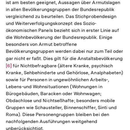
ist am besten geeignet, Aussagen über Armutslagen
in allen Bevölkerungsgruppen der Bundesrepublik
vergleichend zu beurteilen. Das Stichprobendesign
und Weiterverfolgungskonzept des Sozio-
ökonomischen Panels bezieht sich in erster Linie auf
die Wohnbevölkerung der Bundesrepublik. Einige
besonders von Armut betroffene
Bevölkerungsgruppen werden dabei nur zum Teil oder
gar nicht er­ faßt. Dies gilt für die Anstaltsbevölkerung
Zu
[6]
für Nichtbefragbare (ältere Kranke, psychisch
Au
Kranke, Sehbehinderte und Gehörlose, Analphabeten)
de
sowie für Personen in ungewöhnlichen Arbeits-,
Fu
Lebens-und Wohnsituationen (Wohnungen in
Bürogebäuden, Baracken oder Wohnwagen;
Obdachlose und Nichtseßhafte; besonders mobile
Gruppen wie Schausteller, Binnenschiffer, Sinti und
Roma). Diese Personengruppen bleiben bei den
nachfolgenden Ausführungen weitgehend
unberücksichtigt.