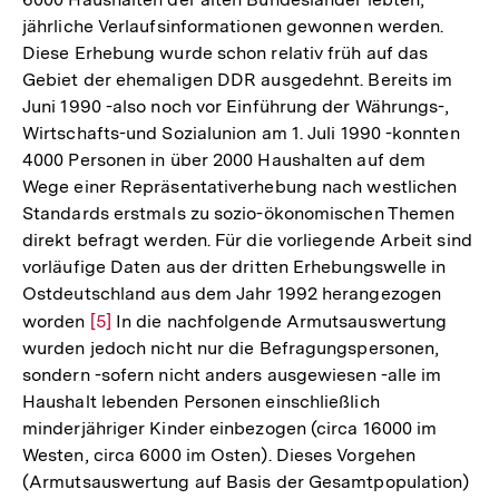
jährliche Verlaufsinformationen gewonnen werden.
Diese Erhebung wurde schon relativ früh auf das
Gebiet der ehemaligen DDR ausgedehnt. Bereits im
Juni 1990 -also noch vor Einführung der Währungs-,
Wirtschafts-und Sozialunion am 1. Juli 1990 -konnten
4000 Personen in über 2000 Haushalten auf dem
Wege einer Repräsentativerhebung nach westlichen
Standards erstmals zu sozio-ökonomischen Themen
direkt befragt werden. Für die vorliegende Arbeit sind
vorläufige Daten aus der dritten Erhebungswelle in
Ostdeutschland aus dem Jahr 1992 herangezogen
worden
Zur
[5]
In die nachfolgende Armutsauswertung
wurden jedoch nicht nur die Befragungspersonen,
Auflösung
sondern -sofern nicht anders ausgewiesen -alle im
der
Haushalt lebenden Personen einschließlich
Fußnote
minderjähriger Kinder einbezogen (circa 16000 im
Westen, circa 6000 im Osten). Dieses Vorgehen
(Armutsauswertung auf Basis der Gesamtpopulation)