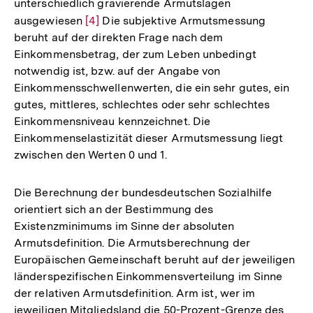
unterschiedlich gravierende Armutslagen
ausgewiesen
Zur
[4]
Die subjektive Armutsmessung
beruht auf der direkten Frage nach dem
Auflösung
Einkommensbetrag, der zum Leben unbedingt
der
notwendig ist, bzw. auf der Angabe von
Fußnote
Einkommensschwellenwerten, die ein sehr gutes, ein
gutes, mittleres, schlechtes oder sehr schlechtes
Einkommensniveau kennzeichnet. Die
Einkommenselastizität dieser Armutsmessung liegt
zwischen den Werten 0 und 1.
Die Berechnung der bundesdeutschen Sozialhilfe
orientiert sich an der Bestimmung des
Existenzminimums im Sinne der absoluten
Armutsdefinition. Die Armutsberechnung der
Europäischen Gemeinschaft beruht auf der jeweiligen
länderspezifischen Einkommensverteilung im Sinne
der relativen Armutsdefinition. Arm ist, wer im
jeweiligen Mitgliedsland die 50-Prozent-Grenze des