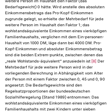
weitere Person im Haushalt den Faktor (das
Bedarfsgewicht) 0 hätte. Wird anstelle des absoluten
Einkommensbetrags das Pro-Kopf-Einkommen
zugrunde gelegt, so erhielte der Mehrbedarf für jede
weitere Person im Haushalt den Faktor 1; das
wohlstandsäquivalente Einkommen eines vierköpfigen
Familienhaushalts, verglichen mit dem Ein-personen-
Haushalt von 1000 DM, läge dann bei 4000 DM. Pro-
Kopf-Einkommen und absoluter Einkommensbetrag
sind die beiden Extrem-punkte, zwischen denen das
„reale Wohlstands-äquivalent“ anzusiedeln ist
Zur
[8]
Der
Mehrbedarf für jede weitere Person wird in der
Auflösung
vorliegenden Berechnung in Abhängigkeit vom Alter
der
der Person mit einem Faktor zwischen 0, 45 und 0, 90
Fußnote
angesetzt. Die Bedarfsgewichte sind den
Regelsatzproportionen der bundesdeutschen
Sozialhilferegelung (Stand 1989) entnommen: Das
wohlstandsäquivalente Einkommen eines vierköpfigen
Familienhaushalts mit zwei Kindern unter sieben