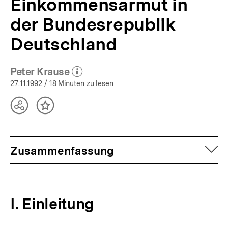
Einkommensarmut in
der Bundesrepublik
Deutschland
Peter Krause
(Mehr zum Autor)
öffnen
27.11.1992
/ 18 Minuten zu lesen
Teilen
Inhalt
Optionen
merken
anzeigen
auf
Zusammenfassung
I. Einleitung