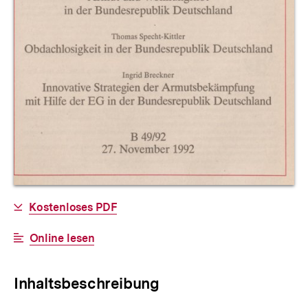
Allgemeine
Download-
Kostenloses PDF
Informationen
Link:
Interner
Online lesen
Link:
Inhaltsbeschreibung