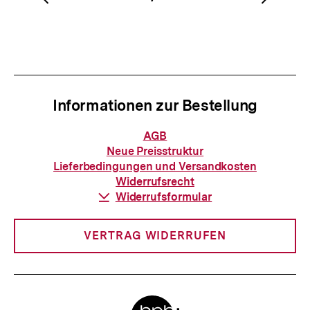
Vorherigen
Nächs
Karussellinhalt
von
Inhalt
Inhalt
anzeigen
anzei
Informationen zur Bestellung
Informationen
AGB
zur
Neue Preisstruktur
Bestellung
Lieferbedingungen und Versandkosten
Widerrufsrecht
Download-
Widerrufsformular
Link:
VERTRAG WIDERRUFEN
Meta-