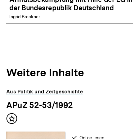
der Bundesrepublik Deutschland
Ingrid Breckner
Weitere Inhalte
Inhaltskarousell
Inhaltskarussell
Aus Politik und Zeitgeschichte
für
überspringen
APuZ 52-53/1992
weitere
Inhalte
Inhalt
merken
verfügbar
Online lesen