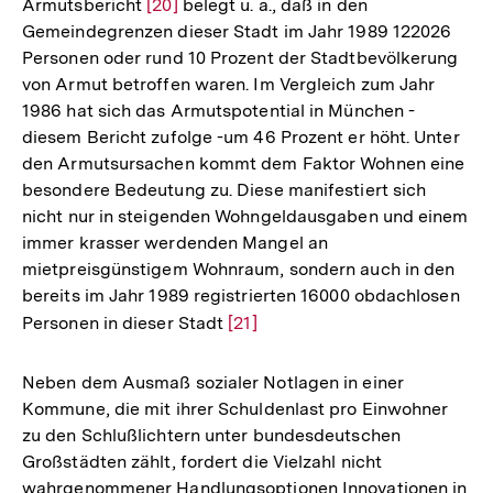
Fußnote
Armutsbericht
Zur
[20]
belegt u. a., daß in den
Gemeindegrenzen dieser Stadt im Jahr 1989 122026
Auflösung
Personen oder rund 10 Prozent der Stadtbevölkerung
der
von Armut betroffen waren. Im Vergleich zum Jahr
Fußnote
1986 hat sich das Armutspotential in München -
diesem Bericht zufolge -um 46 Prozent er­ höht. Unter
den Armutsursachen kommt dem Faktor Wohnen eine
besondere Bedeutung zu. Diese manifestiert sich
nicht nur in steigenden Wohngeldausgaben und einem
immer krasser werdenden Mangel an
mietpreisgünstigem Wohnraum, sondern auch in den
bereits im Jahr 1989 registrierten 16000 obdachlosen
Personen in dieser Stadt
Zur
[21]
Auflösung
der
Neben dem Ausmaß sozialer Notlagen in einer
Fußnote
Kommune, die mit ihrer Schuldenlast pro Einwohner
zu den Schlußlichtern unter bundesdeutschen
Großstädten zählt, fordert die Vielzahl nicht
wahrgenommener Handlungsoptionen Innovationen in