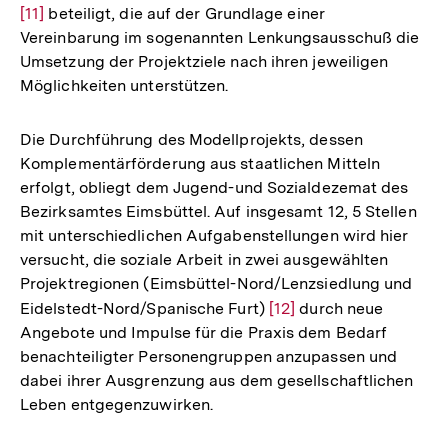
[11]
beteiligt, die auf der Grundlage einer
Auf
Vereinbarung im sogenannten Lenkungsausschuß die
der
Umsetzung der Projektziele nach ihren jeweiligen
Fuß
Möglichkeiten unterstützen.
Die Durchführung des Modellprojekts, dessen
Komplementärförderung aus staatlichen Mitteln
erfolgt, obliegt dem Jugend-und Sozialdezemat des
Bezirksamtes Eimsbüttel. Auf insgesamt 12, 5 Stellen
mit unterschiedlichen Aufgabenstellungen wird hier
versucht, die soziale Arbeit in zwei ausgewählten
Projektregionen (Eimsbüttel-Nord/Lenzsiedlung und
Eidelstedt-Nord/Spanische Furt)
Zur
[12]
durch neue
Angebote und Impulse für die Praxis dem Bedarf
Auflösung
benachteiligter Personengruppen anzupassen und
der
dabei ihrer Ausgrenzung aus dem gesellschaftlichen
Fußnote
Leben entgegenzuwirken.