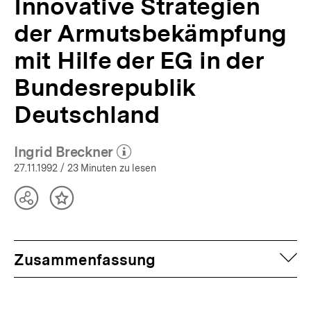
Innovative Strategien
der Armutsbekämpfung
mit Hilfe der EG in der
Bundesrepublik
Deutschland
Ingrid Breckner
(Mehr zum Autor)
öffnen
27.11.1992
/ 23 Minuten zu lesen
Teilen
Inhalt
Optionen
merken
anzeigen
auf
Zusammenfassung