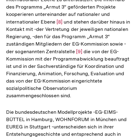
des Programms „Armut 3“ geförderten Projekte
kooperieren untereinander auf nationaler und
internationaler Ebene
Zur
[8]
und stehen darüber hinaus in
Kontakt mit -der Vertretung der jeweiligen nationalen
Auflösung
Regierung, -den für das Programm „Armut 3“
der
zuständigen Mitgliedern der EG-Kommission sowie -
Fußnote
der sogenannten Zentralstelle
Zur
[9]
die von der EG-
Kommission mit der Programmabwicklung beauftragt
Auflösung
ist und in der Sachverständige für Koordination und
der
Finanzierung, Animation, Forschung, Evaluation und
Fußnote
das von der EG-Kommission eingerichtete
sozialpolitische Observatorium
zusammengeschlossen sind.
Die bundesdeutschen Modellprojekte -EG-EIMS-
BÜTTEL in Hamburg, WOHNFORUM in München und
EUREG in Stuttgart -unterscheiden sich in ihrer
Entstehungsgeschichte und entsprechend auch in