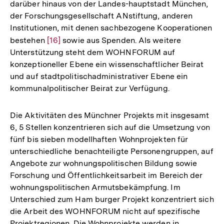
darüber hinaus von der Landes-hauptstadt München,
der Forschungsgesellschaft ANstiftung, anderen
Institutionen, mit denen sachbezogene Kooperationen
bestehen
Zur
[16]
sowie aus Spenden. Als weitere
Unterstützung steht dem WOHNFORUM auf
Auflösung
konzeptioneller Ebene ein wissenschaftlicher Beirat
der
und auf stadtpolitischadministrativer Ebene ein
Fußnote
kommunalpolitischer Beirat zur Verfügung.
Die Aktivitäten des Münchner Projekts mit insgesamt
6, 5 Stellen konzentrieren sich auf die Umsetzung von
fünf bis sieben modellhaften Wohnprojekten für
unterschiedliche benachteiligte Personengruppen, auf
Angebote zur wohnungspolitischen Bildung sowie
Forschung und Öffentlichkeitsarbeit im Bereich der
wohnungspolitischen Armutsbekämpfung. Im
Unterschied zum Ham­ burger Projekt konzentriert sich
die Arbeit des WOHNFORUM nicht auf spezifische
Projektregionen. Die Wohnprojekte werden in