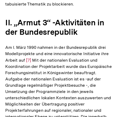
tabuisierte Thematik zu blockieren.
II. „Armut 3“ -Aktivitäten in
der Bundesrepublik
Am l. März 1990 nahmen in der Bundesrepublik drei
Modellprojekte und eine innovatorische Initiative ihre
Arbeit auf
Zur
[7]
Mit der nationalen Evaluation und
Koordination der Projektarbeit wurde das Europäische
Auflösung
Forschungsinstitut in Königswinter beauftragt.
der
Aufgabe der nationalen Evaluation ist es -auf der
Fußnote
Grundlage regelmäßiger Projektbesuche -, die
Umsetzung der Programmziele in den jeweils
unterschiedlichen lokalen Kontexten auszuwerten und
Möglichkeiten der Übertragung positiver
Projekterfahrungen auf regionaler, nationaler und
internationaler Ebene zu unterstützen. Die innerhalb