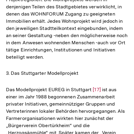
denjenigen Teilen des Stadtgebietes verwirklicht, in
denen das WOHNFORUM Zugang zu geeigneten
Immobilien erhält. Jedes Wohnprojekt wird jedoch in
den jeweiligen Stadtteilkontext eingebunden, indem
an seiner Gestaltung -neben den möglicherweise noch
in dem Anwesen wohnenden Menschen -auch vor Ort
tätige Einrichtungen, Institutionen und Initiativen
beteiligt werden.
3. Das Stuttgarter Modellprojekt
Das Modellprojekt EUREG in Stuttgart
Zur
[17]
ist aus
einer im Jahr 1988 begonnenen Zusammenarbeit
Auflösung
privater Initiativen, gemeinnütziger Gruppen und
der
Vertreterinnen lokaler Behörden hervorgegangen. Als
Fußnote
Farmerorganisationen wirkten hier zunächst der
„Bürgerverein Obertürkheim“ und die
„Herzogsägmühle“ mit. Später kamen der „Verein