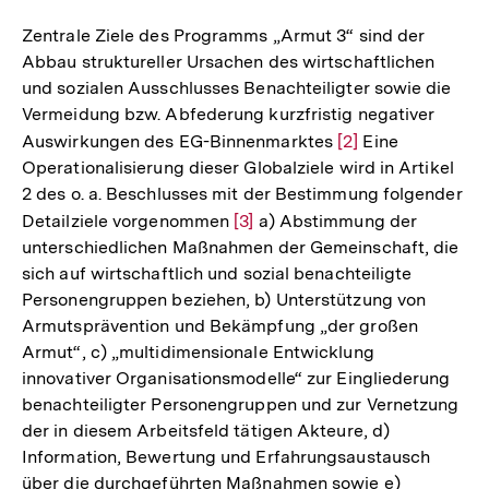
Zentrale Ziele des Programms „Armut 3“ sind der
Abbau struktureller Ursachen des wirtschaftlichen
und sozialen Ausschlusses Benachteiligter sowie die
Vermeidung bzw. Abfederung kurzfristig negativer
Auswirkungen des EG-Binnenmarktes
Zur
[2]
Eine
Operationalisierung dieser Globalziele wird in Artikel
Auflösung
2 des o. a. Beschlusses mit der Bestimmung folgender
der
Detailziele vorgenommen
Zur
[3]
a) Abstimmung der
Fußnote
unterschiedlichen Maßnahmen der Gemeinschaft, die
Auflösung
sich auf wirtschaftlich und sozial benachteiligte
der
Personengruppen beziehen, b) Unterstützung von
Fußnote
Armutsprävention und Bekämpfung „der großen
Armut“, c) „multidimensionale Entwicklung
innovativer Organisationsmodelle“ zur Eingliederung
benachteiligter Personengruppen und zur Vernetzung
der in diesem Arbeitsfeld tätigen Akteure, d)
Information, Bewertung und Erfahrungsaustausch
über die durchgeführten Maßnahmen sowie e)