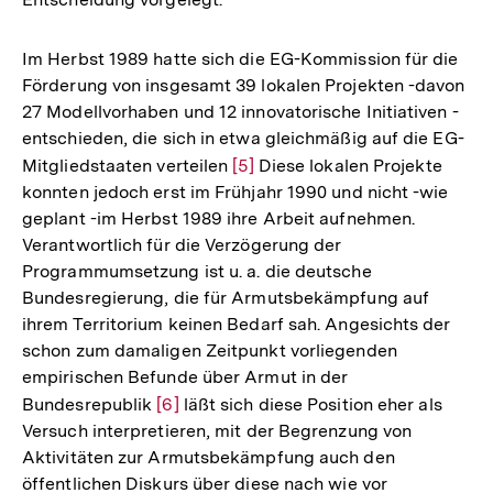
Im Herbst 1989 hatte sich die EG-Kommission für die
Förderung von insgesamt 39 lokalen Projekten -davon
27 Modellvorhaben und 12 innovatorische Initiativen -
entschieden, die sich in etwa gleichmäßig auf die EG-
Mitgliedstaaten verteilen
Zur
[5]
Diese lokalen Projekte
konnten jedoch erst im Frühjahr 1990 und nicht -wie
Auflösung
geplant -im Herbst 1989 ihre Arbeit aufnehmen.
der
Verantwortlich für die Verzögerung der
Fußnote
Programmumsetzung ist u. a. die deutsche
Bundesregierung, die für Armutsbekämpfung auf
ihrem Territorium keinen Bedarf sah. Angesichts der
schon zum damaligen Zeitpunkt vorliegenden
empirischen Befunde über Armut in der
Bundesrepublik
Zur
[6]
läßt sich diese Position eher als
Versuch interpretieren, mit der Begrenzung von
Auflösung
Aktivitäten zur Armutsbekämpfung auch den
der
öffentlichen Diskurs über diese nach wie vor
Fußnote