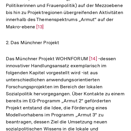
Politikerinnen und Frauenpolitik) auf der Mezzoebene
bis hin zu Projektregionen übergreifenden Aktivitäten
innerhalb des Themenspektrums „Armut“ auf der
Makro-ebene
Zur
[13]
Auflösung
der
2. Das Münchner Projekt
Fußnote
Das Münchner Projekt WOHNFORUM
Zur
[14]
-dessen
innovativer Handlungsansatz exemplarisch im
Auflösung
folgenden Kapitel vorgestellt wird -ist aus
der
unterschiedlichen anwendungsorientierten
Fußnote
Forschungsprojekten im Bereich der lokalen
Sozialpolitik hervorgegangen. Über Kontakte zu einem
bereits im EG-Programm „Armut 2“ geförderten
Projekt entstand die Idee, die Förderung eines
Modellvorhabens im Programm „Armut 3“ zu
beantragen, dessen Ziel die Umsetzung neuen
sozialpolitischen Wissens in die lokale und