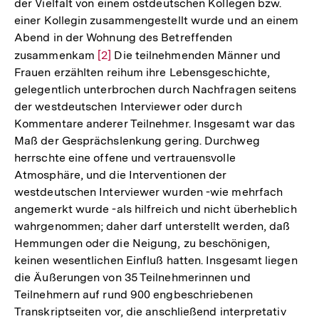
der Vielfalt von einem ostdeutschen Kollegen bzw.
einer Kollegin zusammengestellt wurde und an einem
Abend in der Wohnung des Betreffenden
zusammenkam
Zur
[2]
Die teilnehmenden Männer und
Frauen erzählten reihum ihre Lebensgeschichte,
Auflösung
gelegentlich unterbrochen durch Nachfragen seitens
der
der westdeutschen Interviewer oder durch
Fußnote
Kommentare anderer Teilnehmer. Insgesamt war das
Maß der Gesprächslenkung gering. Durchweg
herrschte eine offene und vertrauensvolle
Atmosphäre, und die Interventionen der
westdeutschen Interviewer wurden -wie mehrfach
angemerkt wurde -als hilfreich und nicht überheblich
wahrgenommen; daher darf unterstellt werden, daß
Hemmungen oder die Neigung, zu beschönigen,
keinen wesentlichen Einfluß hatten. Insgesamt liegen
die Äußerungen von 35 Teilnehmerinnen und
Teilnehmern auf rund 900 engbeschriebenen
Transkriptseiten vor, die anschließend interpretativ