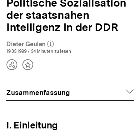
Politische Sozialisation
der staatsnahen
Intelligenz in der DDR
Dieter Geulen
(Mehr zum Autor)
öffnen
19.03.1999
/ 34 Minuten zu lesen
Teilen
Inhalt
Optionen
merken
anzeigen
auf
Zusammenfassung
I. Einleitung