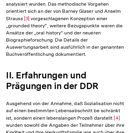
analysiert wurden. Das methodische Vorgehen
orientiert sich an der von Barney Glaser und Anselm
Strauss
Zur
[3]
vorgeschlagenen Konzeption einer
„grounded theory“, weitere Bezugspunkte waren die
Auflösung
Ansätze der „oral history“ und der neueren
der
Biographieforschung. Die Details der
Fußnote
Auswertungsarbeit sind ausführlich in der genannten
Buchveröffentlichung dokumentiert.
II. Erfahrungen und
Prägungen in der DDR
Ausgehend von der Annahme, daß Sozialisation nicht
auf einen bestimmten Lebensabschnitt be­ schränkt
ist, sondern einen lebenslangen Prozeß darstellt
Zur
[4]
wurden sowohl die Angaben der Teilnehmer über ihre
Auflösu
Kindheit und ihre Herkunftsfamilie wie auch über ihre
der