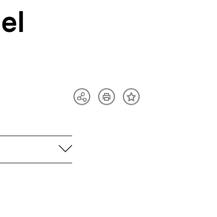
el
Artikel
Teilen
Inhalt
drucken
Optionen
merken
anzeigen
aufklappen