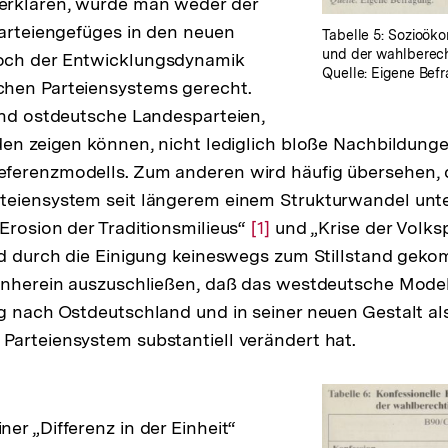
rklären, würde man weder der
Parteiengefüges in den neuen
Tabelle 5: Sozioök
und der wahlberech
och der Entwicklungsdynamik
Quelle: Eigene Bef
hen Parteiensystems gerecht.
ind ostdeutsche Landesparteien,
den zeigen können, nicht lediglich bloße Nachbildung
ferenzmodells. Zum anderen wird häufig übersehen, 
eiensystem seit längerem einem Strukturwandel unter
Erosion der Traditionsmilieus“
Zur
[1]
und „Krise der Volks
nd durch die Einigung keineswegs zum Stillstand gekom
Auflösung
rnherein auszuschließen, daß das westdeutsche Model
der
g nach Ostdeutschland und in seiner neuen Gestalt al
Fußnote
arteiensystem substantiell verändert hat.
er „Differenz in der Einheit“