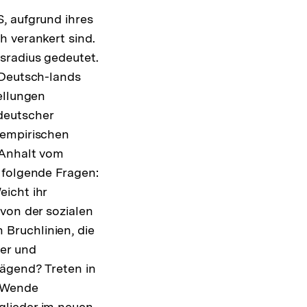
, aufgrund ihres
h verankert sind.
sradius gedeutet.
 Deutsch-lands
ellungen
deutscher
 empirischen
-Anhalt vom
 folgende Fragen:
icht ihr
von der sozialen
Bruchlinien, die
er und
rägend? Treten in
r Wende
glieder im neuen