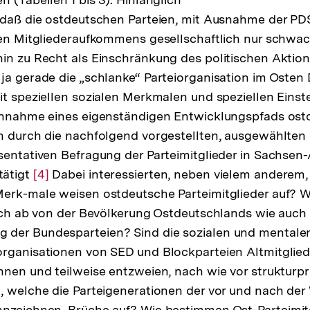
 daß die ostdeutschen Parteien, mit Ausnahme der PDS
ren Mitgliederaufkommens gesellschaftlich nur schwac
in zu Recht als Einschränkung des politischen Aktion
ja gerade die „schlanke“ Parteiorganisation im Osten
it speziellen sozialen Merkmalen und speziellen Einst
 Annahme eines eigenständigen Entwicklungspfads ost
h durch die nachfolgend vorgestellten, ausgewählten
sentativen Befragung der Parteimitglieder in Sachsen
tätigt
Zur
[4]
Dabei interessierten, neben vielem anderem,
erk-male weisen ostdeutsche Parteimitglieder auf? We
Auflösung
lich ab von der Bevölkerung Ostdeutschlands wie auch 
der
der Bundesparteien? Sind die sozialen und mentalen 
Fußnote
organisationen von SED und Blockparteien Altmitglied
nnen und teilweise entzweien, nach wie vor strukturp
, welche die Parteigenerationen der vor und nach de
nnzeichnen, Brüche auf? Wie bestimmen Ost-Parteimit