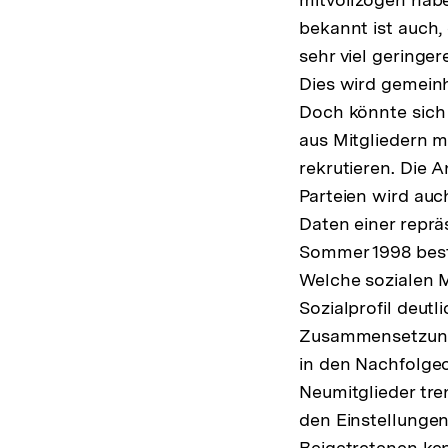
bekannt ist auch,
sehr viel geringe
Dies wird gemeinh
Doch könnte sich 
aus Mitgliedern m
rekrutieren. Die
Parteien wird auc
Daten einer reprä
Sommer 1998 bes
Welche sozialen M
Sozialprofil deut
Zusammensetzung 
in den Nachfolge
Neumitglieder tre
den Einstellungen
Beigetretenen ke