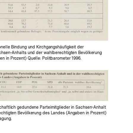
In
Lightbox
öffnen
onelle Bindung und Kirchgangshäufigkeit der
achsen-Anhalts und der wahlberechtigten Bevölkerung
n in Prozent) Quelle: Politbarometer 1996.
In
Lightbox
öffnen
chaftlich gedundene Parteimitglieder in Sachsen-Anhalt
echtigten Bevölkerung des Landes (Angaben in Prozent)
agung.