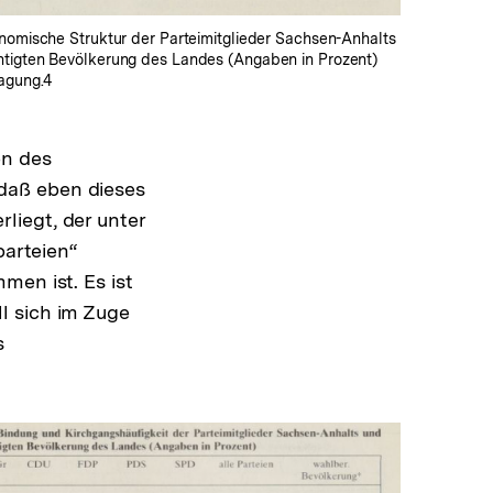
onomische Struktur der Parteimitglieder Sachsen-Anhalts
tigten Bevölkerung des Landes (Angaben in Prozent)
ragung.4
en des
daß eben dieses
liegt, der unter
parteien“
men ist. Es ist
l sich im Zuge
s