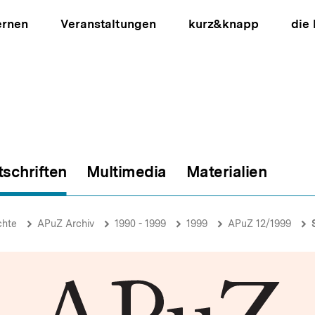
ernen
Veranstaltungen
kurz&knapp
die
tschriften
Multimedia
Materialien
ion
chte
APuZ Archiv
1990 - 1999
1999
APuZ 12/1999
S