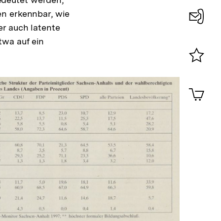
en erkennbar, wie
er auch latente
Konta
twa auf ein
0
Merklist
ansehen
0
Artik
im
Shop-
Warenko
ansehen
In
Lightbox
öffnen