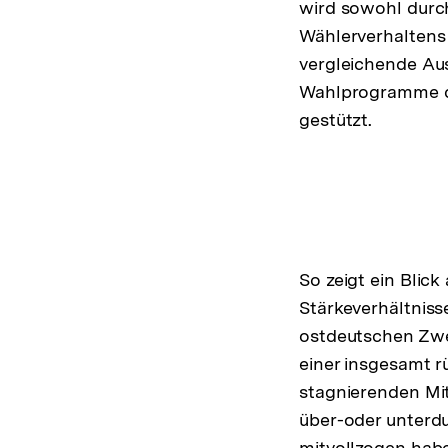
wird sowohl durc
Wählerverhalten
vergleichende Au
Wahlprogramme d
gestützt.
So zeigt ein Blic
Stärkeverhältnisse
ostdeutschen Zwe
einer insgesamt r
stagnierenden Mi
über-oder unterd
mitvollzogen haben