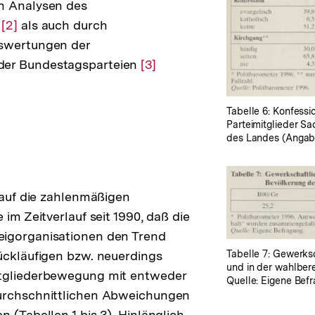
h Analysen des
s
Zur
[2]
als auch durch
swertungen der
Auflösung
er Bundestagsparteien
der
Zur
[3]
Fußnote
Auflösung
der
Tabelle 6: Konfessi
Fußnote
Parteimitglieder S
des Landes (Angabe
k auf die zahlenmäßigen
 im Zeitverlauf seit 1990, daß die
igorganisationen den Trend
Tabelle 7: Gewerks
ückläufigen bzw. neuerdings
und in der wahlber
tgliederbewegung mit entweder
Quelle: Eigene Befr
urchschnittlichen Abweichungen
 (Tabellen 1 bis 3). Hinlänglich