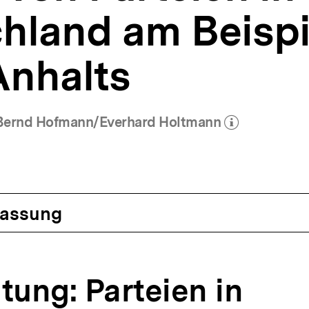
hland am Beispi
nhalts
/Bernd Hofmann/Everhard Holtmann
(Mehr zum Autor)
öffnen
assung
eitung: Parteien in