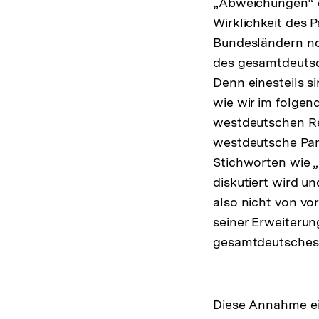
„Abweichungen“ e
Wirklichkeit des 
Bundesländern n
des gesamtdeutsc
Denn einesteils s
wie wir im folgen
westdeutschen Re
westdeutsche Part
Stichworten wie „
diskutiert wird u
also nicht von vo
seiner Erweiterun
gesamtdeutsches P
Diese Annahme ein