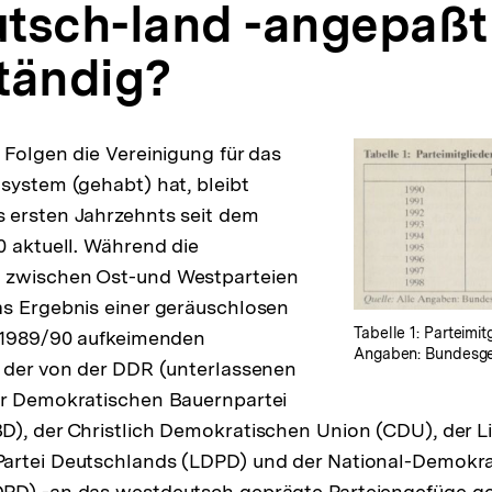
tsch-land -angepaßt
tändig?
 Folgen die Vereinigung für das
system (gehabt) hat, bleibt
 ersten Jahrzehnts seit dem
0 aktuell. Während die
 zwischen Ost-und Westparteien
as Ergebnis einer geräuschlosen
Tabelle 1: Parteimi
r 1989/90 aufkeimenden
Angaben: Bundesges
 der von der DDR (unterlassenen
er Demokratischen Bauernpartei
), der Christlich Demokratischen Union (CDU), der Li
artei Deutschlands (LDPD) und der National-Demokra
PD) -an das westdeutsch geprägte Parteiengefüge g