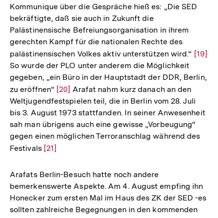
Kommunique über die Gespräche hieß es: „Die SED
bekräftigte, daß sie auch in Zukunft die
Palästinensische Befreiungsorganisation in ihrem
gerechten Kampf für die nationalen Rechte des
palästinensischen Volkes aktiv unterstützen wird.“
Zur
[19]
So wurde der PLO unter anderem die Möglichkeit
Auflö
gegeben, „ein Büro in der Hauptstadt der DDR, Berlin,
der
zu eröffnen“
Zur
[20]
Arafat nahm kurz danach an den
Fußno
Weltjugendfestspielen teil, die in Berlin vom 28. Juli
Auflösung
bis 3. August 1973 stattfanden. In seiner Anwesenheit
der
sah man übrigens auch eine gewisse „Vorbeugung“
Fußnote
gegen einen möglichen Terroranschlag während des
Festivals
Zur
[21]
Auflösung
der
Arafats Berlin-Besuch hatte noch andere
Fußnote
bemerkenswerte Aspekte. Am 4. August empfing ihn
Honecker zum ersten Mal im Haus des ZK der SED -es
sollten zahlreiche Begegnungen in den kommenden