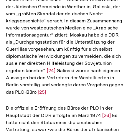
der Jüdischen Gemeinde in Westberlin, Galinski, der
vom „größten Skandal der deutschen Nach-
kriegsgeschichte“ sprach. In diesem Zusammenhang
wurde von westdeutschen Medien eine „Arabische
Informationsagentur“ zitiert: Moskau habe die DDR
als „Durchgangsstation für die Unterstützung der
Guerrillas vorgesehen, um künftig für sich selbst
diplomatische Verwicklungen zu vermeiden, die sich
aus einer direkten Hilfeleistung der Sowjetunion
ergeben könnten“
Zur
[24]
Galinski wurde nach eigenen
Aussagen bei den Vertretern der Westalliierten in
Auflösung
Berlin vorstellig und verlangte deren Vorgehen gegen
der
das PLO-Büro
Zur
[25]
Fußnote
Auflösung
der
Die offizielle Eröffnung des Büros der PLO in der
Fußnote
Hauptstadt der DDR erfolgte im März 1974
Zur
[26]
Es
hatte nicht den Status einer diplomatischen
Auflösung
Vertretung, es war -wie die Büros der afrikanischen
der