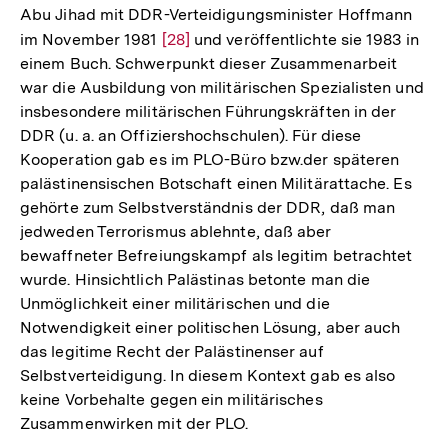
Abu Jihad mit DDR-Verteidigungsminister Hoffmann
im November 1981
Zur
[28]
und veröffentlichte sie 1983 in
einem Buch. Schwerpunkt dieser Zusammenarbeit
Auflösung
war die Ausbildung von militärischen Spezialisten und
der
insbesondere militärischen Führungskräften in der
Fußnote
DDR (u. a. an Offiziershochschulen). Für diese
Kooperation gab es im PLO-Büro bzw.der späteren
palästinensischen Botschaft einen Militärattache. Es
gehörte zum Selbstverständnis der DDR, daß man
jedweden Terrorismus ablehnte, daß aber
bewaffneter Befreiungskampf als legitim betrachtet
wurde. Hinsichtlich Palästinas betonte man die
Unmöglichkeit einer militärischen und die
Notwendigkeit einer politischen Lösung, aber auch
das legitime Recht der Palästinenser auf
Selbstverteidigung. In diesem Kontext gab es also
keine Vorbehalte gegen ein militärisches
Zusammenwirken mit der PLO.
Zum
Seite