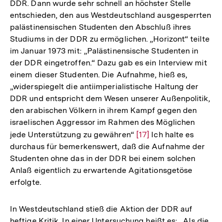
DDR. Dann wurde sehr schnell an höchster Stelle
entschieden, den aus Westdeutschland ausgesperrten
palästinensischen Studenten den Abschluß ihres
Studiums in der DDR zu ermöglichen. „Horizont“ teilte
im Januar 1973 mit: „Palästinensische Studenten in
der DDR eingetroffen.“ Dazu gab es ein Interview mit
einem dieser Studenten. Die Aufnahme, hieß es,
„widerspiegelt die antiimperialistische Haltung der
DDR und entspricht dem Wesen unserer Außenpolitik,
den arabischen Völkern in ihrem Kampf gegen den
israelischen Aggressor im Rahmen des Möglichen
jede Unterstützung zu gewähren“
Zur
[17]
Ich halte es
durchaus für bemerkenswert, daß die Aufnahme der
Auflösung
Studenten ohne das in der DDR bei einem solchen
der
Anlaß eigentlich zu erwartende Agitationsgetöse
Fußnote
erfolgte.
In Westdeutschland stieß die Aktion der DDR auf
heftige Kritik. In einer Untersuchung heißt es: „Als die