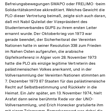
Befreiungsbewegungen SWAPO oder FRELIMO -beim
Fußnote
Solidaritätskomitee akkreditiert. Welches Gewicht die
PLO dieser Vertretung beimaß, zeigte sich auch daran,
daß mit Nabil Quleilat der Vizepräsident des
Studentenverbandes GUPS zu ihrem ersten Leiter
ernannt wurde. Der Oktoberkrieg von 1973 war
gerade beendet, der Sicherheitsrat der Vereinten
Nationen hatte in seiner Resolution 338 zum Frieden
im Nahen Osten aufgerufen, die arabische
Gipfelkonferenz in Algier vom 28. November 1973
hatte die PLO als einzige legitime Vertreterin des
palästinensischen Volkes anerkannt, und in der
Vollversammlung der Vereinten Nationen stimmten am
7. Dezember 1973 87 Staaten für das palästinensische
Recht auf Selbstbestimmung und Rückkehr in die
Heimat. Ein Jahr später, am 13. November 1974, hielt
Arafat dann seine berühmte Rede vor der UNO-
Vollversammlung, und Erich Honecker gratulierte ihm
mit einem Telegramm. Bemerkenswert war dabei die