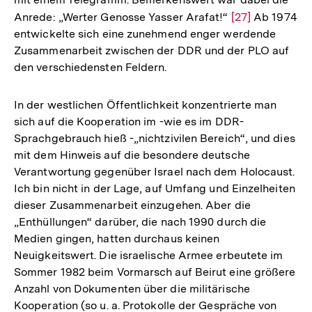
Anrede: „Werter Genosse Yasser Arafat!“
Zur
[27]
Ab 1974
entwickelte sich eine zunehmend enger werdende
Auflösung
Zusammenarbeit zwischen der DDR und der PLO auf
der
den verschiedensten Feldern.
Fußnote
In der westlichen Öffentlichkeit konzentrierte man
sich auf die Kooperation im -wie es im DDR-
Sprachgebrauch hieß -„nichtzivilen Bereich“, und dies
mit dem Hinweis auf die besondere deutsche
Verantwortung gegenüber Israel nach dem Holocaust.
Ich bin nicht in der Lage, auf Umfang und Einzelheiten
dieser Zusammenarbeit einzugehen. Aber die
„Enthüllungen“ darüber, die nach 1990 durch die
Medien gingen, hatten durchaus keinen
Neuigkeitswert. Die israelische Armee erbeutete im
Sommer 1982 beim Vormarsch auf Beirut eine größere
Anzahl von Dokumenten über die militärische
Kooperation (so u. a. Protokolle der Gespräche von