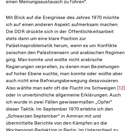
einen Meinungsaustausch zu führen“.
Fußnote
Mit Blick auf die Ereignisse des Jahres 1970 möchte
ich auf einen anderen Aspekt aufmerksam machen:
Die DDR drückte sich in der Öffentlichkeitsarbeit
stets dann um eine klare Position zur
Palästinaproblematik herum, wenn es um Konflikte
zwischen den Palästinensern und arabischen Regimen
ging. Man konnte und wollte nicht arabische
Regierungen verprellen, zu denen man Beziehungen
auf hoher Ebene suchte, man konnte oder wollte aber
auch nicht eine Befreiungsbewegung desavouieren.
Also wählte man sehr oft die Flucht ins Schweigen
Zur
[12]
oder in unverbindliche allgemeine Erklärungen. Auch
Auflö
ich wurde in zwei Fällen gewissermaßen „Opfer“
der
dieser Taktik. Im September 1970 erlebte ich den
Fußno
„Schwarzen September“ in Amman mit und
übermittelte Berichte von den Kämpfen an die
Wochenpost-Redaktion in Berlin. Im Unterschied zu