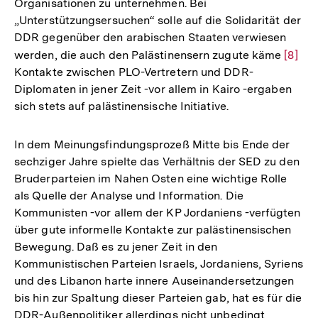
Organisationen zu unternehmen. Bei
„Unterstützungsersuchen“ solle auf die Solidarität der
DDR gegenüber den arabischen Staaten verwiesen
werden, die auch den Palästinensern zugute käme
Zur
[8]
Kontakte zwischen PLO-Vertretern und DDR-
Auflö
Diplomaten in jener Zeit -vor allem in Kairo -ergaben
der
sich stets auf palästinensische Initiative.
Fußno
In dem Meinungsfindungsprozeß Mitte bis Ende der
sechziger Jahre spielte das Verhältnis der SED zu den
Bruderparteien im Nahen Osten eine wichtige Rolle
als Quelle der Analyse und Information. Die
Kommunisten -vor allem der KP Jordaniens -verfügten
über gute informelle Kontakte zur palästinensischen
Bewegung. Daß es zu jener Zeit in den
Kommunistischen Parteien Israels, Jordaniens, Syriens
und des Libanon harte innere Auseinandersetzungen
bis hin zur Spaltung dieser Parteien gab, hat es für die
DDR-Außenpolitiker allerdings nicht unbedingt