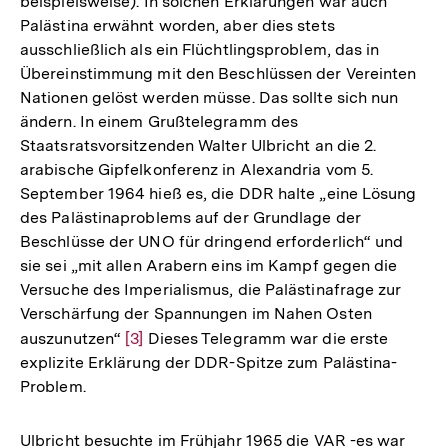
beispielsweise). In solchen Erklärungen war auch
Palästina erwähnt worden, aber dies stets
ausschließlich als ein Flüchtlingsproblem, das in
Übereinstimmung mit den Beschlüssen der Vereinten
Nationen gelöst werden müsse. Das sollte sich nun
ändern. In einem Grußtelegramm des
Staatsratsvorsitzenden Walter Ulbricht an die 2.
arabische Gipfelkonferenz in Alexandria vom 5.
September 1964 hieß es, die DDR halte „eine Lösung
des Palästinaproblems auf der Grundlage der
Beschlüsse der UNO für dringend erforderlich“ und
sie sei „mit allen Arabern eins im Kampf gegen die
Versuche des Imperialismus, die Palästinafrage zur
Verschärfung der Spannungen im Nahen Osten
auszunutzen“
Zur
[3]
Dieses Telegramm war die erste
explizite Erklärung der DDR-Spitze zum Palästina-
Auflösung
Problem.
der
Fußnote
Ulbricht besuchte im Frühjahr 1965 die VAR -es war