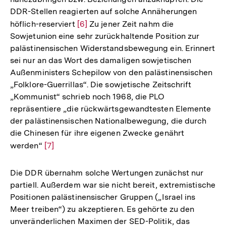
DDR-Stellen reagierten auf solche Annäherungen
höflich-reserviert
Zur
[6]
Zu jener Zeit nahm die
Sowjetunion eine sehr zurückhaltende Position zur
Auflösung
palästinensischen Widerstandsbewegung ein. Erinnert
der
sei nur an das Wort des damaligen sowjetischen
Fußnote
Außenministers Schepilow von den palästinensischen
„Folklore-Guerrillas“. Die sowjetische Zeitschrift
„Kommunist“ schrieb noch 1968, die PLO
repräsentiere „die rückwärtsgewandtesten Elemente
der palästinensischen Nationalbewegung, die durch
die Chinesen für ihre eigenen Zwecke genährt
werden“
Zur
[7]
Auflösung
der
Die DDR übernahm solche Wertungen zunächst nur
Fußnote
partiell. Außerdem war sie nicht bereit, extremistische
Positionen palästinensischer Gruppen („Israel ins
Meer treiben“) zu akzeptieren. Es gehörte zu den
unveränderlichen Maximen der SED-Politik, das