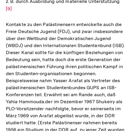
z. B. durch Ausbildung und materielle Unterstützung
Zur
[9]
Aufl
der
Fußn
Kontakte zu den Palästinensern entwickelte auch die
Freie Deutsche Jugend (FDJ), und zwar insbesondere
über den Weltbund der Demokratischen Jugend
(WBDJ) und den Internationalen Studentenbund (ISB).
Dieser Kanal sollte für die künftigen Beziehungen von
Bedeutung sein, hatte doch die erste Generation der
palästinensischen Führung ihren politischen Kampf in
den Studenten-organisationen begonnen.
Beispielsweise nahm Yasser Arafat als Vertreter des
palästinensischen Studentenbundes GUPS an ISB-
Konferenzen teil. Erwähnt sei am Rande auch, daß
Yahia Hammouda.der im Dezember 1967 Shukeiry als
PLO-Vorsitzender nachfolgte, bevor er seinerseits im
März 1969 von Arafat abgelöst wurde, in der DDR
studiert hatte. (Erste Palästinenser nahmen bereits
1956 ein Studium in der DDR auf, zu jener Zeit wurden