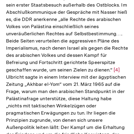
sein erster Staatsbesuch außerhalb des Ostblocks. Im
Abschlußkommunique der Gespräche mit Nasser hieß
es, die DDR anerkenne „alle Rechte des arabischen
Volkes von Palästina einschließlich seines
unveräußerlichen Rechtes auf Selbstbestimmung. . ..
Beide Seiten verurteilen die aggressiven Pläne des
Imperialismus, nach denen Israel als gegen die Rechte
des arabischen Volkes und dessen Kampf für
Befreiung und Fortschritt gerichtete Speerspitze
geschaffen wurde, um seinen Zielen zu dienen.“
Zur
[4]
Ulbricht sagte in einem Interview mit der ägyptischen
Auflösu
Zeitung „Akhbar el-Yom“ vom 21. März 1965 auf die
der
Frage, warum man den arabischen Standpunkt in der
Fußnote
Palästinafrage unterstütze, diese Haltung habe
„nichts mit taktischen Winkelzügen oder
pragmatischen Erwägungen zu tun. Ihr liegen die
Prinzipien zugrunde, von denen sich unsere
Außenpolitik leiten läßt: Der Kampf um die Erhaltung