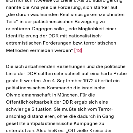
sich nur schrittweise vollziehen. Als Schlußfolgerung
nannte die Analyse die Forderung, sich stärker auf
„die durch wachsenden Realismus gekennzeichneten
Teile“ in der palästinensischen Bewegung zu
orientieren. Dagegen solle „jede Möglichkeit einer
Identifizierung der DDR mit nationalistisch-
extremistischen Forderungen bzw. terroristischen
Methoden vermieden werden“
Zur
[13]
Auflösung
der
Die sich anbahnenden Beziehungen und die politische
Fußnote
Linie der DDR sollten sehr schnell auf eine harte Probe
gestellt werden. Am 4. September 1972 überfiel ein
palästinensisches Kommando die israelische
Olympiamannschaft in München. Für die
Öffentlichkeitsarbeit der DDR ergab sich eine
schwierige Situation: Sie mußte sich vom Terror-
anschlag distanzieren, ohne die dadurch in Gang
gesetzte antipalästinensische Kampagne zu
unterstützen. Also hieß es: „Offizielle Kreise der