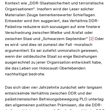
Kontext wie „DDR-Staatssicherheit und terroristische
Fußnote
Organisationen“. Insofern wird der Leser solcher
Materialien Zeuge bemerkenswerter Schieflagen.
Entweder wird ihm suggeriert, das Verhältnis DDR-
Palästina reduziere sich sozusagen auf eine finstere
Verschwörung zwischen Mielke und Arafat oder
zwischen Stasi und „Schwarzem September“
Zur
[2]
Oder
es wird -und dies ist zumeist der Fall -moralisch
Auflösung
argumentiert. Es sei zutiefst unmoralisch gewesen,
der
wenn der ostdeutsche Staat so enge Beziehungen
Fußnote
ausgerechnet zu jener Organisation entwickelt habe,
die das Leben von Holocaust-Überlebenden
nachhaltigst bedrohe.
Das sich über vier Jahrzehnte zunächst sehr langsam
entwickelnde Verhältnis zwischen DDR und der
palästinensischen Befreiungsbewegung PLO unterlag
den allgemeinen politischen Prämissen, die die DDR-