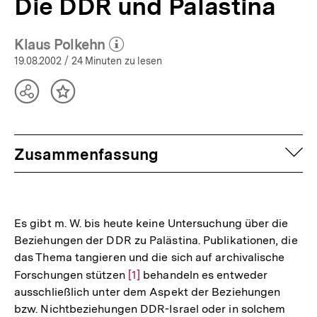
Die DDR und Palästina
Klaus Polkehn
(Mehr zum Autor)
öffnen
19.08.2002
/ 24 Minuten zu lesen
Teilen
Inhalt
Optionen
merken
anzeigen
auf
Zusammenfassung
Es gibt m. W. bis heute keine Untersuchung über die
Beziehungen der DDR zu Palästina. Publikationen, die
das Thema tangieren und die sich auf archivalische
Forschungen stützen
Zur
[1]
behandeln es entweder
ausschließlich unter dem Aspekt der Beziehungen
Auflösung
bzw. Nichtbeziehungen DDR-Israel oder in solchem
der