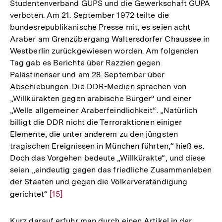
Studentenverband GUPS und die Gewerkschaft GUPA
verboten. Am 21. September 1972 teilte die
bundesrepublikanische Presse mit, es seien acht
Araber am Grenzübergang Waltersdorfer Chaussee in
Westberlin zurückgewiesen worden. Am folgenden
Tag gab es Berichte über Razzien gegen
Palästinenser und am 28. September über
Abschiebungen. Die DDR-Medien sprachen von
„Willkürakten gegen arabische Bürger“ und einer
„Welle allgemeiner Araberfeindlichkeit“. „Natürlich
billigt die DDR nicht die Terroraktionen einiger
Elemente, die unter anderem zu den jüngsten
tragischen Ereignissen in München führten,“ hieß es.
Doch das Vorgehen bedeute „Willkürakte“, und diese
seien „eindeutig gegen das friedliche Zusammenleben
der Staaten und gegen die Völkerverständigung
gerichtet“
Zur
[15]
Auflösung
der
Kurz darauf erfuhr man durch einen Artikel in der