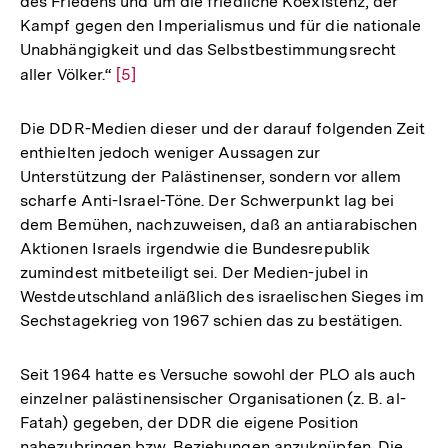
des Friedens und um die friedliche Koexistenz, der
Kampf gegen den Imperialismus und für die nationale
Unabhängigkeit und das Selbstbestimmungsrecht
aller Völker.“
Zur
[5]
Auflösung
der
Die DDR-Medien dieser und der darauf folgenden Zeit
Fußnote
enthielten jedoch weniger Aussagen zur
Unterstützung der Palästinenser, sondern vor allem
scharfe Anti-Israel-Töne. Der Schwerpunkt lag bei
dem Bemühen, nachzuweisen, daß an antiarabischen
Aktionen Israels irgendwie die Bundesrepublik
zumindest mitbeteiligt sei. Der Medien-jubel in
Westdeutschland anläßlich des israelischen Sieges im
Sechstagekrieg von 1967 schien das zu bestätigen.
Seit 1964 hatte es Versuche sowohl der PLO als auch
einzelner palästinensischer Organisationen (z. B. al-
Fatah) gegeben, der DDR die eigene Position
nahezubringen bzw. Beziehungen anzuknüpfen. Die