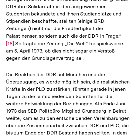
DDR ihre Solidarität mit den ausgewiesenen
Studenten bekundete und ihnen Studienplätze und
Stipendien beschaffte, stellten (einige BRD-
Zeitungen) nicht nur die Friedfertigkeit der
Palästinenser, sondern auch die der DDR in Frage.“
Zur
[18]
So fragte die Zeitung „Die Welt“ beispielsweise
Auflö
am 5. April 1973, ob dies nicht sogar ein Verstoß
der
gegen den Grundlagenvertrag sei.
Fußno
Die Reaktion der DDR auf München und die
Überzeugung, es werde möglich sein, die realistischen
Kräfte in der PLO zu stärken, führten gerade in jenen
Tagen zu den entscheidenden Schritten für die
weitere Entwicklung der Beziehungen. Als Ende Juni
1973 das SED-Politbüro-Mitglied Grüneberg in Beirut
weilte, kam es zu den entscheidenden Vereinbarungen
über die Zusammenarbeit zwischen DDR und PLO, die
bis zum Ende der DDR Bestand haben sollten. In dem