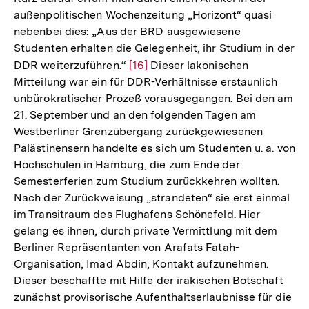
Fußnote
außenpolitischen Wochenzeitung „Horizont“ quasi
nebenbei dies: „Aus der BRD ausgewiesene
Studenten erhalten die Gelegenheit, ihr Studium in der
DDR weiterzuführen.“
Zur
[16]
Dieser lakonischen
Mitteilung war ein für DDR-Verhältnisse erstaunlich
Auflösung
unbürokratischer Prozeß vorausgegangen. Bei den am
der
21. September und an den folgenden Tagen am
Fußnote
Westberliner Grenzübergang zurückgewiesenen
Palästinensern handelte es sich um Studenten u. a. von
Hochschulen in Hamburg, die zum Ende der
Semesterferien zum Studium zurückkehren wollten.
Nach der Zurückweisung „strandeten“ sie erst einmal
im Transitraum des Flughafens Schönefeld. Hier
gelang es ihnen, durch private Vermittlung mit dem
Berliner Repräsentanten von Arafats Fatah-
Organisation, Imad Abdin, Kontakt aufzunehmen.
Dieser beschaffte mit Hilfe der irakischen Botschaft
zunächst provisorische Aufenthaltserlaubnisse für die