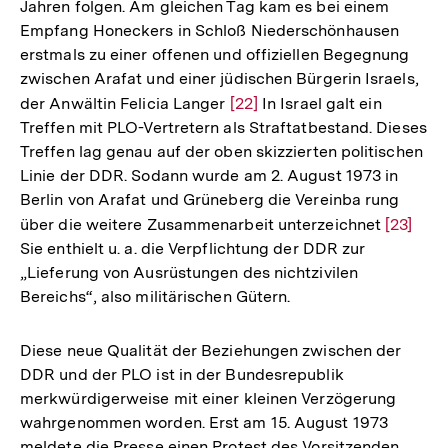
Jahren folgen. Am gleichen Tag kam es bei einem
Empfang Honeckers in Schloß Niederschönhausen
erstmals zu einer offenen und offiziellen Begegnung
zwischen Arafat und einer jüdischen Bürgerin Israels,
der Anwältin Felicia Langer
Zur
[22]
In Israel galt ein
Treffen mit PLO-Vertretern als Straftatbestand. Dieses
Auflösung
Treffen lag genau auf der oben skizzierten politischen
der
Linie der DDR. Sodann wurde am 2. August 1973 in
Fußnote
Berlin von Arafat und Grüneberg die Vereinba­ rung
über die weitere Zusammenarbeit unterzeichnet
Zur
[23]
Sie enthielt u. a. die Verpflichtung der DDR zur
Auflösu
„Lieferung von Ausrüstungen des nichtzivilen
der
Bereichs“, also militärischen Gütern.
Fußnote
Diese neue Qualität der Beziehungen zwischen der
DDR und der PLO ist in der Bundesrepublik
merkwürdigerweise mit einer kleinen Verzögerung
wahrgenommen worden. Erst am 15. August 1973
meldete die Presse einen Protest des Vorsitzenden