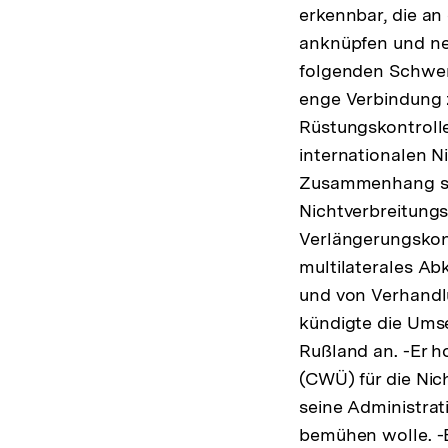
Fußnote
erkennbar, die an 
anknüpfen und ne
folgenden Schwerpu
enge Verbindung 
Rüstungskontrolle
internationalen N
Zusammenhang setz
Nichtverbreitungs
Verlängerungskonf
multilaterales A
und von Verhandl
kündigte die Ums
Rußland an. -Er 
(CWÜ) für die Nic
seine Administrat
bemühen wolle. -