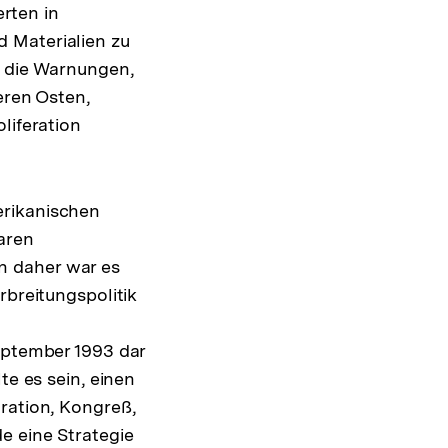
rten in
 Materialien zu
n die Warnungen,
eren Osten,
liferation
erikanischen
aren
n daher war es
rbreitungspolitik
September 1993 dar
te es sein, einen
ration, Kongreß,
e eine Strategie