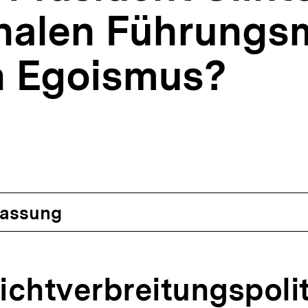
onalen Führung
n Egoismus?
assung
Nichtverbreitungspolit