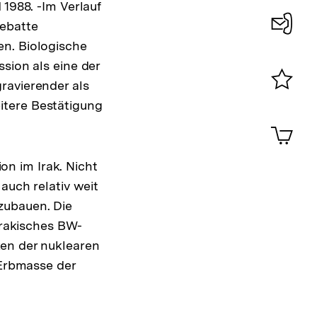
 1988. -Im Verlauf
der
Debatte
Fußnote
en. Biologische
Konta
sion als eine der
0
ravierender als
Merklist
itere Bestätigung
ansehen
0
Artik
im
Shop-
n im Irak. Nicht
Warenko
auch relativ weit
ansehen
zubauen. Die
rakisches BW-
ken der nuklearen
 Erbmasse der