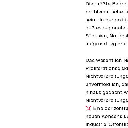
Die größte Bedro
problematische Lä
sein. -In der pol
daß es regionale 
Südasien, Nordost
aufgrund regional
Das wesentlich N
Proliferationsdis
Nichtverbreitung
unvermeidlich, da
hinaus gedacht wu
Nichtverbreitungs
Zur
[3]
Eine der zentra
Auflösung
neuen Konsens übe
der
Industrie, Öffent