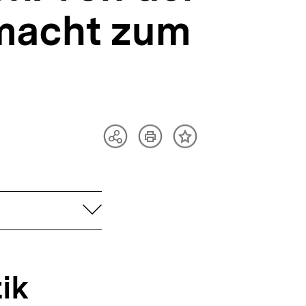
smacht zum
Artikel
Teilen
Inhalt
drucken
Optionen
merken
anzeigen
aufklappen
ik