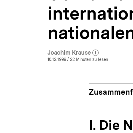
internati
nationale
Joachim Krause
(Mehr zum Autor)
öffnen
10.12.1999
/ 22 Minuten zu lesen
Zusammenf
I. Die 