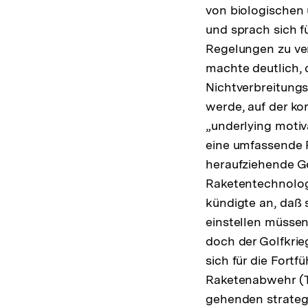
von biologischen 
und sprach sich f
Regelungen zu ver
machte deutlich, 
Nichtverbreitungs
werde, auf der ko
„underlying motiv
eine umfassende R
heraufziehende Ge
Raketentechnolog
kündigte an, daß s
einstellen müsse
doch der Golfkrie
sich für die Fort
Raketenabwehr (Th
gehenden strateg