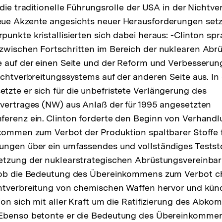
die traditionelle Führungsrolle der USA in der Nichtve
ue Akzente angesichts neuer Herausforderungen setze
nkte kristallisierten sich dabei heraus: -Clinton spra
zwischen Fortschritten im Bereich der nuklearen Abr
 auf der einen Seite und der Reform und Verbesserun
ichtverbreitungssystems auf der anderen Seite aus. In
te er sich für die unbefristete Verlängerung des
vertrages (NW) aus Anlaß der für 1995 angesetzten
erenz ein. Clinton forderte den Beginn von Verhandl
bkommen zum Verbot der Produktion spaltbarer Stoffe
ungen über ein umfassendes und vollständiges Test
etzung der nuklearstrategischen Abrüstungsvereinba
hob die Bedeutung des Übereinkommens zum Verbot c
htverbreitung von chemischen Waffen hervor und künd
ion sich mit aller Kraft um die Ratifizierung des Ab
Ebenso betonte er die Bedeutung des Übereinkomme