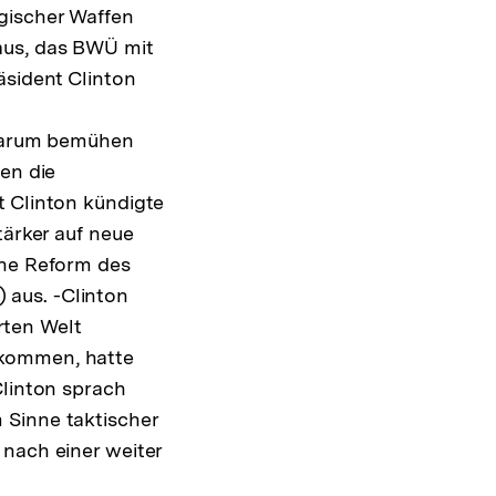
gischer Waffen
aus, das BWÜ mit
äsident Clinton
r darum bemühen
en die
t Clinton kündigte
tärker auf neue
ine Reform des
 aus. -Clinton
erten Welt
ukommen, hatte
Clinton sprach
 Sinne taktischer
 nach einer weiter