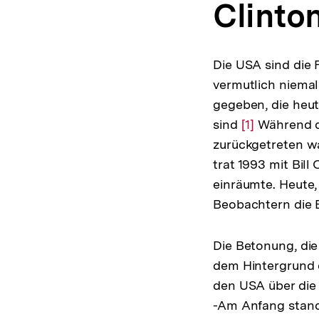
Clinto
Die USA sind die 
vermutlich niemal
gegeben, die heu
sind
Zur
[1]
Während de
zurückgetreten wa
Auflösung
trat 1993 mit Bill
der
einräumte. Heute, 
Fußnote
Beobachtern die B
Die Betonung, die
dem Hintergrund 
den USA über die
-Am Anfang stand