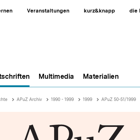
ernen
Veranstaltungen
kurz&knapp
die
tschriften
Multimedia
Materialien
ion
chte
APuZ Archiv
1990 - 1999
1999
APuZ 50-51/1999