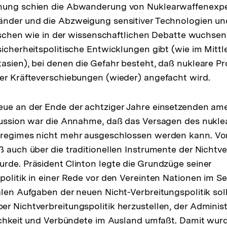
hung schien die Abwanderung von Nuklearwaffenexpe
nder und die Abzweigung sensitiver Technologien und
itischen wie in der wissenschaftlichen Debatte wuchse
sicherheitspolitische Entwicklungen gibt (wie im Mittl
asien), bei denen die Gefahr besteht, daß nukleare Pro
er Kräfteverschiebungen (wieder) angefacht wird.
eue an der Ende der achtziger Jahre einsetzenden am
kussion war die Annahme, daß das Versagen des nukle
sregimes nicht mehr ausgeschlossen werden kann. Vo
ß auch über die traditionellen Instrumente der Nichtve
rde. Präsident Clinton legte die Grundzüge seiner
politik in einer Rede vor den Vereinten Nationen im 
len Aufgaben der neuen Nicht-Verbreitungspolitik soll
r Nichtverbreitungspolitik herzustellen, der Administ
lichkeit und Verbündete im Ausland umfaßt. Damit wurd