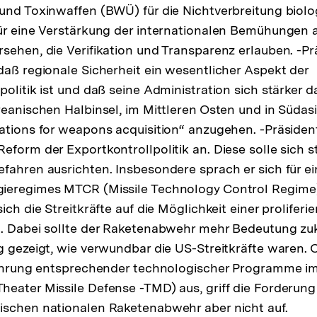
und Toxinwaffen (BWÜ) für die Nichtverbreitung biolo
ür eine Verstärkung der internationalen Bemühungen 
sehen, die Verifikation und Transparenz erlauben. -Pr
daß regionale Sicherheit ein wesentlicher Aspekt der
politik ist und daß seine Administration sich stärke
reanischen Halbinsel, im Mittleren Osten und in Südasi
ations for weapons acquisition“ anzugehen. -Präsiden
eform der Exportkontrollpolitik an. Diese solle sich s
fahren ausrichten. Insbesondere sprach er sich für e
ieregimes MTCR (Missile Technology Control Regime)
ich die Streitkräfte auf die Möglichkeit einer proliferi
n. Dabei sollte der Raketenabwehr mehr Bedeutung z
g gezeigt, wie verwundbar die US-Streitkräfte waren. 
führung entsprechender technologischer Programme im
eater Missile Defense -TMD) aus, griff die Forderung
ischen nationalen Raketenabwehr aber nicht auf.