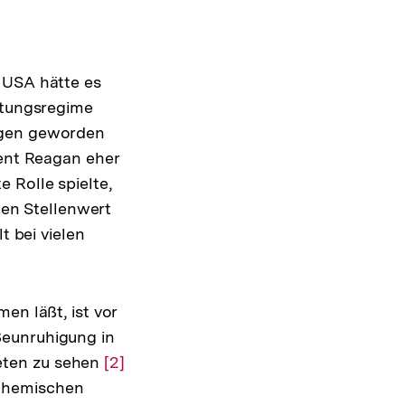
 USA hätte es
eitungsregime
ungen geworden
dent Reagan eher
 Rolle spielte,
oßen Stellenwert
t bei vielen
en läßt, ist vor
Beunruhigung in
eten zu sehen
Zur
[2]
 chemischen
Auflösung