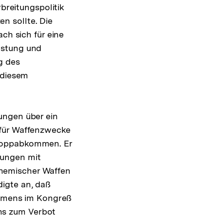
rbreitungspolitik
n sollte. Die
ch sich für eine
üstung und
g des
 diesem
ungen über ein
 für Waffenzwecke
stoppabkommen. Er
rungen mit
hemischer Waffen
igte an, daß
kommens im Kongreß
ns zum Verbot