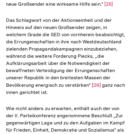
neue Großsender eine wirksame Hilfe sein."
Zur
[25]
Auflösung
der
Das Schlagwort von der Aktionseinheit und der
Fußnote
Hinweis auf den neuen Großsender zeigen, in
welchem Grade die SED von vornherein beabsichtigt,
die Errungenschaften in ihre nach Westdeutschland
zielenden Propagandakampagnen einzubeziehen,
während die weitere Forderung Piecks, „die
Aufklärungsarbeit über die Notwendigkeit der
bewaffneten Verteidigung der Errungenschaften
unserer Republik in den breitesten Massen der
Bevölkerung energisch zu verstärken"
Zur
[26]
ganz nach
innen gerichtet ist.
Auflösung
der
Fußnote
Wie nicht anders zu erwarten, enthält auch der von
der II. Parteikonferenz angenommene Beschluß „Zur
gegenwärtigen Lage und zu den Aufgaben im Kampf
für Frieden, Einheit, Demokratie und Sozialismus" als