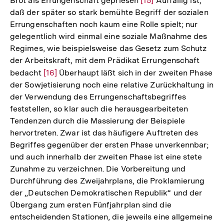
Brot als Errungenschaft gepriesen
Zur
[15]
Auffällig ist,
daß der später so stark bemühte Begriff der sozialen
Auflösung
Errungenschaften noch kaum eine Rolle spielt; nur
der
gelegentlich wird einmal eine soziale Maßnahme des
Fußnote
Regimes, wie beispielsweise das Gesetz zum Schutz
der Arbeitskraft, mit dem Prädikat Errungenschaft
bedacht
Zur
[16]
Überhaupt läßt sich in der zweiten Phase
der Sowjetisierung noch eine relative Zurückhaltung in
Auflösung
der Verwendung des Errungenschaftsbegriffes
der
feststellen, so klar auch die herausgearbeiteten
Fußnote
Tendenzen durch die Massierung der Beispiele
hervortreten. Zwar ist das häufigere Auftreten des
Begriffes gegenüber der ersten Phase unverkennbar;
und auch innerhalb der zweiten Phase ist eine stete
Zunahme zu verzeichnen. Die Vorbereitung und
Durchführung des Zweijahrplans, die Proklamierung
der „Deutschen Demokratischen Republik“ und der
Übergang zum ersten Fünfjahrplan sind die
entscheidenden Stationen, die jeweils eine allgemeine