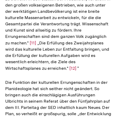
den großen volkseigenen Betrieben, wie auch unter
der werktätigen Landbevölkerung ist eine breite
kulturelle Massenarbeit zu entwickeln, für die die
Gesamtpartei die Verantwortung trägt. Wissenschaft
und Kunst sind allseitig zu fördern. Ihre
Errungenschaften sind dem ganzen Volk zugänglich
zu machen."
Zur
[11]
„Die Erfüllung des Zweijahrplanes
wird das kulturelle Leben zur Entfaltung bringen, und
Auflösung
die Erfüllung der kulturellen Aufgaben wird es
der
wesentlich erleichtern, die Ziele des
Fußnote
Wirtschaftsplanes zu erreichen."
Zur
[12]
*
Auflösung
der
Die Funktion der kulturellen Errungenschaften in der
Fußnote
Planideologie hat sich seither nicht geändert. So
bringen auch die einschlägigen Ausführungen
Ulbrichts in seinem Referat über den Fünfjahrplan auf
dem III. Parteitag der SED inhaltlich kaum Neues. Der
Plan, so verheißt er großspurig, solle „der Entwicklung