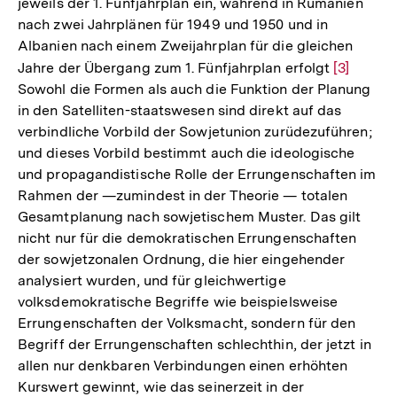
jeweils der 1. Fünfjahrplan ein, während in Rumänien
nach zwei Jahrplänen für 1949 und 1950 und in
Albanien nach einem Zweijahrplan für die gleichen
Jahre der Übergang zum 1. Fünfjahrplan erfolgt
Zur
[3]
Sowohl die Formen als auch die Funktion der Planung
Auflösun
in den Satelliten-staatswesen sind direkt auf das
der
verbindliche Vorbild der Sowjetunion zurüdezuführen;
Fußnote
und dieses Vorbild bestimmt auch die ideologische
und propagandistische Rolle der Errungenschaften im
Rahmen der —zumindest in der Theorie — totalen
Gesamtplanung nach sowjetischem Muster. Das gilt
nicht nur für die demokratischen Errungenschaften
der sowjetzonalen Ordnung, die hier eingehender
analysiert wurden, und für gleichwertige
volksdemokratische Begriffe wie beispielsweise
Errungenschaften der Volksmacht, sondern für den
Begriff der Errungenschaften schlechthin, der jetzt in
allen nur denkbaren Verbindungen einen erhöhten
Kurswert gewinnt, wie das seinerzeit in der