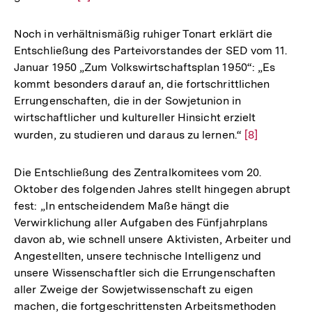
Auflösung
der
Noch in verhältnismäßig ruhiger Tonart erklärt die
Fußnote
Entschließung des Parteivorstandes der SED vom 11.
Januar 1950 „Zum Volkswirtschaftsplan 1950“: „Es
kommt besonders darauf an, die fortschrittlichen
Errungenschaften, die in der Sowjetunion in
wirtschaftlicher und kultureller Hinsicht erzielt
wurden, zu studieren und daraus zu lernen.“
Zur
[8]
Auflösung
der
Die Entschließung des Zentralkomitees vom 20.
Fußnote
Oktober des folgenden Jahres stellt hingegen abrupt
fest: „In entscheidendem Maße hängt die
Verwirklichung aller Aufgaben des Fünfjahrplans
davon ab, wie schnell unsere Aktivisten, Arbeiter und
Angestellten, unsere technische Intelligenz und
unsere Wissenschaftler sich die Errungenschaften
aller Zweige der Sowjetwissenschaft zu eigen
machen, die fortgeschrittensten Arbeitsmethoden