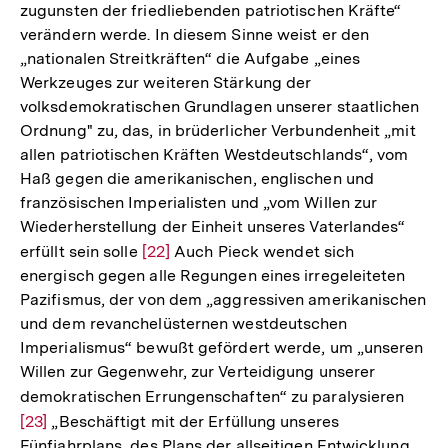
zugunsten der friedliebenden patriotischen Kräfte“
verändern werde. In diesem Sinne weist er den
„nationalen Streitkräften“ die Aufgabe „eines
Werkzeuges zur weiteren Stärkung der
volksdemokratischen Grundlagen unserer staatlichen
Ordnung" zu, das, in brüderlicher Verbundenheit „mit
allen patriotischen Kräften Westdeutschlands“, vom
Haß gegen die amerikanischen, englischen und
französischen Imperialisten und „vom Willen zur
Wiederherstellung der Einheit unseres Vaterlandes“
erfüllt sein solle
Zur
[22]
Auch Pieck wendet sich
energisch gegen alle Regungen eines irregeleiteten
Auflösung
Pazifismus, der von dem „aggressiven amerikanischen
der
und dem revanchelüsternen westdeutschen
Fußnote
Imperialismus“ bewußt gefördert werde, um „unseren
Willen zur Gegenwehr, zur Verteidigung unserer
demokratischen Errungenschaften“ zu paralysieren
Zur
[23]
„Beschäftigt mit der Erfüllung unseres
Auflö
Fünfjahrplans, des Plans der allseitigen Entwicklung
der