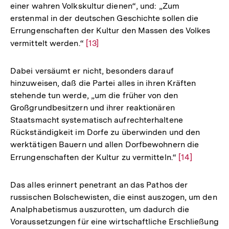
einer wahren Volkskultur dienen“, und: „Zum
erstenmal in der deutschen Geschichte sollen die
Errungenschaften der Kultur den Massen des Volkes
vermittelt werden.“
Zur
[13]
Auflösung
der
Dabei versäumt er nicht, besonders darauf
Fußnote
hinzuweisen, daß die Partei alles in ihren Kräften
stehende tun werde, „um die früher von den
Großgrundbesitzern und ihrer reaktionären
Staatsmacht systematisch aufrechterhaltene
Rückständigkeit im Dorfe zu überwinden und den
werktätigen Bauern und allen Dorfbewohnern die
Errungenschaften der Kultur zu vermitteln.“
Zur
[14]
Auflösung
der
Das alles erinnert penetrant an das Pathos der
Fußnote
russischen Bolschewisten, die einst auszogen, um den
Analphabetismus auszurotten, um dadurch die
Voraussetzungen für eine wirtschaftliche Erschließung