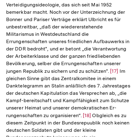
Verteidigungsideologie, das sich seit Mai 1952
bemerkbar macht. Noch vor der Unterzeichnung der
Bonner und Pariser Verträge erklärt Ulbricht es für
unbestreitbar, „daß der wiedererstehende
Militarismus in Westdeutschland die
Errungenschaften unseres friedlichen Aufbauwerks in
der DDR bedroht", und er betont „die Verantwortung
der Arbeiterklasse und der ganzen friedliebenden
Bevölkerung, selber die Errungenschaften unserer
jungen Republik zu sichern und zu schützen".
Zur
[17]
Im
gleichen Sinne gibt das Zentralkomitee in einem
Auflösung
Danktelegramm an Stalin anläßlich des 7. Jahrestages
der
der deutschen Kapitulation das Versprechen ab, „die
Fußnote
Kampf-bereitschaft und Kampffähigkeit zum Schutze
unserer Heimat und unserer demokratischen Er-
rungenschaften zu organisieren“.
Zur
[18]
Obgleich es zu
diesem Zeitpunkt in der Bundesrepuublik noch keinen
Auflösung
deutschen Soldaten gibt und der kleine
der