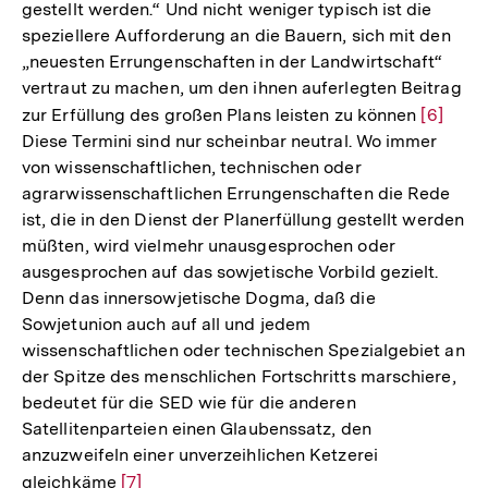
gestellt werden.“ Und nicht weniger typisch ist die
Auflösung
speziellere Aufforderung an die Bauern, sich mit den
der
„neuesten Errungenschaften in der Landwirtschaft“
Fußnote
vertraut zu machen, um den ihnen auferlegten Beitrag
zur Erfüllung des großen Plans leisten zu können
Zur
[6]
Diese Termini sind nur scheinbar neutral. Wo immer
Auflösu
von wissenschaftlichen, technischen oder
der
agrarwissenschaftlichen Errungenschaften die Rede
Fußnot
ist, die in den Dienst der Planerfüllung gestellt werden
müßten, wird vielmehr unausgesprochen oder
ausgesprochen auf das sowjetische Vorbild gezielt.
Denn das innersowjetische Dogma, daß die
Sowjetunion auch auf all und jedem
wissenschaftlichen oder technischen Spezialgebiet an
der Spitze des menschlichen Fortschritts marschiere,
bedeutet für die SED wie für die anderen
Satellitenparteien einen Glaubenssatz, den
anzuzweifeln einer unverzeihlichen Ketzerei
gleichkäme
Zur
[7]