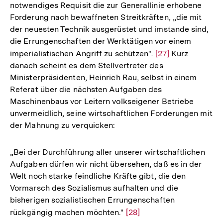
notwendiges Requisit die zur Generallinie erhobene
Forderung nach bewaffneten Streitkräften, „die mit
der neuesten Technik ausgerüstet und imstande sind,
die Errungenschaften der Werktätigen vor einem
imperialistischen Angriff zu schützen".
Zur
[27]
Kurz
danach scheint es dem Stellvertreter des
Auflösung
Ministerpräsidenten, Heinrich Rau, selbst in einem
der
Referat über die nächsten Aufgaben des
Fußnote
Maschinenbaus vor Leitern volkseigener Betriebe
unvermeidlich, seine wirtschaftlichen Forderungen mit
der Mahnung zu verquicken:
„Bei der Durchführung aller unserer wirtschaftlichen
Aufgaben dürfen wir nicht übersehen, daß es in der
Welt noch starke feindliche Kräfte gibt, die den
Vormarsch des Sozialismus aufhalten und die
bisherigen sozialistischen Errungenschaften
rückgängig machen möchten."
Zur
[28]
Zum
Seite