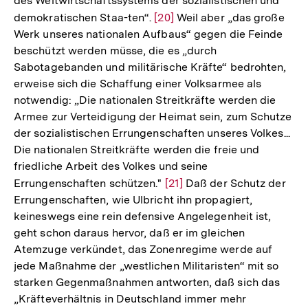
des Weltwirtschaftssystems der sozialistischen und
demokratischen Staa-ten“.
Zur
[20]
Weil aber „das große
Werk unseres nationalen Aufbaus“ gegen die Feinde
Auflösung
beschützt werden müsse, die es „durch
der
Sabotagebanden und militärische Kräfte“ bedrohten,
Fußnote
erweise sich die Schaffung einer Volksarmee als
notwendig: „Die nationalen Streitkräfte werden die
Armee zur Verteidigung der Heimat sein, zum Schutze
der sozialistischen Errungenschaften unseres Volkes...
Die nationalen Streitkräfte werden die freie und
friedliche Arbeit des Volkes und seine
Errungenschaften schützen."
Zur
[21]
Daß der Schutz der
Errungenschaften, wie Ulbricht ihn propagiert,
Auflösung
keineswegs eine rein defensive Angelegenheit ist,
der
geht schon daraus hervor, daß er im gleichen
Fußnote
Atemzuge verkündet, das Zonenregime werde auf
jede Maßnahme der „westlichen Militaristen“ mit so
starken Gegenmaßnahmen antworten, daß sich das
„Kräfteverhältnis in Deutschland immer mehr