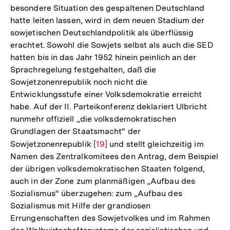
besondere Situation des gespaltenen Deutschland
hatte leiten lassen, wird in dem neuen Stadium der
sowjetischen Deutschlandpolitik als überflüssig
erachtet. Sowohl die Sowjets selbst als auch die SED
hatten bis in das Jahr 1952 hinein peinlich an der
Sprachregelung festgehalten, daß die
Sowjetzonenrepublik noch nicht die
Entwicklungsstufe einer Volksdemokratie erreicht
habe. Auf der II. Parteikonferenz deklariert Ulbricht
nunmehr offiziell „die volksdemokratischen
Grundlagen der Staatsmacht“ der
Sowjetzonenrepublik
Zur
[19]
und stellt gleichzeitig im
Namen des Zentralkomitees den Antrag, dem Beispiel
Auflösung
der übrigen volksdemokratischen Staaten folgend,
der
auch in der Zone zum planmäßigen „Aufbau des
Fußnote
Sozialismus“ überzugehen: zum „Aufbau des
Sozialismus mit Hilfe der grandiosen
Errungenschaften des Sowjetvolkes und im Rahmen