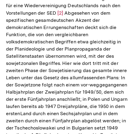
für eine Wiedervereinigung Deutschlands nach den
Vorstellungen der SED
Zur
[2]
Abgesehen von dem
spezifischen gesamdeutschen Akzent der
Auflösung
demokratischen Errungenschaften deckt sich die
der
Funktion, die von den vergleichbaren
Fußnote
volksdemokratischen Begriffen etwa gleichzeitig in
der Planideologie und der Planpropaganda der
Satellitenstaaten übernommen wird, mit der des
sowjetzonalen Begriffes. Hier wie dort tritt mit der
zweiten Phase der Sowjetisierung das gesamte innere
Leben unter das Gesetz des allumfassenden Plans: In
der Sowjetzone folgt nach einem vor-weggegangenen
Halbjahrplan der Zweijahrplan für 1949/50, dem sich
der erste Fünfjahrplan anschließt; in Polen und Ungarn
laufen bereits ab 1947 Dreijahrpläne, die 1950 in dem
erstenLand durch einen Sechsjahrplan und in dem
zweiten durch einen Fünfjahrplan abgelöst werden; in
der Tschechoslowakei und in Bulgarien setzt 1949