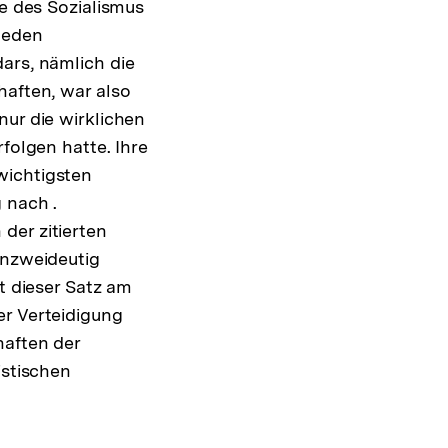
te des Sozialismus
jeden
rs, nämlich die
haften, war also
nur die wirklichen
folgen hatte. Ihre
wichtigsten
 nach .
der zitierten
unzweideutig
t dieser Satz am
er Verteidigung
haften der
istischen