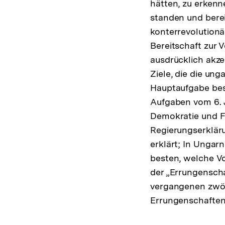
hätten, zu erkenn
standen und berei
konterrevolutionä
Bereitschaft zur 
ausdrücklich akz
Ziele, die die un
Hauptaufgabe best
Aufgaben vom 6. 
Demokratie und Fr
Regierungserkläru
erklärt; In Ungar
besten, welche Vo
der „Errungenscha
vergangenen zwölf
Errungenschaften