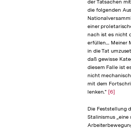
der Tatsachen mit
die folgenden Aus
Nationalversammlu
einer proletarisc
nach ist es nicht
erfüllen... Meine
in die Tat umzuse
daß gewisse Kateg
diesem Falle ist e
nicht mechanisch
mit dem Fortschr
lenken."
Zur
[6]
Auflösun
der
Die Feststellung 
Fußnote
Stalinismus „eine
Arbeiterbewegu