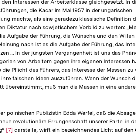
 den Interessen der Arbeiterklasse gleichgesetzt. In 
führungen, die Kadar im Mai 1957 in der ungarischen
ng machte, als eine geradezu klassische Definition 
hen Diktatur nach sowjetischem Vorbild zu werten: „M
 die Aufgabe der Führung, die Wünsche und den Willen
r Meinung nach ist es die Aufgabe der Führung, das In
tzen ... In der jüngsten Vergangenheit ist uns das Ph
orien von Arbeitern gegen ihre eigenen Interessen h
s die Pflicht des Führers, das Interesse der Massen zu
 ihre falschen Ideen auszuführen. Wenn der Wunsch d
itt übereinstimmt, muß man die Massen in eine ander
g
der polnischen Publizistin Edda Werfel, daß die Absag
 neue revolutionäre Errungenschaft unserer Partei in d
ng“
Zur
[7]
darstelle, wirft ein bezeichnendes Licht auf den 