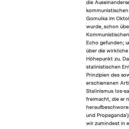
die Auseinanderse
kommunistischen P
Gomulka im Oktobe
wurde, schon über
Kommunistischen P
Echo gefunden; 
über die wirklich
Höhepunkt zu. Da
stalinistischen E
Prinzipien des so
erschienenen Arti
Stalinismus los-s
freimacht, die er
heraufbeschworen 
und Propaganda'je
wir zumindest in 