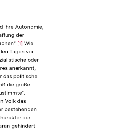
nd ihre Autonomie,
affung der
machen"
Zur
[1]
Wie
den Tagen vor
Auflösung
zialistische oder
der
res anerkannt,
Fußnote
r das politische
aß die große
ustimmte".
en Volk das
der bestehenden
harakter der
aran gehindert