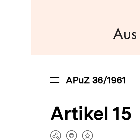
a
t
i
o
n
APuZ 36/1961
INHALTSNAVIGATION
ÖFFNEN
Artikel 15
Artikel
Teilen
Inhalt