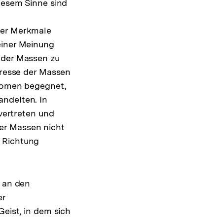
diesem Sinne sind
der Merkmale
einer Meinung
 der Massen zu
teresse der Massen
änomen begegnet,
andelten. In
 vertreten und
er Massen nicht
e Richtung
e an den
er
Geist, in dem sich