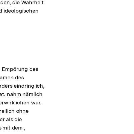
 den, die Wahrheit
nd ideologischen
ie Empörung des
 Namen des
ders eindringlich,
tet. nahm nämlich
erwirklichen war.
freilich ohne
r als die
'mit dem ,