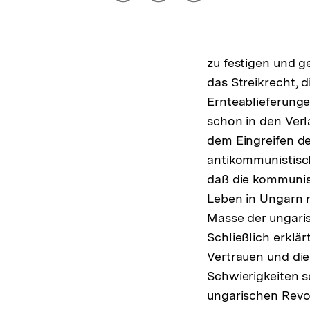
drucken
Optionen
merken
anzeigen
zu festigen und g
das Streikrecht, d
Ernteablieferung
schon in den Ver
dem Eingreifen der
antikommunistisch
daß die kommunist
Leben in Ungarn n
Masse der ungari
Schließlich erklä
Vertrauen und di
Schwierigkeiten s
ungarischen Revol