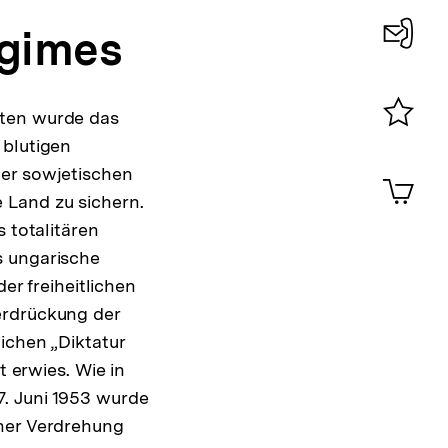
egimes
Konta
0
ften wurde das
Merklist
 blutigen
ansehen
der sowjetischen
0
Artik
im
 Land zu sichern.
Shop-
 totalitären
Warenko
s ungarische
ansehen
er freiheitlichen
erdrückung der
ichen „Diktatur
t erwies. Wie in
. Juni 1953 wurde
cher Verdrehung