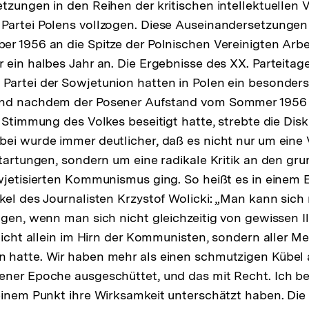
tzungen in den Reihen der kritischen intellektuellen 
Auflösung
artei Polens vollzogen. Diese Auseinandersetzungen 
der
r 1956 an die Spitze der Polnischen Vereinigten Arbe
Fußnote
 ein halbes Jahr an. Die Ergebnisse des XX. Parteitag
artei der Sowjetunion hatten in Polen ein besonders
und nachdem der Posener Aufstand vom Sommer 195
e Stimmung des Volkes beseitigt hatte, strebte die Dis
bei wurde immer deutlicher, daß es nicht nur um ein
ntartungen, sondern um eine radikale Kritik an den g
wjetisierten Kommunismus ging. So heißt es in einem
kel des Journalisten Krzystof Wolicki: „Man kann sich
agen, wenn man sich nicht gleichzeitig von gewissen I
 nicht allein im Hirn der Kommunisten, sondern aller 
hatte. Wir haben mehr als einen schmutzigen Kübel au
ner Epoche ausgeschüttet, und das mit Recht. Ich be
einem Punkt ihre Wirksamkeit unterschätzt haben. Di