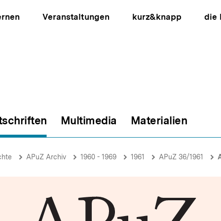
ernen
Veranstaltungen
kurz&knapp
die
tschriften
Multimedia
Materialien
ion
chte
APuZ Archiv
1960 - 1969
1961
APuZ 36/1961
A