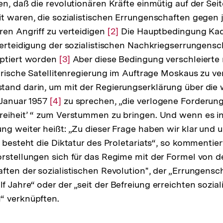
en, daß die revolutionären Kräfte einmütig auf der Sei
t waren, die sozialistischen Errungenschaften gegen 
ren Angriff zu verteidigen
Zur
[2]
Die Hauptbedingung Kada
Verteidigung der sozialistischen Nachkriegserrungensc
Auflösung
eptiert worden
Zur
[3]
Aber diese Bedingung verschleierte 
der
garische Satellitenregierung im Auftrage Moskaus zu ver
Auflösung
Fußnote
and darin, um mit der Regierungserklärung über die 
der
Januar 1957
Zur
[4]
Fußnote
zu sprechen, „die verlogene Forderung
eiheit’ “ zum Verstummen zu bringen. Und wenn es in 
Auflösung
ng weiter heißt: „Zu dieser Frage haben wir klar und 
der
n besteht die Diktatur des Proletariats“, so kommentier
Fußnote
rstellungen sich für das Regime mit der Formel von d
ften der sozialistischen Revolution", der „Errungensc
 Jahre“ oder der „seit der Befreiung erreichten sozial
“ verknüpften.