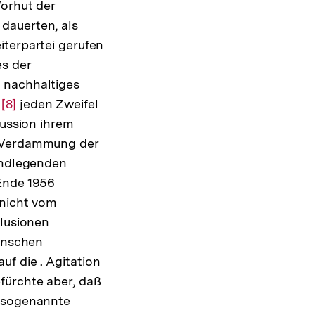
Vorhut der
dauerten, als
iterpartei gerufen
es der
 nachhaltiges
6
Zur
[8]
jeden Zweifel
kussion ihrem
Auflösung
e Verdammung der
der
rundlegenden
Fußnote
 Ende 1956
 nicht vom
llusionen
Menschen
f die . Agitation
fürchte aber, daß
e sogenannte