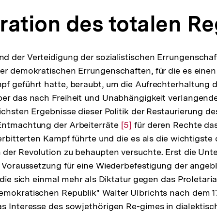
ration des totalen R
d der Verteidigung der sozialistischen Errungenscha
er demokratischen Errungenschaften, für die es einen
f geführt hatte, beraubt, um die Aufrechterhaltung 
er das nach Freiheit und Unabhängigkeit verlangende
ichsten Ergebnisse dieser Politik der Restaurierung des
Entmachtung der Arbeiterräte
Zur
[5]
für deren Rechte da
erbitterten Kampf führte und die es als die wichtigste d
Auflösung
der Revolution zu behaupten versuchte. Erst die Unt
der
e Voraussetzung für eine Wiederbefestigung der angebl
Fußnote
 die sich einmal mehr als Diktatur gegen das Proletaria
emokratischen Republik" Walter Ulbrichts nach dem 17
s Interesse des sowjethörigen Re-gimes in dialektis