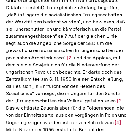
Unterordnung unter die in ihrem Namen ausgeübte
Diktatur besteht), habe gleich zu Anfang begriffen,
„daß in Ungarn die sozialistischen Errungenschaften
der Werktätigen bedroht wurden", und bewiesen, daß
sie „unerschütterlich und kämpferisch um die Partei
zusammengeshlossen“ sei? Auf der gleichen Linie
liegt auch die angebliche Sorge der SED um die
„revolutionären sozialistischen Errungenschaften der
polnischen Arbeiterklasse“
Zur
[2]
und der Applaus, mit
dem sie die Sowjetunion für die Niederwerfung der
Auflösung
ungarischen Revolution bedachte. Erklärte doch das
der
Zentralkomitee am 6. 11. 1956 in einer Entschließung,
Fußnote
daß es sich „in Ehrfurcht vor den Helden des
Sozialismus“ verneige, die in Ungarn für den Schutz
der „Errungenschaften des Volkes“ gefallen seien
Zur
[3]
Das wichtigste Zeugnis aber für die Folgerungen, die
Auflös
von der Einheitspartei aus den Vorgängen in Polen und
der
Ungarn gezogen wurden, ist der von Schirdewan
Zur
[4]
Fußnot
Mitte November 1956 erstattete Bericht des
Auflösu