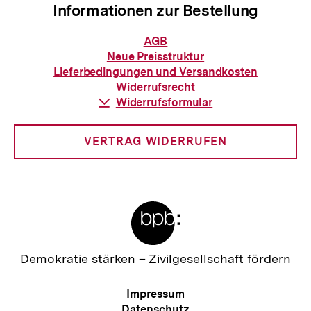
n
Informationen zur Bestellung
r
h
I
Informationen
AGB
a
zur
n
Neue Preisstruktur
Bestellung
l
Lieferbedingungen und Versandkosten
h
Widerrufsrecht
t
a
Download-
Widerrufsformular
:
Link:
l
t
VERTRAG WIDERRUFEN
:
Meta-
Links
Zur
Demokratie stärken –
Zivilgesellschaft fördern
Startseite
der
Meta-
Impressum
bpb
Navigation
Datenschutz