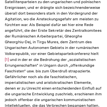
Satellitenparteien zu den ungarischen und polnischen
Ereignissen; und er drängte sich bezeichnenderweise
überall dort besonders stark in den Vordergrund der
Agitation, wo die Ansteckungsgefahr am meisten zu
fürchten war. Als Beispiel dafür sei hier eine Rede
angeführt, die der Erste Sekretär des Zentralkomitees
der Rumänischen Arbeiterpartei, Gheorghe
Gheorghiu-Dej, in Tirgu Mures, dem Zentrum des
Ungarischen Autonomen Gebiets in der rumänischen
Volksrepublik, vor einer Gebietsparteikonferenz hielt
Zur
[1]
und in der er die Bedrohung der „sozialistischen
Aufl
Errungenschaften" in Ungarn durch „offenkundige
der
Faschisten“ usw. bis zum Überdruß strapazierte.
Fuß
Gefährlicher noch als die faschistischen,
imperialistischen und aristokratischen Elemente,
denen er zu Unrecht einen entscheidenden Einfluß auf
die ungarische Entwicklung zuschrieb, erschienen ihm
jedoch offenbar die ungarischen kommunistischen
Intellektuellen, die das Verbrechen begangen hatten,