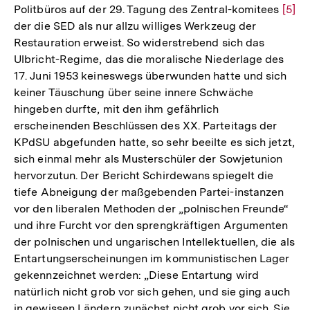
Politbüros auf der 29. Tagung des Zentral-komitees
Zur
[5]
der
der die SED als nur allzu williges Werkzeug der
Aufl
Fußnot
Restauration erweist. So widerstrebend sich das
der
Ulbricht-Regime, das die moralische Niederlage des
Fußn
17. Juni 1953 keineswegs überwunden hatte und sich
keiner Täuschung über seine innere Schwäche
hingeben durfte, mit den ihm gefährlich
erscheinenden Beschlüssen des XX. Parteitags der
KPdSU abgefunden hatte, so sehr beeilte es sich jetzt,
sich einmal mehr als Musterschüler der Sowjetunion
hervorzutun. Der Bericht Schirdewans spiegelt die
tiefe Abneigung der maßgebenden Partei-instanzen
vor den liberalen Methoden der „polnischen Freunde“
und ihre Furcht vor den sprengkräftigen Argumenten
der polnischen und ungarischen Intellektuellen, die als
Entartungserscheinungen im kommunistischen Lager
gekennzeichnet werden: „Diese Entartung wird
natürlich nicht grob vor sich gehen, und sie ging auch
in gewissen Ländern zunächst nicht grob vor sich. Sie