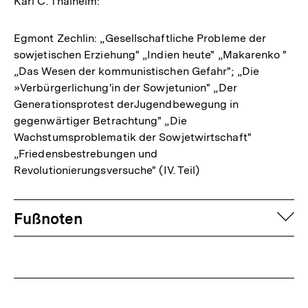
Karl C. Thalheim:
Egmont Zechlin: „Gesellschaftliche Probleme der
sowjetischen Erziehung" „Indien heute" „Makarenko "
„Das Wesen der kommunistischen Gefahr"; „Die
»Verbürgerlichung'in der Sowjetunion" „Der
Generationsprotest derJugendbewegung in
gegenwärtiger Betrachtung" „Die
Wachstumsproblematik der Sowjetwirtschaft"
„Friedensbestrebungen und
Revolutionierungsversuche" (IV. Teil)
Fussnoten
auf
Fußnoten