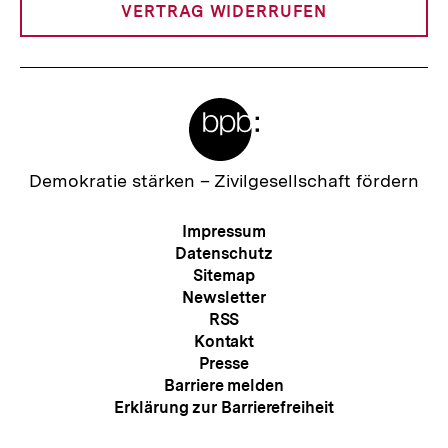
VERTRAG WIDERRUFEN
Meta-
Links
Zur
Demokratie stärken –
Zivilgesellschaft fördern
Startseite
der
Meta-
Impressum
bpb
Navigation
Datenschutz
Sitemap
Newsletter
RSS
Kontakt
Presse
Barriere melden
Erklärung zur Barrierefreiheit