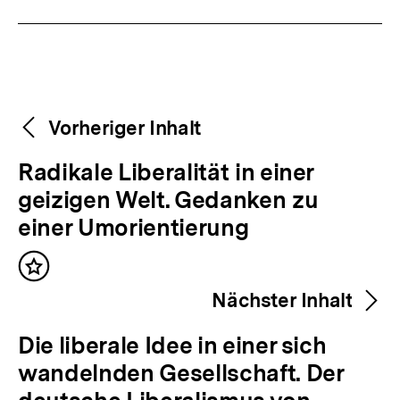
Fussnoten
Weitere
Content-
Vorheriger Inhalt
Navigation
Inhalte
V
Radikale Liberalität in einer
o
geizigen Welt. Gedanken zu
r
einer Umorientierung
h
Inhalt
e
merken
Nächster Inhalt
r
i
N
Die liberale Idee in einer sich
g
ä
wandelnden Gesellschaft. Der
e