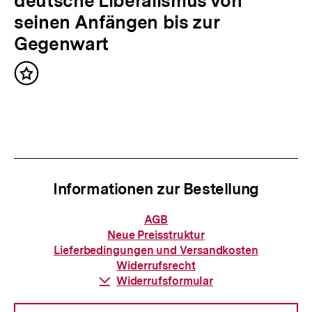
c
deutsche Liberalismus von
r
h
seinen Anfängen bis zur
I
s
Gegenwart
n
t
h
Inhalt
e
merken
a
r
l
I
t
n
:
h
Informationen zur Bestellung
a
l
Informationen
AGB
zur
t
Neue Preisstruktur
Bestellung
Lieferbedingungen und Versandkosten
:
Widerrufsrecht
Download-
Widerrufsformular
Link: