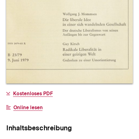
Allgemeine
Download-
Kostenloses PDF
Informationen
Link:
Interner
Online lesen
Link:
Inhaltsbeschreibung