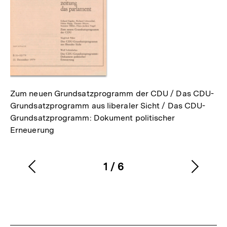
Zum neuen Grundsatzprogramm der CDU / Das CDU-
Grundsatzprogramm aus liberaler Sicht / Das CDU-
Grundsatzprogramm: Dokument politischer
Erneuerung
1
/
6
Vorherigen
Nächs
Karussellinhalt
von
Inhalt
Inhalt
anzeigen
anzei