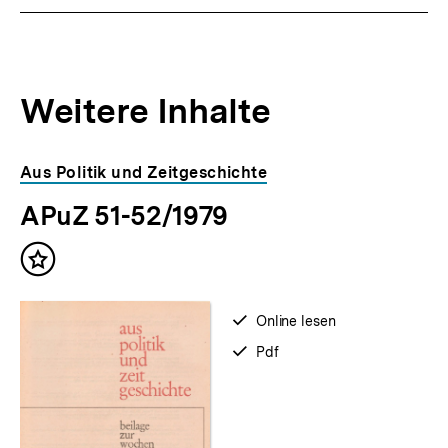
Weitere Inhalte
Inhaltskarousell
Inhaltskarussell
Aus Politik und Zeitgeschichte
für
überspringen
APuZ 51-52/1979
weitere
Inhalte
Inhalt
merken
verfügbar
Online lesen
zum
verfügbar
Pdf
als