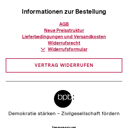
Informationen zur Bestellung
Informationen
AGB
zur
Neue Preisstruktur
Bestellung
Lieferbedingungen und Versandkosten
Widerrufsrecht
Download-
Widerrufsformular
Link:
VERTRAG WIDERRUFEN
Meta-
Links
Zur
Demokratie stärken –
Zivilgesellschaft fördern
Startseite
der
Meta-
Impressum