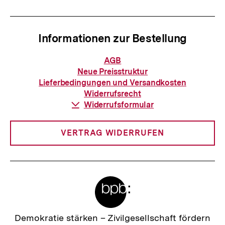
:
I
n
Informationen zur Bestellung
h
a
Informationen
AGB
zur
l
Neue Preisstruktur
Bestellung
Lieferbedingungen und Versandkosten
t
Widerrufsrecht
:
Download-
Widerrufsformular
Link:
VERTRAG WIDERRUFEN
Meta-
Links
Zur
Demokratie stärken –
Zivilgesellschaft fördern