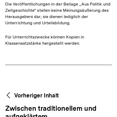
Die Veröffentlichungen in der Beilage „Aus Politik und
Zeitgeschichte“ stellen keine Meinungsäußerung des
Herausgebers dar; sie dienen lediglich der
Unterrichtung und Urteilsbildung.
Für Unterrichtszwecke können Kopien in
Klassensatzstärke hergestellt werden.
Fussnoten
Weitere
Content-
Vorheriger Inhalt
Navigation
Inhalte
V
Zwischen traditionellem und
o
aufgeklärtem