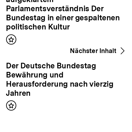
r
Parlamentsverständnis Der
h
Bundestag in einer gespaltenen
e
politischen Kultur
r
Inhalt
i
merken
Nächster Inhalt
g
e
N
Der Deutsche Bundestag
r
ä
Bewährung und
I
c
Herausforderung nach vierzig
n
h
Jahren
h
s
a
Inhalt
t
merken
l
e
t
r