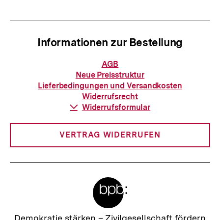
Informationen zur Bestellung
Informationen
AGB
zur
Neue Preisstruktur
Bestellung
Lieferbedingungen und Versandkosten
Widerrufsrecht
Download-
Widerrufsformular
Link:
VERTRAG WIDERRUFEN
Meta-
Links
Zur
Demokratie stärken –
Zivilgesellschaft fördern