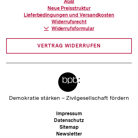
Informationen
AGB
zur
Neue Preisstruktur
Bestellung
Lieferbedingungen und Versandkosten
Widerrufsrecht
Download-
Widerrufsformular
Link:
VERTRAG WIDERRUFEN
Meta-
Links
Zur
Demokratie stärken –
Zivilgesellschaft fördern
Startseite
der
Meta-
Impressum
bpb
Navigation
Datenschutz
Sitemap
Newsletter