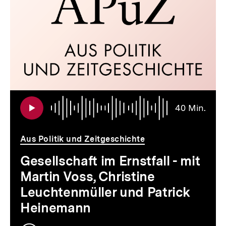
Inhalte
Audi
Daue
40 Min.
40
Min.
Aus Politik und Zeitgeschichte
Gesellschaft im Ernstfall - mit
Martin Voss, Christine
Leuchtenmüller und Patrick
Heinemann