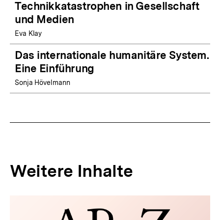
Technikkatastrophen in Gesellschaft
und Medien
Eva Klay
Das internationale humanitäre System.
Eine Einführung
Sonja Hövelmann
Weitere Inhalte
Inhaltskarousell
Inhaltskarussell
für
überspringen
weitere