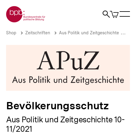
Direkt
Zur Startseite der bpb
zum
0
Artikel
Sho
Seiteninhalt
im
Naviga
Suche
springen
War
öffne
öffnen
öff
Pfadnavigation
Bevölkerungsschutz
Brotkrümelnavigation
Shop
Zeitschriften
Aus Politik und Zeitgeschichte
Aus 
|
bpb.de
Bevölkerungsschutz
Aus Politik und Zeitgeschichte 10-
11/2021