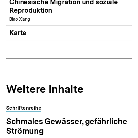
Chinesische Migration und soziale
Reproduktion
Biao Xiang
Karte
Weitere Inhalte
Inhaltskarousell
Inhaltskarussell
Schriftenreihe
für
überspringen
Schmales Gewässer, gefährliche
weitere
Inhalte
Strömung