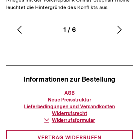
leuchtet die Hintergründe des Konflikts aus.
1
/
6
Vorherigen
Nächs
Karussellinhalt
von
Inhalt
Inhalt
anzeigen
anzei
Informationen zur Bestellung
Informationen
AGB
zur
Neue Preisstruktur
Bestellung
Lieferbedingungen und Versandkosten
Widerrufsrecht
Download-
Widerrufsformular
Link:
VERTRAG WIDERRUFEN