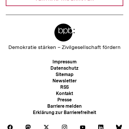
Meta-
Links
Zur
Demokratie stärken –
Zivilgesellschaft fördern
Startseite
der
Meta-
Impressum
bpb
Navigation
Datenschutz
Sitemap
Newsletter
RSS
Kontakt
Presse
Barriere melden
Erklärung zur Barrierefreiheit
Auf
Auf
Auf
Auf
Auf
Auf
Au