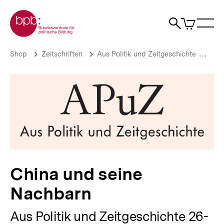
Direkt
Zur Startseite der bpb
zum
0
Artikel
Sho
Seiteninhalt
im
Naviga
Suche
springen
War
öffne
öffnen
öff
Pfadnavigation
China
Brotkrümelnavigation
Shop
Zeitschriften
Aus Politik und Zeitgeschichte
Aus 
und
seine
Nachbarn
|
bpb.de
China und seine
Nachbarn
Aus Politik und Zeitgeschichte 26-