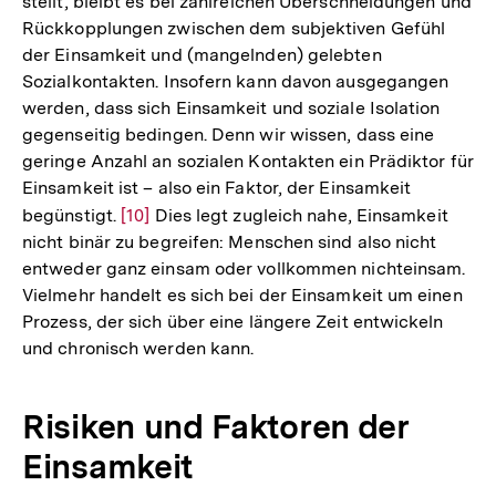
stellt, bleibt es bei zahlreichen Überschneidungen und
Rückkopplungen zwischen dem subjektiven Gefühl
der Einsamkeit und (mangelnden) gelebten
Sozialkontakten. Insofern kann davon ausgegangen
werden, dass sich Einsamkeit und soziale Isolation
gegenseitig bedingen. Denn wir wissen, dass eine
geringe Anzahl an sozialen Kontakten ein Prädiktor für
Einsamkeit ist – also ein Faktor, der Einsamkeit
begünstigt.
Zur
[10]
Dies legt zugleich nahe, Einsamkeit
nicht binär zu begreifen: Menschen sind also nicht
Auflösung
entweder ganz einsam oder vollkommen nichteinsam.
der
Vielmehr handelt es sich bei der Einsamkeit um einen
Fußnote
Prozess, der sich über eine längere Zeit entwickeln
und chronisch werden kann.
Risiken und Faktoren der
Einsamkeit