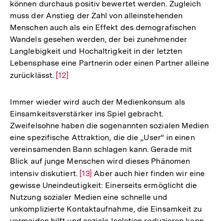
können durchaus positiv bewertet werden. Zugleich
muss der Anstieg der Zahl von alleinstehenden
Menschen auch als ein Effekt des demografischen
Wandels gesehen werden, der bei zunehmender
Langlebigkeit und Hochaltrigkeit in der letzten
Lebensphase eine Partnerin oder einen Partner alleine
zurücklässt.
Zur
[12]
Auflösung
der
Immer wieder wird auch der Medienkonsum als
Fußnote
Einsamkeitsverstärker ins Spiel gebracht.
Zweifelsohne haben die sogenannten sozialen Medien
eine spezifische Attraktion, die die „User“ in einen
vereinsamenden Bann schlagen kann. Gerade mit
Blick auf junge Menschen wird dieses Phänomen
intensiv diskutiert.
Zur
[13]
Aber auch hier finden wir eine
gewisse Uneindeutigkeit: Einerseits ermöglicht die
Auflösung
Nutzung sozialer Medien eine schnelle und
der
unkomplizierte Kontaktaufnahme, die Einsamkeit zu
Fußnote
vermeiden hilft und soziale Isolation reduzieren kann.