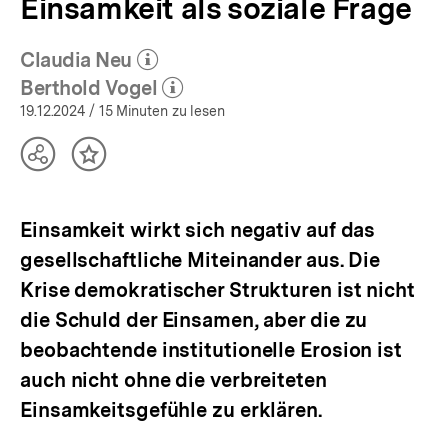
Einsamkeit als soziale Frage
Claudia Neu
(Mehr zum Autor)
öffnen
Berthold Vogel
(Mehr zum Autor)
öffnen
19.12.2024
/ 15 Minuten zu lesen
Teilen
Inhalt
Optionen
merken
anzeigen
Einsamkeit wirkt sich negativ auf das
gesellschaftliche Miteinander aus. Die
Krise demokratischer Strukturen ist nicht
die Schuld der Einsamen, aber die zu
beobachtende institutionelle Erosion ist
auch nicht ohne die verbreiteten
Einsamkeitsgefühle zu erklären.