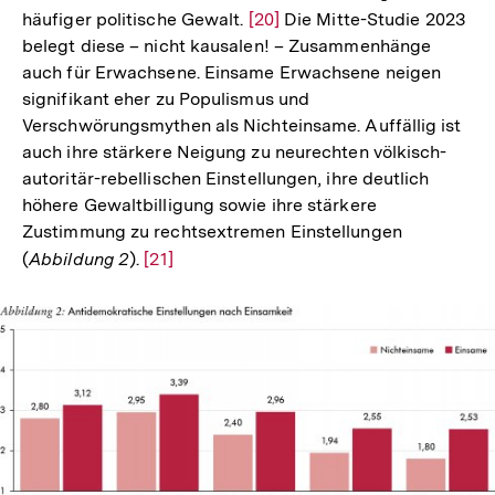
häufiger politische Gewalt.
Zur
[20]
Die Mitte-Studie 2023
belegt diese – nicht kausalen! – Zusammenhänge
Auflösung
auch für Erwachsene. Einsame Erwachsene neigen
der
signifikant eher zu Populismus und
Fußnote
Verschwörungsmythen als Nichteinsame. Auffällig ist
auch ihre stärkere Neigung zu neurechten völkisch-
autoritär-rebellischen Einstellungen, ihre deutlich
höhere Gewaltbilligung sowie ihre stärkere
Zustimmung zu rechtsextremen Einstellungen
(
Abbildung 2
).
Zur
[21]
Auflösung
der
Fußnote
In
Lightbox
öffnen