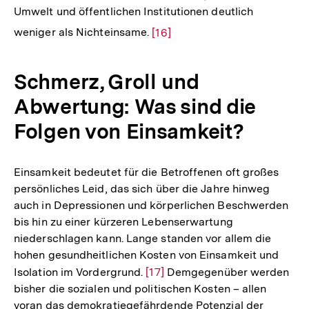
Umwelt und öffentlichen Institutionen deutlich
Zur
weniger als Nichteinsame.
[16]
Auflösung
der
Schmerz, Groll und
Fußnote
Abwertung: Was sind die
Folgen von Einsamkeit?
Einsamkeit bedeutet für die Betroffenen oft großes
persönliches Leid, das sich über die Jahre hinweg
auch in Depressionen und körperlichen Beschwerden
bis hin zu einer kürzeren Lebenserwartung
niederschlagen kann. Lange standen vor allem die
hohen gesundheitlichen Kosten von Einsamkeit und
Isolation im Vordergrund.
Zur
[17]
Demgegenüber werden
bisher die sozialen und politischen Kosten – allen
Auflösung
voran das demokratiegefährdende Potenzial der
der