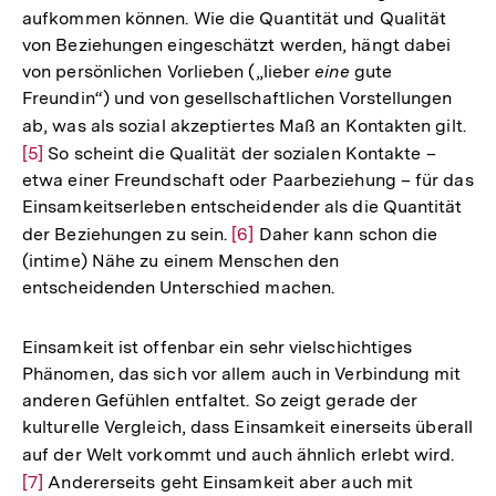
aufkommen können. Wie die Quantität und Qualität
von Beziehungen eingeschätzt werden, hängt dabei
von persönlichen Vorlieben („lieber
eine
gute
Freundin“) und von gesellschaftlichen Vorstellungen
ab, was als sozial akzeptiertes Maß an Kontakten gilt.
Zur
[5]
So scheint die Qualität der sozialen Kontakte –
Auf
etwa einer Freundschaft oder Paarbeziehung – für das
der
Einsamkeitserleben entscheidender als die Quantität
Fuß
der Beziehungen zu sein.
Zur
[6]
Daher kann schon die
(intime) Nähe zu einem Menschen den
Auflösung
entscheidenden Unterschied machen.
der
Fußnote
Einsamkeit ist offenbar ein sehr vielschichtiges
Phänomen, das sich vor allem auch in Verbindung mit
anderen Gefühlen entfaltet. So zeigt gerade der
kulturelle Vergleich, dass Einsamkeit einerseits überall
auf der Welt vorkommt und auch ähnlich erlebt wird.
Zur
[7]
Andererseits geht Einsamkeit aber auch mit
Aufl