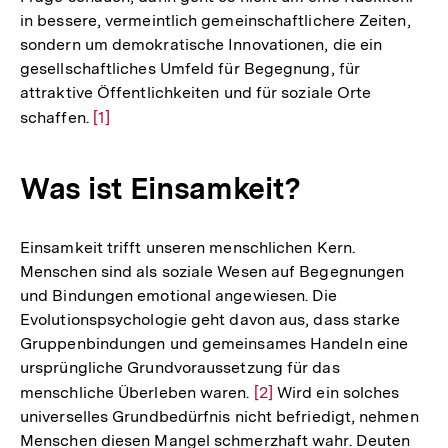
in bessere, vermeintlich gemeinschaftlichere Zeiten,
sondern um demokratische Innovationen, die ein
gesellschaftliches Umfeld für Begegnung, für
attraktive Öffentlichkeiten und für soziale Orte
schaffen.
Zur
[1]
Auflösung
der
Was ist Einsamkeit?
Fußnote
Einsamkeit trifft unseren menschlichen Kern.
Menschen sind als soziale Wesen auf Begegnungen
und Bindungen emotional angewiesen. Die
Evolutionspsychologie geht davon aus, dass starke
Gruppenbindungen und gemeinsames Handeln eine
ursprüngliche Grundvoraussetzung für das
menschliche Überleben waren.
Zur
[2]
Wird ein solches
universelles Grundbedürfnis nicht befriedigt, nehmen
Auflösung
Menschen diesen Mangel schmerzhaft wahr. Deuten
der