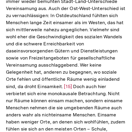
immer wieder bemühten Stadt-Land-Unterschiede
Vereinsamung aus. Auch der Ost-West-Unterschied ist
zu vernachlässigen: In Ostdeutschland fühlten sich
Menschen lange Zeit einsamer als im Westen, das hat
sich mittlerweile nahezu angeglichen. Vielmehr sind
wohl eher die Geschwindigkeit des sozialen Wandels
und die schwere Erreichbarkeit von
daseinsvorsorgenden Gütern und Dienstleistungen
sowie von Freizeitangeboten für gesellschaftliche
Vereinsamung ausschlaggebend. Wer keine
Gelegenheit hat, anderen zu begegnen, wo soziale
Orte fehlen und öffentliche Räume wenig einladend
sind, da droht Einsamkeit.
Zur
[15]
Doch auch hier
verbietet sich eine monokausale Betrachtung. Nicht
Auflösung
nur Räume können einsam machen, sondern einsame
der
Menschen nehmen die sie umgebenden Räume auch
Fußnote
anders wahr als nichteinsame Menschen. Einsame
haben weniger Orte, an denen sich wohlfühlen, zudem
fühlen sie sich an den meisten Orten – Schule,