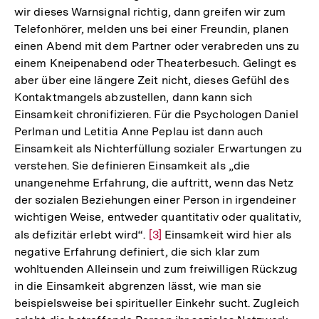
wir dieses Warnsignal richtig, dann greifen wir zum
Fußnote
Telefonhörer, melden uns bei einer Freundin, planen
einen Abend mit dem Partner oder verabreden uns zu
einem Kneipenabend oder Theaterbesuch. Gelingt es
aber über eine längere Zeit nicht, dieses Gefühl des
Kontaktmangels abzustellen, dann kann sich
Einsamkeit chronifizieren. Für die Psychologen Daniel
Perlman und Letitia Anne Peplau ist dann auch
Einsamkeit als Nichterfüllung sozialer Erwartungen zu
verstehen. Sie definieren Einsamkeit als „die
unangenehme Erfahrung, die auftritt, wenn das Netz
der sozialen Beziehungen einer Person in irgendeiner
wichtigen Weise, entweder quantitativ oder qualitativ,
als defizitär erlebt wird“.
Zur
[3]
Einsamkeit wird hier als
negative Erfahrung definiert, die sich klar zum
Auflösung
wohltuenden Alleinsein und zum freiwilligen Rückzug
der
in die Einsamkeit abgrenzen lässt, wie man sie
Fußnote
beispielsweise bei spiritueller Einkehr sucht. Zugleich