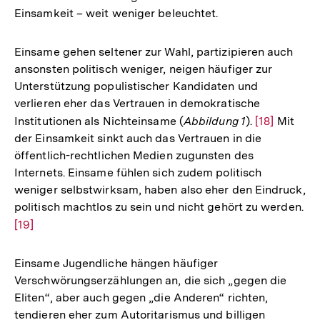
Einsamkeit – weit weniger beleuchtet.
Fußnote
Einsame gehen seltener zur Wahl, partizipieren auch
ansonsten politisch weniger, neigen häufiger zur
Unterstützung populistischer Kandidaten und
verlieren eher das Vertrauen in demokratische
Institutionen als Nichteinsame (
Abbildung 1
).
Zur
[18]
Mit
der Einsamkeit sinkt auch das Vertrauen in die
Auflösung
öffentlich-rechtlichen Medien zugunsten des
der
Internets. Einsame fühlen sich zudem politisch
Fußnote
weniger selbstwirksam, haben also eher den Eindruck,
politisch machtlos zu sein und nicht gehört zu werden.
Zur
[19]
Auflösung
der
Einsame Jugendliche hängen häufiger
Fußnote
Verschwörungserzählungen an, die sich „gegen die
Eliten“, aber auch gegen „die Anderen“ richten,
tendieren eher zum Autoritarismus und billigen