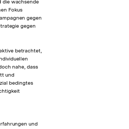
d die wachsende
chen Fokus
1 Kampagnen gegen
Strategie gegen
ktive betrachtet,
ndividuellen
doch nahe, dass
itt und
zial bedingtes
htigkeit
serfahrungen und