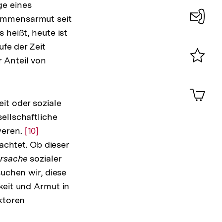
ge eines
kommensarmut seit
 heißt, heute ist
Konta
ufe der Zeit
0
 Anteil von
Merklist
ansehen
0
Artik
im
it oder soziale
Shop-
ellschaftliche
Warenko
ansehen
weren.
Zur
[10]
achtet. Ob dieser
Auflösung
rsache
der
sozialer
suchen wir, diese
Fußnote
keit und Armut in
ktoren