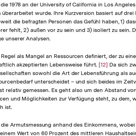
die 1978 an der University of California in Los Angele
überarbeitet wurde. Ihre Kurzversion basiert auf drei 
ieweit die befragten Personen das Gefühl haben, 1) das
er fehlt, 2) außen vor zu sein und 3) isoliert zu sein. 
e unserer Analysen.
 Regel als Mangel an Ressourcen definiert, der zu ei
aftlich akzeptierten Lebensweise führt.
Zur
[12]
Da sich z
ellschaften sowohl die Art der Lebensführung als au
Auflösung
rcenbedarf unterscheidet – und sich beides im Zeitv
der
ist relativ gemessen. Es geht also um den Abstand v
Fußnote
cen und Möglichkeiten zur Verfügung steht, zu dem, w
h ist.
ist die Armutsmessung anhand des Einkommens, wobei 
i einem Wert von 60 Prozent des mittleren Haushalts