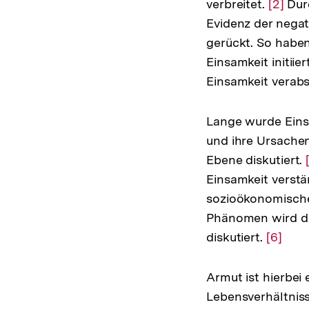
verbreitet.
Zur
[2]
Dur
Evidenz der negat
Auflös
gerückt. So habe
der
Einsamkeit initii
Fußno
Einsamkeit verab
Lange wurde Eins
und ihre Ursachen
Ebene diskutiert.
Einsamkeit verstär
sozioökonomische
Phänomen wird da
diskutiert.
Zur
[6]
Auflös
der
Armut ist hierbei
Fußnot
Lebensverhältniss