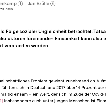
genkamp
Jan Brülle
ehr zum Autor)
(Mehr zum Autor)
öffnen
öffnen
 zu lesen
als Folge sozialer Ungleichheit betrachtet. Tats
kofaktoren füreinander: Einsamkeit kann also 
eit verstanden werden.
esellschaftliches Problem gewinnt zunehmend an Auf
fühlten sich in Deutschland 2017 über 14 Prozent de
mäßig einsam – ein Wert, der sich im Zuge der Covid-
Zur
1]
Insbesondere auch unter jungen Menschen ist Einsa