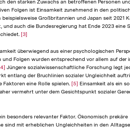
ch den starken Zuwachs an betroffenen Personen un
Auflösung
iven Folgen ist Einsamkeit zunehmend in den politis
ung
der
n beispielsweise Großbritannien und Japan seit 202
Fußnote
ert, und auch die Bundesregierung hat Ende 2023 eine 
te
schiedet.
Zur
[3]
Auflösung
der
amkeit überwiegend aus einer psychologischen Perspe
Fußnote
 und Folgen wurden entsprechend vor allem auf der i
Zur
[4]
Jüngere sozialwissenschaftliche Forschung legt je
kt entlang der Bruchlinien sozialer Ungleichheit auftr
Auflösung
 Faktoren eine Rolle spielen.
der
Zur
[5]
Einsamkeit als ein so
her vermehrt unter dem Gesichtspunkt sozialer Gerec
Fußnote
Auflösung
der
ung
Fußnote
 ein besonders relevanter Faktor. Ökonomisch prekäre
e
e sind mit erheblichen Ungleichheiten in den Alltag