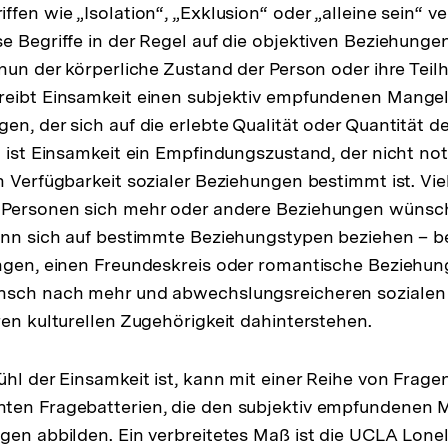
fen wie „Isolation“, „Exklusion“ oder „alleine sein“ v
e Begriffe in der Regel auf die objektiven Beziehunge
 nun der körperliche Zustand der Person oder ihre Teil
reibt Einsamkeit einen subjektiv empfundenen Mangel
en, der sich auf die erlebte Qualität oder Quantität 
ist Einsamkeit ein Empfindungszustand, der nicht n
n Verfügbarkeit sozialer Beziehungen bestimmt ist. Vi
g
 Personen sich mehr oder andere Beziehungen wünsche
ann sich auf bestimmte Beziehungstypen beziehen – be
ngen, einen Freundeskreis oder romantische Beziehun
nsch nach mehr und abwechslungsreicheren sozialen 
ren kulturellen Zugehörigkeit dahinterstehen.
ühl der Einsamkeit ist, kann mit einer Reihe von Fra
ten Fragebatterien, die den subjektiv empfundenen 
gen abbilden. Ein verbreitetes Maß ist die UCLA Loneli