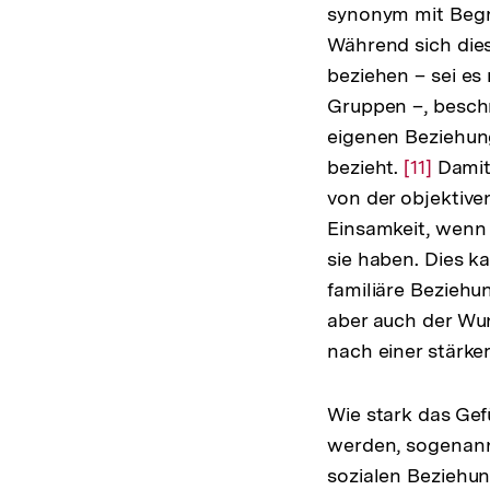
synonym mit Begrif
Während sich dies
beziehen – sei es
Gruppen –, besch
eigenen Beziehung
bezieht.
Zur
[11]
Damit 
von der objektive
Auflösun
Einsamkeit, wenn
der
sie haben. Dies k
Fußnote
familiäre Beziehu
aber auch der Wu
nach einer stärke
Wie stark das Gef
werden, sogenann
sozialen Beziehun