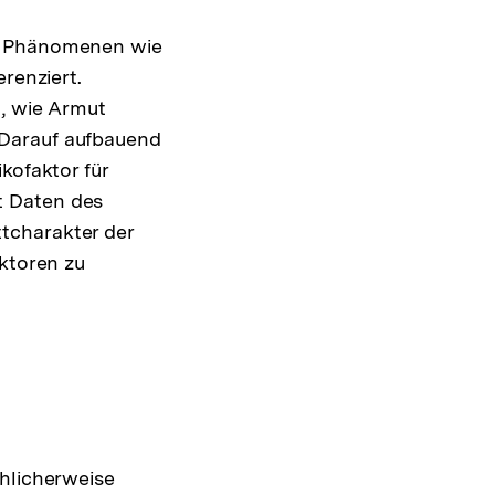
en Phänomenen wie
renziert.
n, wie Armut
 Darauf aufbauend
kofaktor für
t Daten des
tcharakter der
aktoren zu
hlicherweise