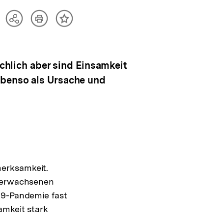
Artikel
Teilen
Inhalt
drucken
Optionen
merken
anzeigen
ächlich aber sind Einsamkeit
ebenso als Ursache und
merksamkeit.
r erwachsenen
19-Pandemie fast
mkeit stark