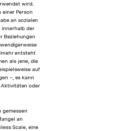
erwendet wird.
n einer Person
habe an sozialen
 innerhalb der
der Beziehungen
otwendigerweise
elmehr entsteht
n als jene, die
ispielsweise auf
gen –, es kann
Aktivitäten oder
gen gemessen
Mangel an
less Scale, eine