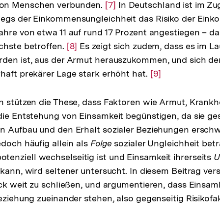
on Menschen verbunden.
Zur
[7]
In Deutschland ist im Zu
iegs der Einkommensungleichheit das Risiko der Ein
Auflösung
ahre von etwa 11 auf rund 17 Prozent angestiegen – das
der
chste betroffen.
Zur
[8]
Es zeigt sich zudem, dass es im La
Fußnote
den ist, aus der Armut herauszukommen, und sich der
Auflösung
haft prekärer Lage stark erhöht hat.
der
Zur
[9]
Fußnote
Auflösung
der
n stützen die These, dass Faktoren wie Armut, Krankhe
Fußnote
die Entstehung von Einsamkeit begünstigen, da sie ges
en Aufbau und den Erhalt sozialer Beziehungen ersch
edoch häufig allein als
Folge
sozialer Ungleichheit betr
nziell wechselseitig ist und Einsamkeit ihrerseits
U
 kann, wird seltener untersucht. In diesem Beitrag ver
ück weit zu schließen, und argumentieren, dass Einsam
Beziehung zueinander stehen, also gegenseitig Risikofa