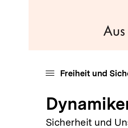
bpb.de
a
t
i
o
n
Freiheit und Sich
INHALTSNAVIGATION
ÖFFNEN
Dynamiken
Sicherheit und Uns