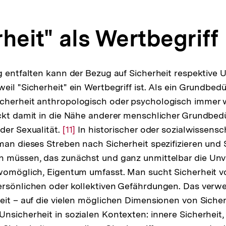
Auflösung
der
heit" als Wertbegriff
Fußnote
g entfalten kann der Bezug auf Sicherheit respektive U
il "Sicherheit" ein Wertbegriff ist. Als ein Grundbedü
cherheit anthropologisch oder psychologisch immer w
ckt damit in die Nähe anderer menschlicher Grundbedü
der Sexualität.
Zur
[11]
In historischer oder sozialwissensc
man dieses Streben nach Sicherheit spezifizieren und S
Auflösung
n müssen, das zunächst und ganz unmittelbar die Unv
der
womöglich, Eigentum umfasst. Man sucht Sicherheit vo
Fußnote
rsönlichen oder kollektiven Gefährdungen. Das verwei
eit – auf die vielen möglichen Dimensionen von Sicher
nsicherheit in sozialen Kontexten: innere Sicherheit,