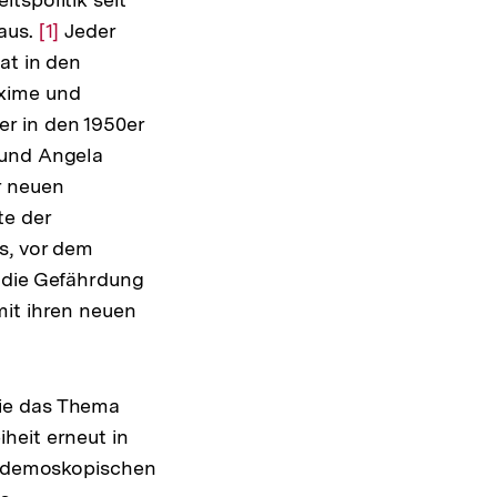
naus.
Zur
[1]
Jeder
at in den
Auflösung
axime und
der
r in den 1950er
Fußnote
 und Angela
r neuen
te der
s, vor dem
 die Gefährdung
mit ihren neuen
mie das Thema
heit erneut in
In demoskopischen