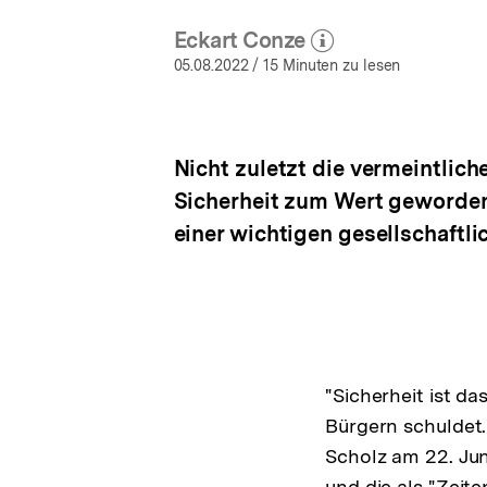
Eckart Conze
(Mehr zum Autor)
öffnen
05.08.2022
/ 15 Minuten zu lesen
Nicht zuletzt die vermeintlic
Sicherheit zum Wert geworden 
einer wichtigen gesellschaftli
"Sicherheit ist d
Bürgern schuldet.
Scholz am 22. Jun
und die als "Zeit