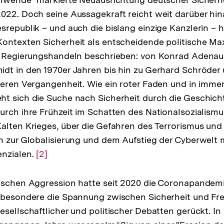
022. Doch seine Aussagekraft reicht weit darüber hi
srepublik – und auch die bislang einzige Kanzlerin – h
Kontexten Sicherheit als entscheidende politische M
n Regierungshandeln beschrieben: von Konrad Adenaue
dt in den 1970er Jahren bis hin zu Gerhard Schröder
geren Vergangenheit. Wie ein roter Faden und in imme
t sich die Suche nach Sicherheit durch die Geschich
urch ihre Frühzeit im Schatten des Nationalsozialismu
alten Krieges, über die Gefahren des Terrorismus und
n zur Globalisierung und dem Aufstieg der Cyberwelt 
enzialen.
Zur
[2]
Auflösung
der
sischen Aggression hatte seit 2020 die Coronapande
Fußnote
sbesondere die Spannung zwischen Sicherheit und Frei
esellschaftlicher und politischer Debatten gerückt. 