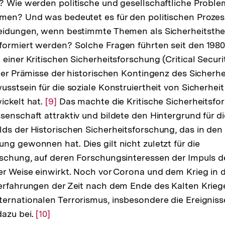
? Wie werden politische und gesellschaftliche Proble
Auflösung
men? Und was bedeutet es für den politischen Prozes
der
heidungen, wenn bestimmte Themen als Sicherheitsthe
Fußnote
formiert werden? Solche Fragen führten seit den 198
einer Kritischen Sicherheitsforschung (Critical Securit
 der Prämisse der historischen Kontingenz des Sicherhei
usstsein für die soziale Konstruiertheit von Sicherhe
ickelt hat.
Zur
[9]
Das machte die Kritische Sicherheitsfo
senschaft attraktiv und bildete den Hintergrund für d
Auflösung
ds der Historischen Sicherheitsforschung, das in de
der
ng gewonnen hat. Dies gilt nicht zuletzt für die
Fußnote
rschung, auf deren Forschungsinteressen der Impuls 
er Weise einwirkt. Noch vor Corona und dem Krieg in 
erfahrungen der Zeit nach dem Ende des Kalten Krieg
ernationalen Terrorismus, insbesondere die Ereignisse
dazu bei.
Zur
[10]