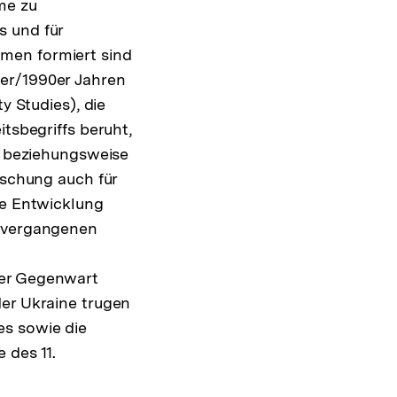
me zu
s und für
men formiert sind
0er/1990er Jahren
y Studies), die
tsbegriffs beruht,
it beziehungsweise
rschung auch für
ie Entwicklung
n vergangenen
der Gegenwart
der Ukraine trugen
es sowie die
 des 11.