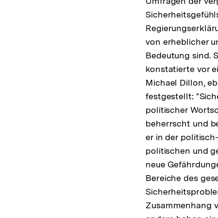
Umfragen der ver
Sicherheitsgefühl
Regierungserklär
von erheblicher u
Bedeutung sind. S
konstatierte vor 
Michael Dillon, eb
festgestellt: "Si
politischer Wortsc
beherrscht und b
er in der politisc
politischen und g
neue Gefährdungen
Bereiche des gese
Sicherheitsprobl
Zusammenhang vom