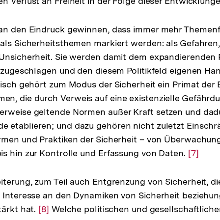
n Verlust an Freiheit in der Folge dieser Entwicklunge
der
Fußnote
man den Eindruck gewinnen, dass immer mehr Themenf
 als Sicherheitsthemen markiert werden: als Gefahre
Unsicherheit. Sie werden damit dem expandierenden Po
k zugeschlagen und den diesem Politikfeld eigenen Ha
tisch gehört zum Modus der Sicherheit ein Primat der 
n, die durch Verweis auf eine existenzielle Gefährd
erweise geltende Normen außer Kraft setzen und dad
 etablieren; und dazu gehören nicht zuletzt Einsch
ormen und Praktiken der Sicherheit – von Überwachu
s hin zur Kontrolle und Erfassung von Daten.
Zur
[7]
Auflös
der
iterung, zum Teil auch Entgrenzung von Sicherheit, d
Fußnot
e Interesse an den Dynamiken von Sicherheit beziehu
tärkt hat.
Zur
[8]
Welche politischen und gesellschaftliche