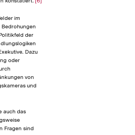
n konstatiert.
Zur
[6]
Auflösung
der
elder im
Fußnote
n, Bedrohungen
litikfeld der
ndlungslogiken
Exekutive. Dazu
ung oder
urch
ränkungen von
ngskameras und
ung
ie auch das
e
ngsweise
n Fragen sind