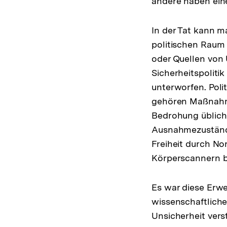
andere haben eine
In der Tat kann 
politischen Raum
oder Quellen von 
Sicherheitspoliti
unterworfen. Poli
gehören Maßnahme
Bedrohung üblich
Ausnahmezustände
Freiheit durch N
Körperscannern bi
Es war diese Erwe
wissenschaftlich
Unsicherheit vers