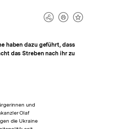
Artikel
Teilen
Inhalt
drucken
Optionen
merken
anzeigen
ne haben dazu geführt, dass
cht das Streben nach ihr zu
Bürgerinnen und
kanzler Olaf
egen die Ukraine
tspolitik seit