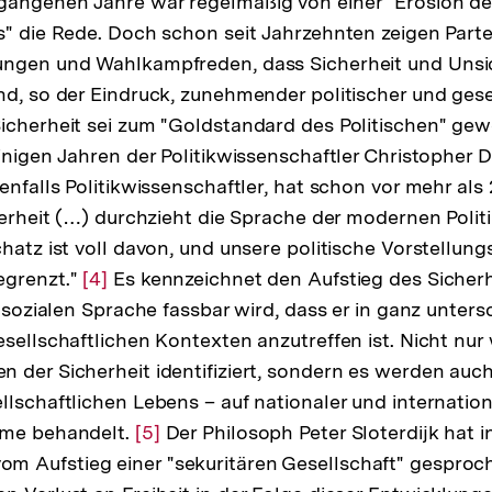
gangenen Jahre war regelmäßig von einer "Erosion d
s" die Rede. Doch schon seit Jahrzehnten zeigen Par
ungen und Wahlkampfreden, dass Sicherheit und Uns
nd, so der Eindruck, zunehmender politischer und gese
icherheit sei zum "Goldstandard des Politischen" ge
einigen Jahren der Politikwissenschaftler Christopher 
enfalls Politikwissenschaftler, hat schon vor mehr als
cherheit (…) durchzieht die Sprache der modernen Politi
hatz ist voll davon, und unsere politische Vorstellung
egrenzt."
Zur
[4]
Es kennzeichnet den Aufstieg des Sicherhe
h-sozialen Sprache fassbar wird, dass er in ganz unters
Auflösung
esellschaftlichen Kontexten anzutreffen ist. Nicht nu
der
 der Sicherheit identifiziert, sondern es werden auc
Fußnote
llschaftlichen Lebens – auf nationaler und internation
eme behandelt.
Zur
[5]
Der Philosoph Peter Sloterdijk hat 
 Aufstieg einer "sekuritären Gesellschaft" gesproch
Auflösung