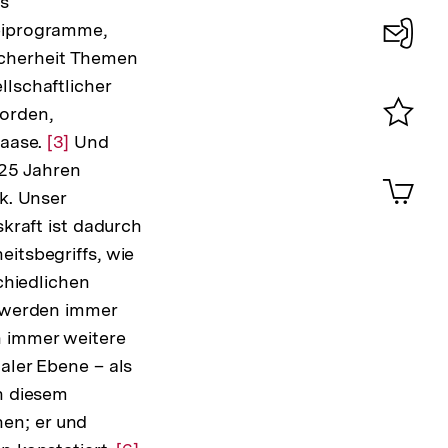
es
teiprogramme,
icherheit Themen
Konta
llschaftlicher
0
worden,
Daase.
Zur
[3]
Und
Merklist
ansehen
 25 Jahren
Auflösung
0
Artik
im
k. Unser
der
Shop-
skraft ist dadurch
Fußnote
Warenko
itsbegriffs, wie
ansehen
chiedlichen
r werden immer
h immer weitere
aler Ebene – als
in diesem
en; er und