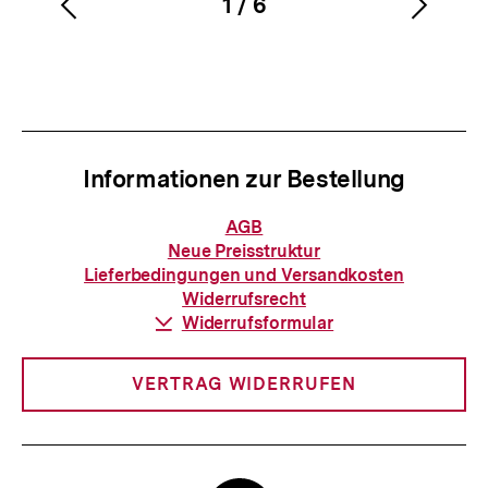
1
/
6
Vorherigen
Nächs
Karussellinhalt
von
Inhalt
Inhalt
anzeigen
anzei
Informationen zur Bestellung
Informationen
AGB
zur
Neue Preisstruktur
Bestellung
Lieferbedingungen und Versandkosten
Widerrufsrecht
Download-
Widerrufsformular
Link:
VERTRAG WIDERRUFEN