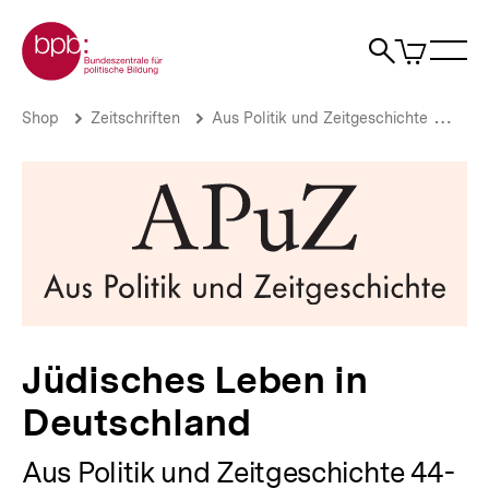
Direkt
Zur Startseite der bpb
zum
0
Artikel
Sho
Seiteninhalt
im
Naviga
Suche
springen
War
öffne
öffnen
öff
Pfadnavigation
Jüdisches
Brotkrümelnavigation
Shop
Zeitschriften
Aus Politik und Zeitgeschichte
Aus 
Leben
in
Deutschland
|
bpb.de
Jüdisches Leben in
Deutschland
Aus Politik und Zeitgeschichte 44-