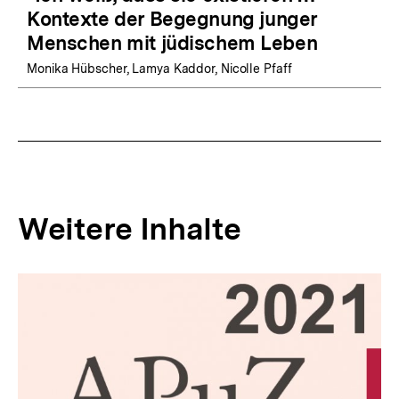
Kontexte der Begegnung junger
Menschen mit jüdischem Leben
Monika Hübscher, Lamya Kaddor, Nicolle Pfaff
Weitere Inhalte
Inhaltskarousell
Inhaltskarussell
für
überspringen
weitere
Inhalte