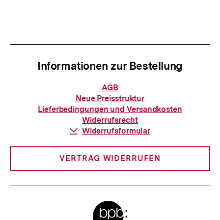
Informationen zur Bestellung
Informationen
AGB
zur
Neue Preisstruktur
Bestellung
Lieferbedingungen und Versandkosten
Widerrufsrecht
Download-
Widerrufsformular
Link:
VERTRAG WIDERRUFEN
Meta-