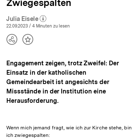
Zwiegespalten
Julia Eisele
(Mehr zum Autor)
öffnen
22.09.2023
/ 4 Minuten zu lesen
Teilen
Inhalt
Optionen
merken
anzeigen
Engagement zeigen, trotz Zweifel: Der
Einsatz in der katholischen
Gemeindearbeit ist angesichts der
Missstände in der Institution eine
Herausforderung.
Wenn mich jemand fragt, wie ich zur Kirche stehe, bin
ich zwiegespalten: